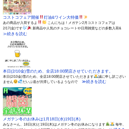
コストコフェア開催
灯油&ワイン大特価
あの商品が入荷するよ
こんにちは！メガテン2月コストコフェアは
2/17(金)です
新商品や人気のチョコレートや日用雑貨などの多数入荷&
≫続きを読む
本日(2/10金)雪のため、全店18:00閉店させていただきます。
本日(2/10金)雪のため、全店18:00閉店させていただきます
誠に申し訳ござい
≫続きを読む
ません
だいぶ道が渋滞しているようなので
メガテン冬のお休みは1月18日(水)19日(木)
みなさーん、18日(水)と19日(木)はメガテン冬のお休みになります
毎年、