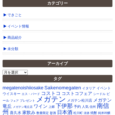
カテゴリー
できごと
イベント情報
商品紹介
未分類
アーカイブ
ア
ー
タグ
カ
Sakenomegaten
megatenoishiiosake
イ
イベント
イタリア
ブ
コストコ
コストコフェア
ウイスキー
ビ
シードル
エス・バード
メガテン
メガテン
メガテン松川店
ール
プレゼント
フェア
南信
下伊那
竜丘
ワイン
予約
人気
メガテン竜丘店
上郷
信州
州
日本酒
家飲み
喜久水
焼酎
純米吟醸
数量限定
新酒
松川町
清酒