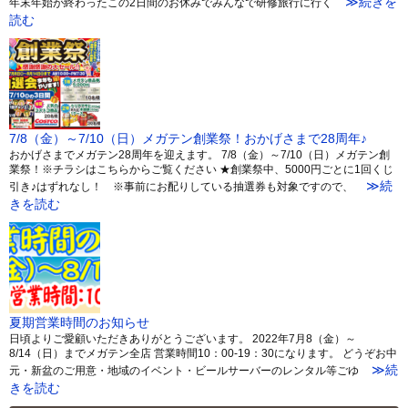
≫続きを
年末年始が終わったこの2日間のお休みでみんなで研修旅行に行く
読む
7/8（金）～7/10（日）メガテン創業祭！おかげさまで28周年♪
おかげさまでメガテン28周年を迎えます。 7/8（金）～7/10（日）メガテン創
業祭！※チラシはこちらからご覧ください ★創業祭中、5000円ごとに1回くじ
≫続
引き♪はずれなし！ ※事前にお配りしている抽選券も対象ですので、
きを読む
夏期営業時間のお知らせ
日頃よりご愛顧いただきありがとうございます。 2022年7月8（金）～
8/14（日）までメガテン全店 営業時間10：00-19：30になります。 どうぞお中
≫続
元・新盆のご用意・地域のイベント・ビールサーバーのレンタル等ごゆ
きを読む