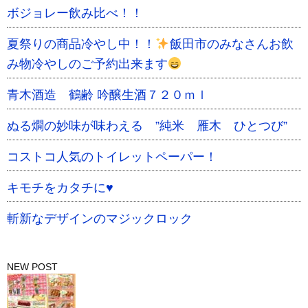
ボジョレー飲み比べ！！
夏祭りの商品冷やし中！！
飯田市のみなさんお飲
み物冷やしのご予約出来ます
青木酒造 鶴齢 吟醸生酒７２０ｍｌ
ぬる燗の妙味が味わえる ”純米 雁木 ひとつび”
コストコ人気のトイレットペーパー！
キモチをカタチに♥️
斬新なデザインのマジックロック
NEW POST