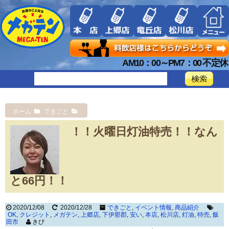
AM10：00～PM7：00 不定休
ホーム
できごと
！！火曜日灯油特売！！なん
と66円！！
2020/12/08
2020/12/28
できごと
,
イベント情報
,
商品紹介
OK
,
クレジット
,
メガテン
,
上郷店
,
下伊那郡
,
安い
,
本店
,
松川店
,
灯油
,
特売
,
飯
田市
きび