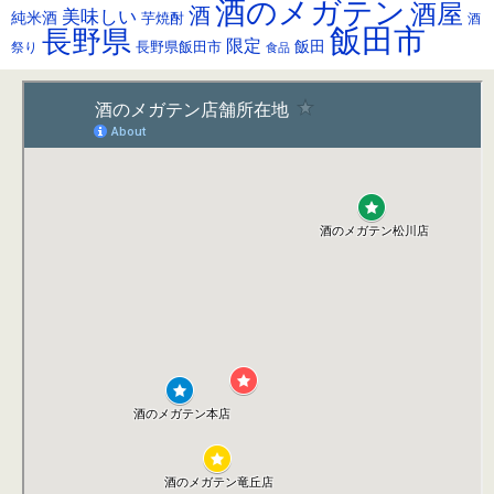
酒のメガテン
酒屋
酒
美味しい
純米酒
芋焼酎
酒
飯田市
長野県
限定
長野県飯田市
飯田
祭り
食品