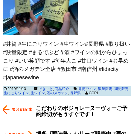
#井筒 #生にごりワイン #生ワイン#長野県 #取り扱い
#数量限定 #まるでぶどう酒 #ワインの間からひょっ
こり #いい笑顔です #毎年人こ #甘口ワイン #お早め
に #酒のメガテン全店 #飯田市 #南信州 #Iidacity
#japanesewine
2019/11/13
できごと
,
商品紹介
井筒ワイン
,
数量限定
,
期間限定
,
生にごりワイン
,
生ワイン
,
酒のメガテン
,
長野県
GORI
こだわりのボジョレーヌーヴォーご予
約締切がもうすぐです！
博多『華味鳥』シリーズ販売中♫酒の