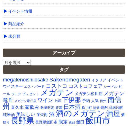
イベント情報
商品紹介
未分類
アーカイブ
ア
ー
タグ
カ
Sakenomegaten
megatenoishiiosake
イ
イベント
イタリア
ブ
コストコ
コストコフェア
ウイスキー
ビ
シードル
エス・バード
メガテン
メガテン
メガテン松川店
ール
プレゼント
フェア
南信
下伊那
竜丘
ワイン
予約
人気
メガテン竜丘店
上郷
信州
州
日本酒
家飲み
喜久水
焼酎
純米吟醸
数量限定
新酒
松川町
清酒
酒のメガテン
酒屋
酒
美味しい
純米酒
芋焼酎
酒
飯田市
長野県
限定
長野県飯田市
飯田
祭り
食品