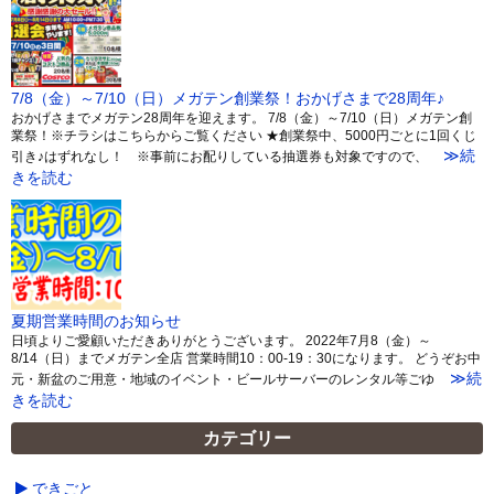
7/8（金）～7/10（日）メガテン創業祭！おかげさまで28周年♪
おかげさまでメガテン28周年を迎えます。 7/8（金）～7/10（日）メガテン創
業祭！※チラシはこちらからご覧ください ★創業祭中、5000円ごとに1回くじ
≫続
引き♪はずれなし！ ※事前にお配りしている抽選券も対象ですので、
きを読む
夏期営業時間のお知らせ
日頃よりご愛顧いただきありがとうございます。 2022年7月8（金）～
8/14（日）までメガテン全店 営業時間10：00-19：30になります。 どうぞお中
≫続
元・新盆のご用意・地域のイベント・ビールサーバーのレンタル等ごゆ
きを読む
カテゴリー
できごと