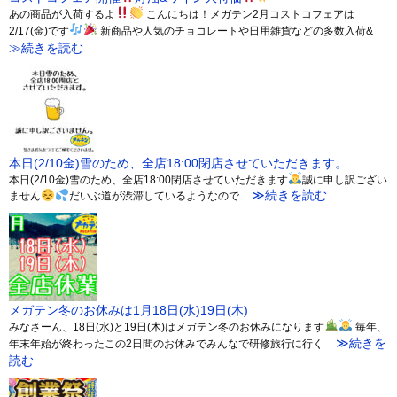
あの商品が入荷するよ
こんにちは！メガテン2月コストコフェアは
2/17(金)です
新商品や人気のチョコレートや日用雑貨などの多数入荷&
≫続きを読む
本日(2/10金)雪のため、全店18:00閉店させていただきます。
本日(2/10金)雪のため、全店18:00閉店させていただきます
誠に申し訳ござい
≫続きを読む
ません
だいぶ道が渋滞しているようなので
メガテン冬のお休みは1月18日(水)19日(木)
みなさーん、18日(水)と19日(木)はメガテン冬のお休みになります
毎年、
≫続きを
年末年始が終わったこの2日間のお休みでみんなで研修旅行に行く
読む