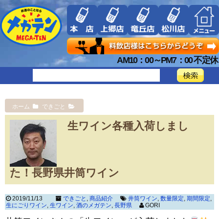
AM10：00～PM7：00 不定休
ホーム
できごと
生ワイン各種入荷しまし
た！長野県井筒ワイン
2019/11/13
できごと
,
商品紹介
井筒ワイン
,
数量限定
,
期間限定
,
生にごりワイン
,
生ワイン
,
酒のメガテン
,
長野県
GORI