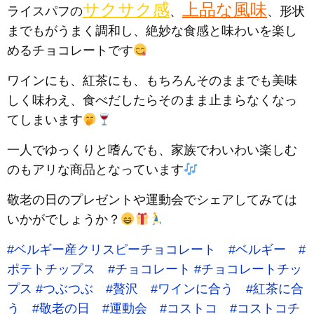
サクサク感
上品な風味
ライスパフの
、
、形状
までもがうまく調和し、絶妙な食感と味わいを楽し
めるチョコレートです
ワインにも、紅茶にも、もちろんそのままでも美味
しく味わえ、食べだしたらそのまま止まらなくなっ
てしまいます
一人でゆっくりと嗜んでも、家族でわいわい楽しむ
のもアリな商品となっています
敬老の日のプレゼントや運動会でシェアしてみては
いかがでしょうか？
#ベルギー産クリスピーチョコレート
#ベルギー
#
ポテトチップス
#チョコレート
#チョコレートチッ
プス
#つぶつぶ
#贅沢
#ワインに合う
#紅茶に合
う
#敬老の日
#運動会
#コストコ
#コストコチ