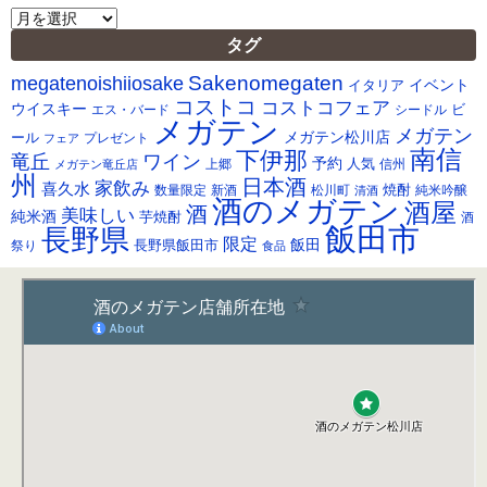
ア
ー
タグ
カ
Sakenomegaten
megatenoishiiosake
イ
イベント
イタリア
ブ
コストコ
コストコフェア
ウイスキー
ビ
シードル
エス・バード
メガテン
メガテン
メガテン松川店
ール
プレゼント
フェア
南信
下伊那
竜丘
ワイン
予約
人気
メガテン竜丘店
上郷
信州
州
日本酒
家飲み
喜久水
焼酎
純米吟醸
数量限定
新酒
松川町
清酒
酒のメガテン
酒屋
酒
美味しい
純米酒
芋焼酎
酒
飯田市
長野県
限定
長野県飯田市
飯田
祭り
食品