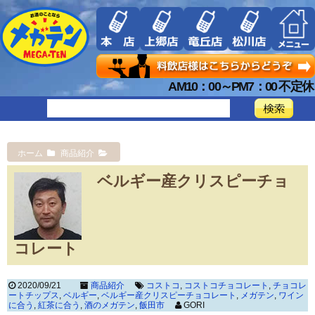
AM10：00～PM7：00 不定休
ホーム
商品紹介
ベルギー産クリスピーチョ
コレート
2020/09/21
商品紹介
コストコ
,
コストコチョコレート
,
チョコレ
ートチップス
,
ベルギー
,
ベルギー産クリスピーチョコレート
,
メガテン
,
ワイン
に合う
,
紅茶に合う
,
酒のメガテン
,
飯田市
GORI