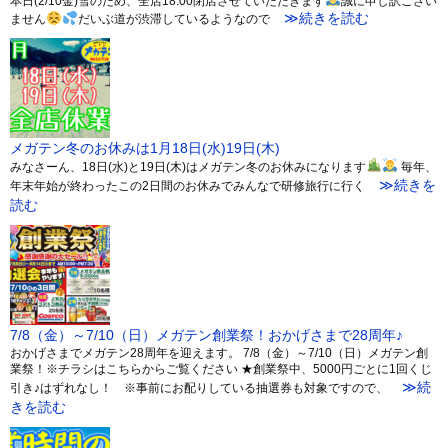
本日(2/10金)雪のため、全店18:00閉店させていただきます
誠に申し訳ござい
≫続きを読む
ません
だいぶ道が渋滞しているようなので
メガテン冬のお休みは1月18日(水)19日(木)
みなさーん、18日(水)と19日(木)はメガテン冬のお休みになります
毎年、
≫続きを
年末年始が終わったこの2日間のお休みでみんなで研修旅行に行く
読む
7/8（金）～7/10（日）メガテン創業祭！おかげさまで28周年♪
おかげさまでメガテン28周年を迎えます。 7/8（金）～7/10（日）メガテン創
業祭！※チラシはこちらからご覧ください ★創業祭中、5000円ごとに1回くじ
≫続
引き♪はずれなし！ ※事前にお配りしている抽選券も対象ですので、
きを読む