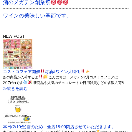
酒のメガテン創業祭
ワインの美味しい季節です。
NEW POST
コストコフェア開催
灯油&ワイン大特価
あの商品が入荷するよ
こんにちは！メガテン2月コストコフェアは
2/17(金)です
新商品や人気のチョコレートや日用雑貨などの多数入荷&
≫続きを読む
本日(2/10金)雪のため、全店18:00閉店させていただきます。