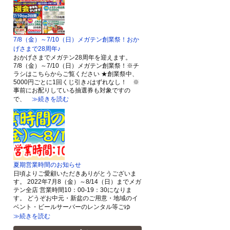
7/8（金）～7/10（日）メガテン創業祭！おか
げさまで28周年♪
おかげさまでメガテン28周年を迎えます。
7/8（金）～7/10（日）メガテン創業祭！※チ
ラシはこちらからご覧ください ★創業祭中、
5000円ごとに1回くじ引き♪はずれなし！ ※
事前にお配りしている抽選券も対象ですの
で、
≫続きを読む
夏期営業時間のお知らせ
日頃よりご愛顧いただきありがとうございま
す。 2022年7月8（金）～8/14（日）までメガ
テン全店 営業時間10：00-19：30になりま
す。 どうぞお中元・新盆のご用意・地域のイ
ベント・ビールサーバーのレンタル等ごゆ
≫続きを読む