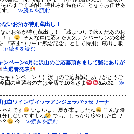
がものすごく焼酎に特化され焼酎のことならお任せあ
です。
≫続きを読む
めないお酒が特別蔵出し！
めないお酒が特別蔵出し！ 「蔵まつりで飲んだあのお
！！」
そんな声に応えた人気ナンバーワンの名物
を 『蔵まつり中止残念記念』として特別に蔵出し販
≫続きを読む
キャンペーン4月に沢山のご応募頂きまして誠にありが
当選者発表
だちキャンペーン＊に沢山のご応募誠にありがとうご
今回の当選者の方は全店で10名さま
&#x32
≫
夏は白ワインヴィッラアンジェラパッセリーナ
ちゃんです
いよいよ、夏が来ましたね
こんな時
気分しないですよね
でも、しっかり冷やした白ワ
か？
今
≫続きを読む