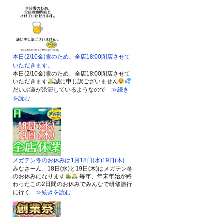
本日(2/10金)雪のため、全店18:00閉店させて
いただきます。
本日(2/10金)雪のため、全店18:00閉店させて
いただきます
誠に申し訳ございません
だいぶ道が渋滞しているようなので
≫続き
を読む
メガテン冬のお休みは1月18日(水)19日(木)
みなさーん、18日(水)と19日(木)はメガテン冬
のお休みになります
毎年、年末年始が終
わったこの2日間のお休みでみんなで研修旅行
に行く
≫続きを読む