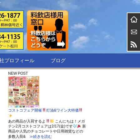
す
社プロフィール
ブログ
NEW POST
コストコフェア開催
灯油&ワイン大特価
あの商品が入荷するよ
こんにちは！メガ
テン2月コストコフェアは2/17(金)です
新
商品や人気のチョコレートや日用雑貨などの
多数入荷&
≫続きを読む