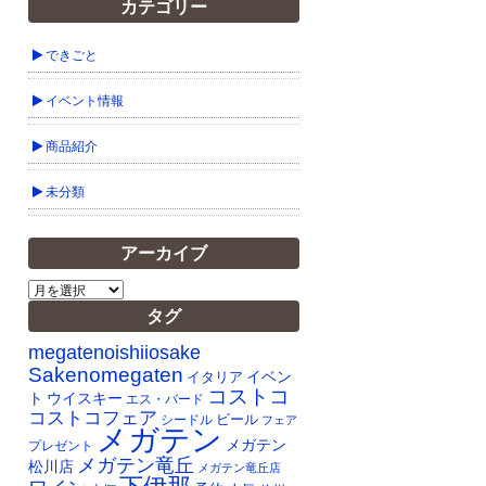
カテゴリー
できごと
イベント情報
商品紹介
未分類
アーカイブ
ア
ー
タグ
カ
イ
megatenoishiiosake
ブ
Sakenomegaten
イベン
イタリア
コストコ
ト
ウイスキー
エス・バード
コストコフェア
ビール
シードル
フェア
メガテン
メガテン
プレゼント
メガテン竜丘
松川店
メガテン竜丘店