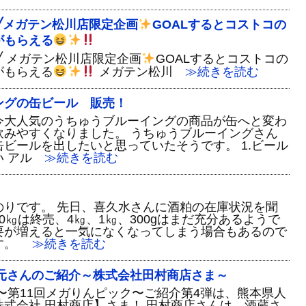
╱メガテン松川店限定企画
GOALするとコストコの
がもらえる
╱ メガテン松川店限定企画
GOALするとコストコの
がもらえる
メガテン松川
≫続きを読む
ングの缶ビール 販売！
今大人気のうちゅうブルーイングの商品が缶へと変わ
飲みやすくなりました。 うちゅうブルーイングさん
ビールを出したいと思っていたそうです。 1.ビール
 アル
≫続きを読む
のりです。 先日、喜久水さんに酒粕の在庫状況を聞
0㎏は終売、4㎏、1㎏、300gはまだ充分あるようで
要が増えると一気になくなってしまう場合もあるので
す。
≫続きを読む
蔵元さんのご紹介～株式会社田村商店さま～
〜第11回メガりんピック〜ご紹介第4弾は、熊本県人
式会社 田村商店】さま！ 田村商店さんは、酒蔵さ