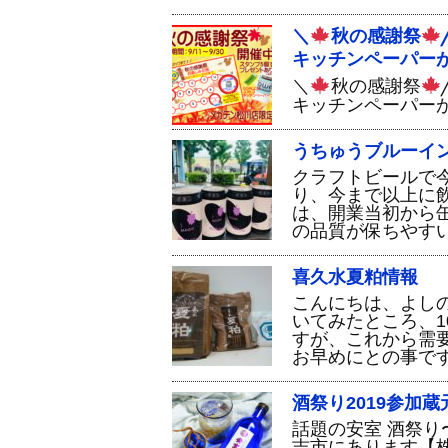
＼
秋の感謝祭
キッチンペーパー
＼
秋の感謝祭
キッチンペーパー
うちゅうブルーイ
クラフトビールで
り、今まで以上に
は、開業当初から缶
の品質が保ちやすい
喜久水夏粕情報
こんにちは、よし
いてみたところ、1
すが、これから需
お早めにとの事で
酒祭り2019参加
話題の安室 酒祭り
吉市にあります【株