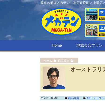
飯田の酒屋メガテン 本店育良町／上郷店
Home
地域会合プラン
ホーム
商品紹介
オーストラリア
2019/05/08
商品紹介
AKF
,
オースト