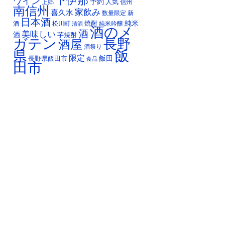
下伊那
ワイン
予約
人気
上郷
信州
南信州
家飲み
喜久水
数量限定
新
日本酒
純米
焼酎
純米吟醸
酒
松川町
清酒
酒のメ
酒
美味しい
酒
芋焼酎
ガテン
長野
酒屋
酒祭り
飯
県
限定
長野県飯田市
飯田
食品
田市