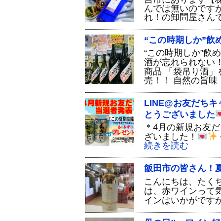
んでは無いのです
れ！の卸問屋さん
“この時期しか”飲
“この時期しか”飲
酒が忘れられない
商品 「袋吊り酒」
売！！ 自然の旨味
LINE@お友だち
とうございました
＊4月の新規お友
ざいました！
続きを読む
飯田市の皆さん！
こんにちは、たく
は、赤ワインって
インはいかがです