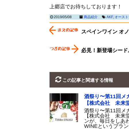
上郷店でお待ちしております！
2019/05/08
商品紹介
AKF
,
オースト
スペインワイン オ
必見！新登場シード
この記事と関連する情報
酒祭り〜第11回メ
【株式会社 未来
酒祭り〜第11回メ
【株式会社 未来
ンが、毎日をしあわ
WINEというブラ