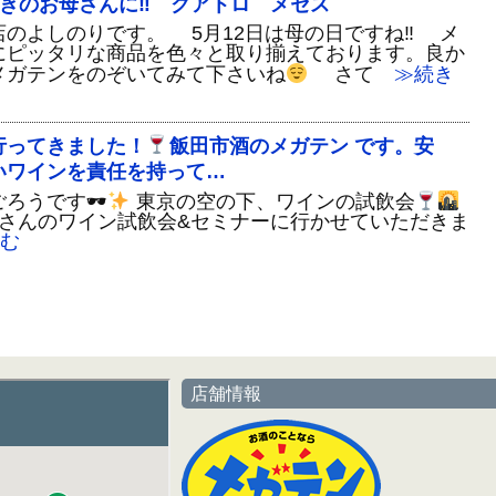
好きのお母さんに‼ クアトロ メセス
のよしのりです。 5月12日は母の日ですね‼ メ
にピッタリな商品を色々と取り揃えております。良か
メガテンをのぞいてみて下さいね
さて
≫続き
行ってきました！
飯田市酒のメガテン です。安
いワインを責任を持って…
ろうです🕶
東京の空の下、ワインの試飲会
さんのワイン試飲会&セミナーに行かせていただきま
む
店舗情報