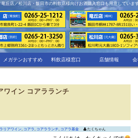
／竜丘店／松川店・飯田市の料飲店様向けお酒購入窓口も用意していま
メガテンおすすめ
料飲店様窓口
店舗情報
会
ワイン コアラランチ
ラリアワイン
,
コアラ
,
コアラランチ
,
コアラ基金
たくちゃん