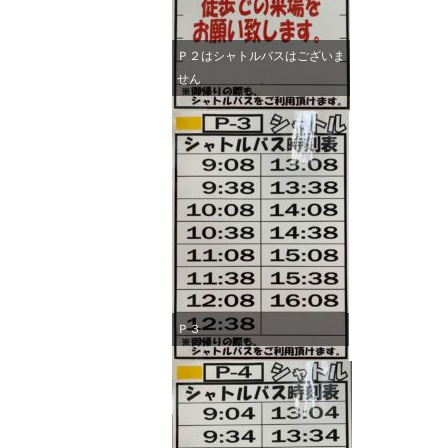
Ｐ２はシャトルバスはございま
せん
Ｐ３