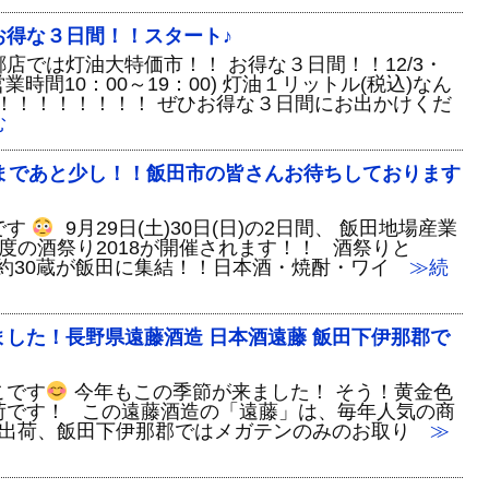
お得な３日間！！スタート♪
店では灯油大特価市！！ お得な３日間！！12/3・
営業時間10：00～19：00) 灯油１リットル(税込)なん
！！！！！！！！！ ぜひお得な３日間にお出かけくだ
む
飯田まであと少し！！飯田市の皆さんお待ちしております
です
9月29日(土)30日(日)の2日間、 飯田地場産業
度の酒祭り2018が開催されます！！ 酒祭りと
元約30蔵が飯田に集結！！日本酒・焼酎・ワイ
≫続
した！長野県遠藤酒造 日本酒遠藤 飯田下伊那郡で
こです
今年もこの季節が来ました！ そう！黄金色
荷です！ この遠藤酒造の「遠藤」は、毎年人気の商
定出荷、飯田下伊那郡ではメガテンのみのお取り
≫