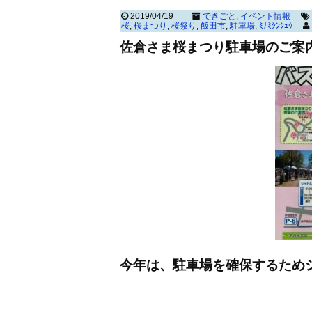
2019/04/19
できごと
,
イベント情報
桜
,
桜まつり
,
桜祭り
,
飯田市
,
駐車場
,
ﾐﾅﾐｼﾝｼｭｳ
佐倉さま桜まつり駐車場のご案
今年は、駐車場を確保するため