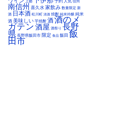
下伊那
ワイン
予約
人気
上郷
信州
南信州
家飲み
喜久水
数量限定
新
日本酒
純米
焼酎
純米吟醸
酒
松川町
清酒
酒のメ
酒
美味しい
酒
芋焼酎
ガテン
長野
酒屋
酒祭り
飯
県
限定
長野県飯田市
飯田
食品
田市