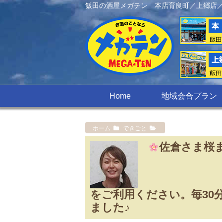
飯田の酒屋メガテン 本店育良町／上郷店
Home
地域会合プラン
ホーム
できごと
佐倉さま桜
をご利用ください。毎30
ました♪