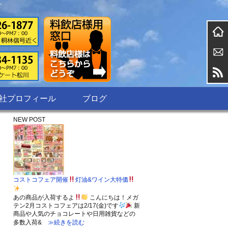
す
社プロフィール
ブログ
NEW POST
コストコフェア開催
灯油&ワイン大特価
あの商品が入荷するよ
こんにちは！メガ
テン2月コストコフェアは2/17(金)です
新
商品や人気のチョコレートや日用雑貨などの
多数入荷&
≫続きを読む