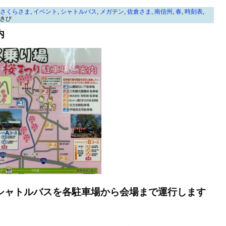
さくらさま
,
イベント
,
シャトルバス
,
メガテン
,
佐倉さま
,
南信州
,
春
,
時刻表
,
きび
内
シャトルバスを各駐車場から会場まで運行します