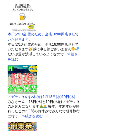
本日(2/10金)雪のため、全店18:00閉店させて
いただきます。
本日(2/10金)雪のため、全店18:00閉店させて
いただきます
誠に申し訳ございません
だいぶ道が渋滞しているようなので
≫続き
を読む
メガテン冬のお休みは1月18日(水)19日(木)
みなさーん、18日(水)と19日(木)はメガテン冬
のお休みになります
毎年、年末年始が終
わったこの2日間のお休みでみんなで研修旅行
に行く
≫続きを読む