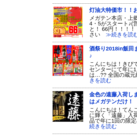
灯油大特価市！！
メガテン本店・上郷
4・5がスタート♪(
と！ 66円！！！
さい
≫続きを読
酒祭り2018in
♪
こんにちは！きび
センターにて年に1
は…?? 全国の蔵
きを読む
金色の遠藤入荷しま
はメガテンだけ！
こんにちは！てん
に輝く「遠藤」入
品で年に1回の限
続きを読む