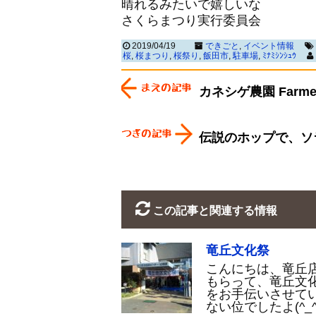
晴れるみたいで嬉しいな
さくらまつり実行委員会
2019/04/19
できごと
,
イベント情報
桜
,
桜まつり
,
桜祭り
,
飯田市
,
駐車場
,
ﾐﾅﾐｼﾝｼｭｳ
カネシゲ農園 Farmer’
伝説のホップで、ソラ
この記事と関連する情報
竜丘文化祭
こんにちは、竜丘店
もらって、竜丘文
をお手伝いさせて
ない位でしたよ(^_^