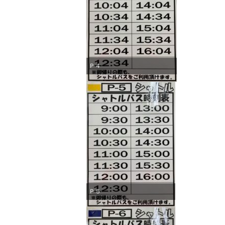
Ｐ４
Ｐ５