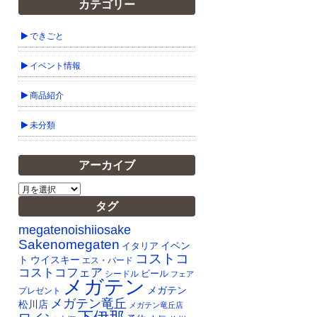
カテゴリー
できごと
イベント情報
商品紹介
未分類
アーカイブ
ア
ー
タグ
カ
イ
megatenoishiiosake
ブ
Sakenomegaten
イベン
イタリア
コストコ
ト
ウイスキー
エス・バード
コストコフェア
ビール
シードル
フェア
メガテン
メガテン
プレゼント
メガテン竜丘
松川店
メガテン竜丘店