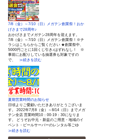
7/8（金）～7/10（日）メガテン創業祭！おか
げさまで28周年♪
おかげさまでメガテン28周年を迎えます。
7/8（金）～7/10（日）メガテン創業祭！※チ
ラシはこちらからご覧ください ★創業祭中、
5000円ごとに1回くじ引き♪はずれなし！ ※
事前にお配りしている抽選券も対象ですの
で、
≫続きを読む
夏期営業時間のお知らせ
日頃よりご愛顧いただきありがとうございま
す。 2022年7月8（金）～8/14（日）までメガ
テン全店 営業時間10：00-19：30になりま
す。 どうぞお中元・新盆のご用意・地域のイ
ベント・ビールサーバーのレンタル等ごゆ
≫続きを読む