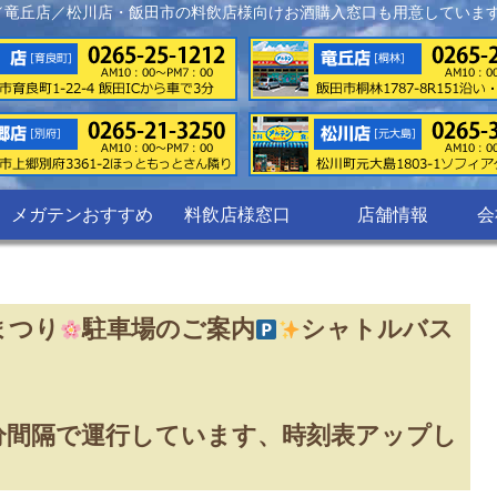
／竜丘店／松川店・飯田市の料飲店様向けお酒購入窓口も用意していま
メガテンおすすめ
料飲店様窓口
店舗情報
会
まつり
駐車場のご案内
シャトルバス
分間隔で運行しています、時刻表アップし