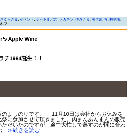
さくらさま
,
イベント
,
シャトルバス
,
メガテン
,
佐倉さま
,
南信州
,
春
,
時刻表
,
きび
s Apple Wine
チ1984誕生！！
のよしのりです。 11月10日は会社からお休みを
化祭に参加させて頂きました。肉まんあんまんの販売
いただいたのですが、途中大忙しで蒸すのが間に合わ
;
≫続きを読む