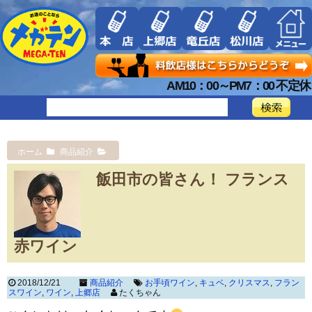
AM10：00～PM7：00 不定休
ホーム
商品紹介
飯田市の皆さん！ フランス
赤ワイン
2018/12/21
商品紹介
お手頃ワイン
,
キュベ
,
クリスマス
,
フラン
スワイン
,
ワイン
,
上郷店
たくちゃん