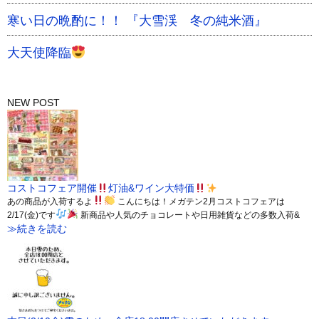
寒い日の晩酌に！！ 『大雪渓 冬の純米酒』
大天使降臨
NEW POST
コストコフェア開催
灯油&ワイン大特価
あの商品が入荷するよ
こんにちは！メガテン2月コストコフェアは
2/17(金)です
新商品や人気のチョコレートや日用雑貨などの多数入荷&
≫続きを読む