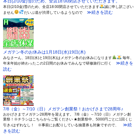
本日(2/10金)雪のため、全店18:00閉店させていただきます。
本日(2/10金)雪のため、全店18:00閉店させていただきます
誠に申し訳ござい
≫続きを読む
ません
だいぶ道が渋滞しているようなので
メガテン冬のお休みは1月18日(水)19日(木)
みなさーん、18日(水)と19日(木)はメガテン冬のお休みになります
毎年、
≫続きを
年末年始が終わったこの2日間のお休みでみんなで研修旅行に行く
読む
7/8（金）～7/10（日）メガテン創業祭！おかげさまで28周年♪
おかげさまでメガテン28周年を迎えます。 7/8（金）～7/10（日）メガテン創
業祭！※チラシはこちらからご覧ください ★創業祭中、5000円ごとに1回くじ
≫続
引き♪はずれなし！ ※事前にお配りしている抽選券も対象ですので、
きを読む