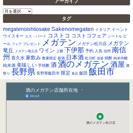
アーカイブ
ア
ー
タグ
カ
Sakenomegaten
megatenoishiiosake
イ
イベント
イタリア
ブ
コストコ
コストコフェア
ウイスキー
ビ
シードル
エス・バード
メガテン
メガテン
メガテン松川店
ール
プレゼント
フェア
南信
下伊那
竜丘
ワイン
予約
人気
メガテン竜丘店
上郷
信州
州
日本酒
家飲み
喜久水
焼酎
純米吟醸
数量限定
新酒
松川町
清酒
酒のメガテン
酒屋
酒
美味しい
純米酒
芋焼酎
酒
飯田市
長野県
限定
長野県飯田市
飯田
祭り
食品