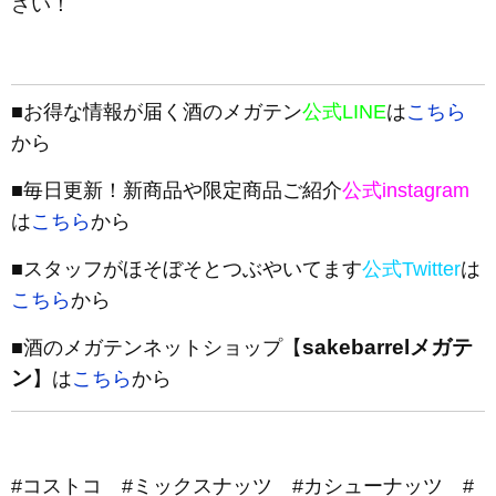
さい！
■お得な情報が届く酒のメガテン
公式LINE
は
こちら
から
■毎日更新！新商品や限定商品ご紹介
公式instagram
は
こちら
から
■スタッフがほそぼそとつぶやいてます
公式Twitter
は
こちら
から
sakebarrelメガテ
■酒のメガテンネットショップ【
ン
】は
こちら
から
#コストコ #ミックスナッツ #カシューナッツ #