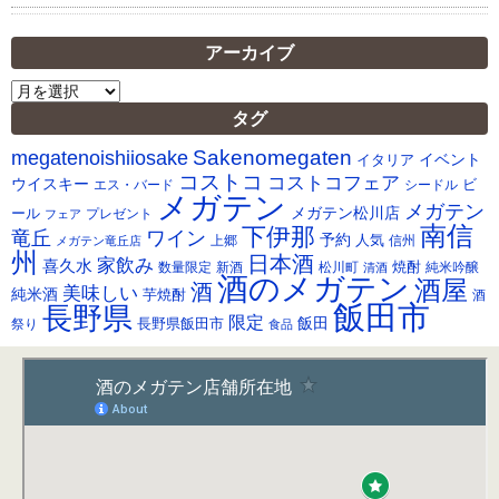
アーカイブ
ア
ー
タグ
カ
Sakenomegaten
megatenoishiiosake
イ
イベント
イタリア
ブ
コストコ
コストコフェア
ウイスキー
ビ
シードル
エス・バード
メガテン
メガテン
メガテン松川店
ール
プレゼント
フェア
南信
下伊那
竜丘
ワイン
予約
人気
メガテン竜丘店
上郷
信州
州
日本酒
家飲み
喜久水
焼酎
純米吟醸
数量限定
新酒
松川町
清酒
酒のメガテン
酒屋
酒
美味しい
純米酒
芋焼酎
酒
飯田市
長野県
限定
長野県飯田市
飯田
祭り
食品