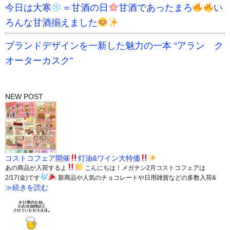
今日は大寒
＝甘酒の日
甘酒であったまろ
い
ろんな甘酒揃えました
ブランドデザインを一新した魅力の一本 “アラン ク
オーターカスク”
NEW POST
コストコフェア開催
灯油&ワイン大特価
あの商品が入荷するよ
こんにちは！メガテン2月コストコフェアは
2/17(金)です
新商品や人気のチョコレートや日用雑貨などの多数入荷&
≫続きを読む