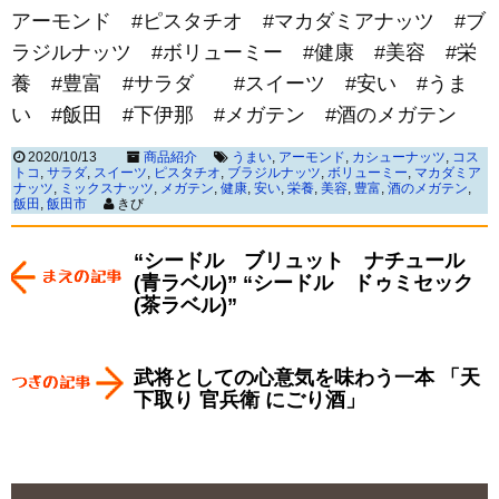
アーモンド #ピスタチオ #マカダミアナッツ #ブ
ラジルナッツ #ボリューミー #健康 #美容 #栄
養 #豊富 #サラダ #スイーツ #安い #うま
い #飯田 #下伊那 #メガテン #酒のメガテン
2020/10/13
商品紹介
うまい
,
アーモンド
,
カシューナッツ
,
コス
トコ
,
サラダ
,
スイーツ
,
ピスタチオ
,
ブラジルナッツ
,
ボリューミー
,
マカダミア
ナッツ
,
ミックスナッツ
,
メガテン
,
健康
,
安い
,
栄養
,
美容
,
豊富
,
酒のメガテン
,
飯田
,
飯田市
きび
“シードル ブリュット ナチュール
(青ラベル)” “シードル ドゥミセック
(茶ラベル)”
武将としての心意気を味わう一本 「天
下取り 官兵衛 にごり酒」