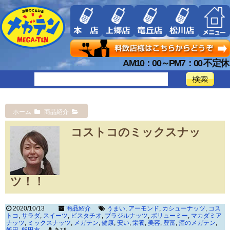
AM10：00～PM7：00 不定休
ホーム
商品紹介
コストコのミックスナッ
ツ！！
2020/10/13
商品紹介
うまい
,
アーモンド
,
カシューナッツ
,
コス
トコ
,
サラダ
,
スイーツ
,
ピスタチオ
,
ブラジルナッツ
,
ボリューミー
,
マカダミア
ナッツ
,
ミックスナッツ
,
メガテン
,
健康
,
安い
,
栄養
,
美容
,
豊富
,
酒のメガテン
,