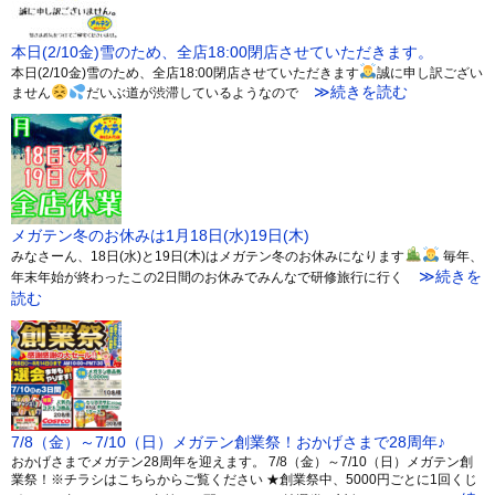
本日(2/10金)雪のため、全店18:00閉店させていただきます。
本日(2/10金)雪のため、全店18:00閉店させていただきます
誠に申し訳ござい
≫続きを読む
ません
だいぶ道が渋滞しているようなので
メガテン冬のお休みは1月18日(水)19日(木)
みなさーん、18日(水)と19日(木)はメガテン冬のお休みになります
毎年、
≫続きを
年末年始が終わったこの2日間のお休みでみんなで研修旅行に行く
読む
7/8（金）～7/10（日）メガテン創業祭！おかげさまで28周年♪
おかげさまでメガテン28周年を迎えます。 7/8（金）～7/10（日）メガテン創
業祭！※チラシはこちらからご覧ください ★創業祭中、5000円ごとに1回くじ