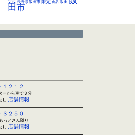
県
限定
長野県飯田市
飯田
食品
田市
－１２１２
ンターから車で３分
店舗情報
日なし
－３２５０
ともっとさん隣り
店舗情報
日なし