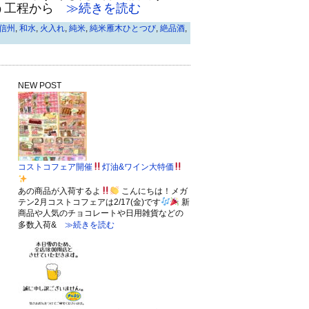
う工程から
≫続きを読む
信州
,
和水
,
火入れ
,
純米
,
純米雁木ひとつび
,
絶品酒
,
NEW POST
コストコフェア開催
灯油&ワイン大特価
あの商品が入荷するよ
こんにちは！メガ
テン2月コストコフェアは2/17(金)です
新
商品や人気のチョコレートや日用雑貨などの
多数入荷&
≫続きを読む