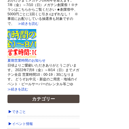
おかげさまでメガテン28周年を迎えます。
7/8（金）～7/10（日）メガテン創業祭！※チ
ラシはこちらからご覧ください ★創業祭中、
5000円ごとに1回くじ引き♪はずれなし！ ※
事前にお配りしている抽選券も対象ですの
で、
≫続きを読む
夏期営業時間のお知らせ
日頃よりご愛顧いただきありがとうございま
す。 2022年7月8（金）～8/14（日）までメガ
テン全店 営業時間10：00-19：30になりま
す。 どうぞお中元・新盆のご用意・地域のイ
ベント・ビールサーバーのレンタル等ごゆ
≫続きを読む
カテゴリー
できごと
イベント情報