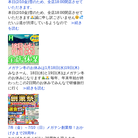
本日(2/10金)雪のため、全店18:00閉店させて
いただきます。
本日(2/10金)雪のため、全店18:00閉店させて
いただきます
誠に申し訳ございません
だいぶ道が渋滞しているようなので
≫続き
を読む
メガテン冬のお休みは1月18日(水)19日(木)
みなさーん、18日(水)と19日(木)はメガテン冬
のお休みになります
毎年、年末年始が終
わったこの2日間のお休みでみんなで研修旅行
に行く
≫続きを読む
7/8（金）～7/10（日）メガテン創業祭！おか
げさまで28周年♪