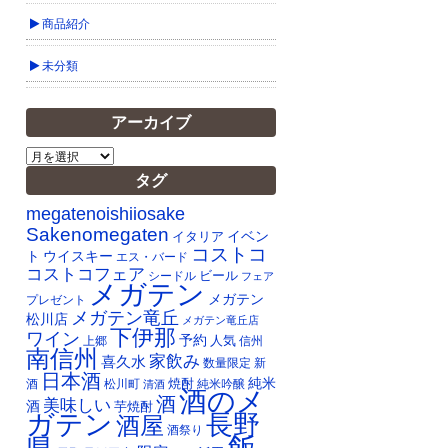
商品紹介
未分類
アーカイブ
ア
ー
タグ
カ
イ
megatenoishiiosake
ブ
Sakenomegaten
イベン
イタリア
コストコ
ト
ウイスキー
エス・バード
コストコフェア
ビール
シードル
フェア
メガテン
メガテン
プレゼント
メガテン竜丘
松川店
メガテン竜丘店
下伊那
ワイン
予約
人気
上郷
信州
南信州
家飲み
喜久水
数量限定
新
日本酒
純米
焼酎
純米吟醸
酒
松川町
清酒
酒のメ
酒
美味しい
酒
芋焼酎
ガテン
長野
酒屋
酒祭り
飯