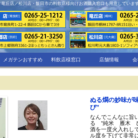
／竜丘店／松川店・飯田市の料飲店様向けお酒購入窓口も用意していま
メガテンおすすめ
料飲店様窓口
店舗情報
会
ぬる燗の妙味が
び”
なんでこんなに旨
る ”純米 雁木 
酒を一度火入れし
ル度を下げて非常