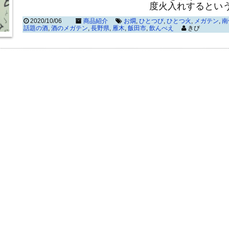
度火入れするとい
2020/10/06
商品紹介
お燗
,
ひとつび
,
ひとつ火
,
メガテン
,
南
話題の酒
,
酒のメガテン
,
長野県
,
雁木
,
飯田市
,
飲んべえ
きび