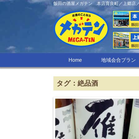
飯田の酒屋メガテン 本店育良町／上郷店
Home
地域会合プラン
タグ：絶品酒