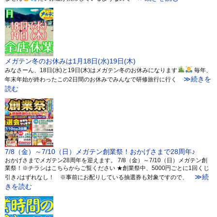
メガテン冬のお休みは1月18日(水)19日(木)
みなさーん、18日(水)と19日(木)はメガテン冬のお休みになります
毎年、
≫続きを
年末年始が終わったこの2日間のお休みでみんなで研修旅行に行く
読む
7/8（金）～7/10（日）メガテン創業祭！おかげさまで28周年♪
おかげさまでメガテン28周年を迎えます。 7/8（金）～7/10（日）メガテン創
業祭！※チラシはこちらからご覧ください ★創業祭中、5000円ごとに1回くじ
≫続
引き♪はずれなし！ ※事前にお配りしている抽選券も対象ですので、
きを読む