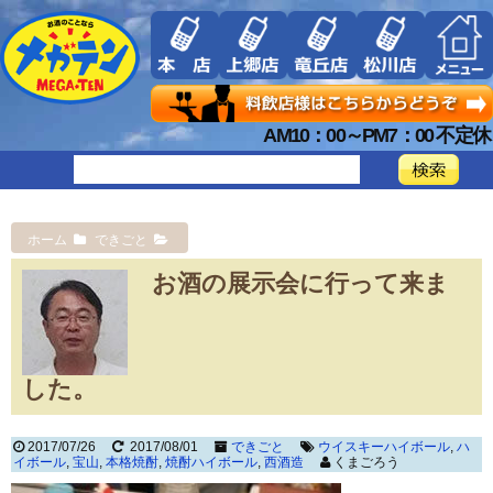
AM10：00～PM7：00 不定休
ホーム
できごと
お酒の展示会に行って来ま
した。
2017/07/26
2017/08/01
できごと
ウイスキーハイボール
,
ハ
イボール
,
宝山
,
本格焼酎
,
焼酎ハイボール
,
西酒造
くまごろう