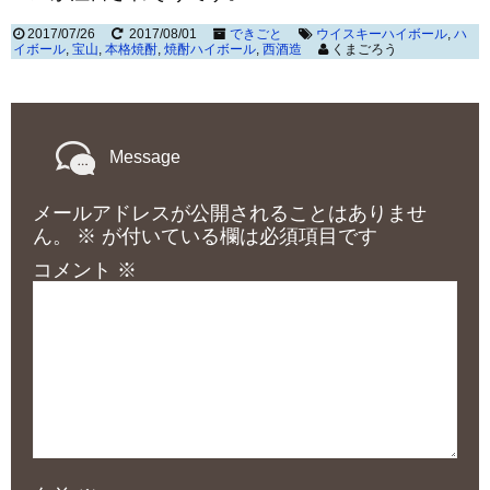
2017/07/26
2017/08/01
できごと
ウイスキーハイボール
,
ハ
イボール
,
宝山
,
本格焼酎
,
焼酎ハイボール
,
西酒造
くまごろう
Message
メールアドレスが公開されることはありませ
ん。
※
が付いている欄は必須項目です
コメント
※