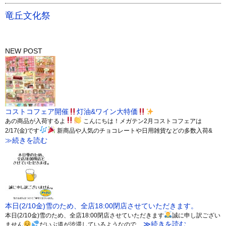
竜丘文化祭
NEW POST
コストコフェア開催
灯油&ワイン大特価
あの商品が入荷するよ
こんにちは！メガテン2月コストコフェアは
2/17(金)です
新商品や人気のチョコレートや日用雑貨などの多数入荷&
≫続きを読む
本日(2/10金)雪のため、全店18:00閉店させていただきます。
本日(2/10金)雪のため、全店18:00閉店させていただきます
誠に申し訳ござい
≫続きを読む
ません
だいぶ道が渋滞しているようなので