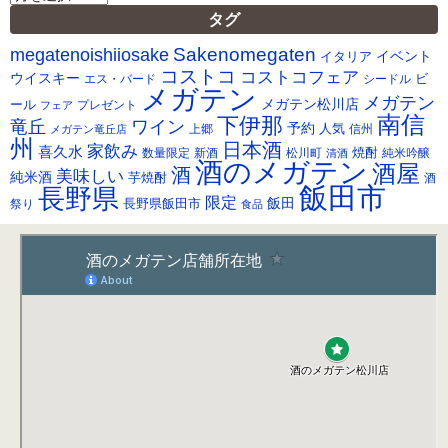
ー
タグ
カ
Sakenomegaten
megatenoishiiosake
イ
イベント
イタリア
ブ
コストコ
コストコフェア
ウイスキー
ビ
シードル
エス・バード
メガテン
メガテン
メガテン松川店
ール
プレゼント
フェア
南信
下伊那
竜丘
ワイン
予約
人気
メガテン竜丘店
上郷
信州
州
日本酒
家飲み
喜久水
焼酎
純米吟醸
数量限定
新酒
松川町
清酒
酒のメガテン
酒屋
酒
美味しい
純米酒
芋焼酎
酒
飯田市
長野県
限定
長野県飯田市
飯田
祭り
食品