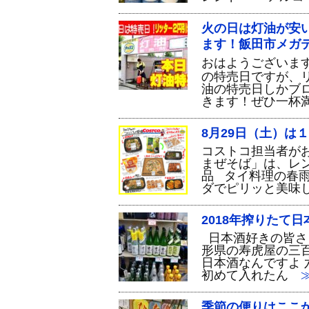
火の日は灯油が安
ます！飯田市メガテ
おはようございます
の特売日ですが、
油の特売日しかブ
きます！ぜひ一杯
8月29日（土）は
コストコ担当者が
まぜそば」は、レ
品 タイ料理の春
ダでピリッと美味
2018年搾りたて
日本酒好きの皆さ
形県の寿虎屋の三
日本酒なんですよ
初めて入れたん
≫
季節の便りはここ