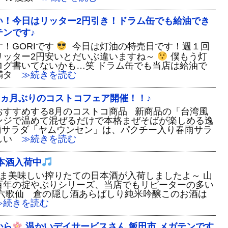
い！今日はリッター2円引き！ドラム缶でも給油でき
ンです♪
！GORIです
今日は灯油の特売日です！週１回
リッター2円安いとだいぶ違いますね～
僕もう灯
ログ書いてないかも…笑 ドラム缶でも当店は給油で
満タ
≫続きを読む
１ヵ月ぶりのコストコフェア開催！！♪
おすすめする8月のコストコ商品 新商品の「台湾風
ンジで温めて混ぜるだけで本格まぜそばが楽しめる逸
雨サラダ「ヤムウンセン」は、パクチー入り春雨サラ
しい
≫続きを読む
日本酒入荷中
ま美味しい搾りたての日本酒が入荷しましたよ～ 山
百年の掟やぶりシリーズ、当店でもリピーターの多い
 六歌仙 倉の隠し酒あらばしり純米吟醸このお酒は
続きを読む
から
温かいデイサービスさん 飯田市 メガテンです