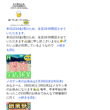
本日(2/10金)雪のため、全店18:00閉店させて
いただきます。
本日(2/10金)雪のため、全店18:00閉店させて
いただきます
誠に申し訳ございません
だいぶ道が渋滞しているようなので
≫続き
を読む
メガテン冬のお休みは1月18日(水)19日(木)
みなさーん、18日(水)と19日(木)はメガテン冬
のお休みになります
毎年、年末年始が終
わったこの2日間のお休みでみんなで研修旅行
に行く
≫続きを読む