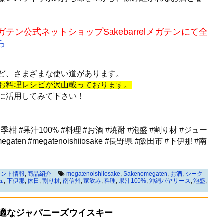
ン公式ネットショップSakebarrelメガテンにて全
ら
ど、さまざまな使い道があります。
お料理レシピが沢山載っております。
に活用してみて下さい！
 #果汁100% #料理 #お酒 #焼酎 #泡盛 #割り材 #ジュー
aten #megatenoishiiosake #長野県 #飯田市 #下伊那 #南
ベント情報
,
商品紹介
megatenoishiiosake
,
Sakenomegaten
,
お酒
,
シーク
ュ
,
下伊那
,
休日
,
割り材
,
南信州
,
家飲み
,
料理
,
果汁100%
,
沖縄バヤリース
,
泡盛
,
適なジャパニーズウイスキー