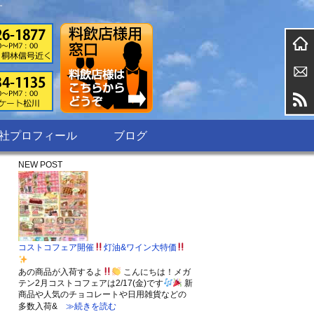
す
社プロフィール
ブログ
NEW POST
コストコフェア開催
灯油&ワイン大特価
あの商品が入荷するよ
こんにちは！メガ
テン2月コストコフェアは2/17(金)です
新
商品や人気のチョコレートや日用雑貨などの
多数入荷&
≫続きを読む