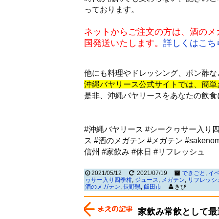
っております。
ネットからご注文の方は、酒のメガテ
国発送いたします。
詳しくはこち
他にも料理やドレッシング、ポン酢な
沖縄バヤリース公式サイトでは、簡単
是非、沖縄バヤリースをあなたの飲食
#沖縄バヤリース #シークヮサー入り四季柑
ス #酒のメガテン #メガテン #sakenomeg
信州 #家飲み #休日 #リフレッシュ
2021/05/12
2021/07/19
できごと
,
イ
ヮサー入り四季柑
,
ジュース
,
メガテン
,
リフレッシ
酒のメガテン
,
長野県
,
飯田市
きび
家飲み常飲として最