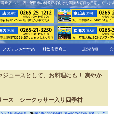
／竜丘店／松川店・飯田市の料飲店様向けお酒購入窓口も用意していま
メガテンおすすめ
料飲店様窓口
店舗情報
会
ジュースとして、お料理にも！ 爽やか
リース シークヮサー入り四季柑
ベント情報
,
商品紹介
megatenoishiiosake
,
Sakenomegaten
,
お酒
,
シーク