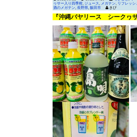
ヮサー入り四季柑
,
ジュース
,
メガテン
,
リフレッシ
酒のメガテン
,
長野県
,
飯田市
きび
『沖縄バヤリース シークヮ