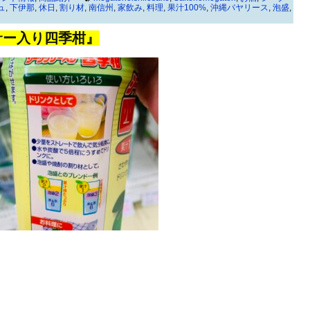
ュ
,
下伊那
,
休日
,
割り材
,
南信州
,
家飲み
,
料理
,
果汁100%
,
沖縄バヤリース
,
泡盛
,
サー入り四季柑』