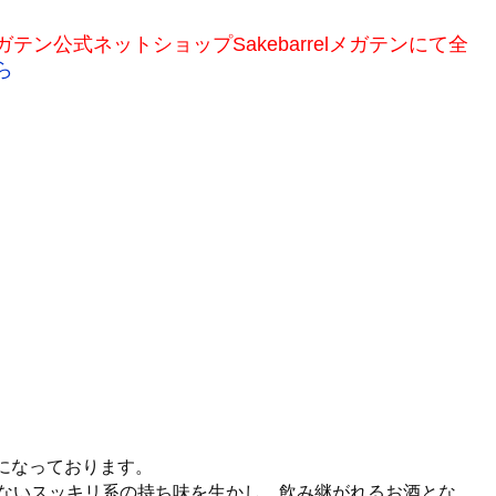
ン公式ネットショップSakebarrelメガテンにて全
ら
になっております。
ないスッキリ系の持ち味を生かし、飲み継がれるお酒とな