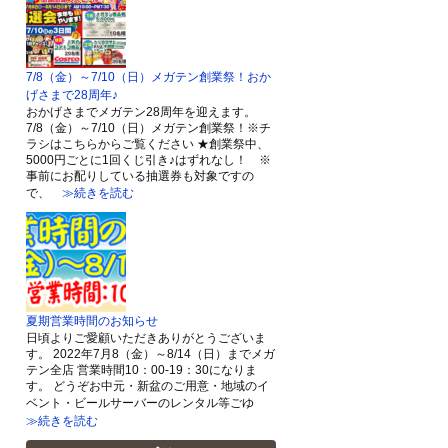
7/8（金）～7/10（日）メガテン創業祭！おか
げさまで28周年♪
おかげさまでメガテン28周年を迎えます。
7/8（金）～7/10（日）メガテン創業祭！※チ
ラシはこちらからご覧ください ★創業祭中、
5000円ごとに1回くじ引き♪はずれなし！ ※
事前にお配りしている抽選券も対象ですの
で、
≫続きを読む
夏期営業時間のお知らせ
日頃よりご愛顧いただきありがとうございま
す。 2022年7月8（金）～8/14（日）までメガ
テン全店 営業時間10：00-19：30になりま
す。 どうぞお中元・新盆のご用意・地域のイ
ベント・ビールサーバーのレンタル等ごゆ
≫続きを読む