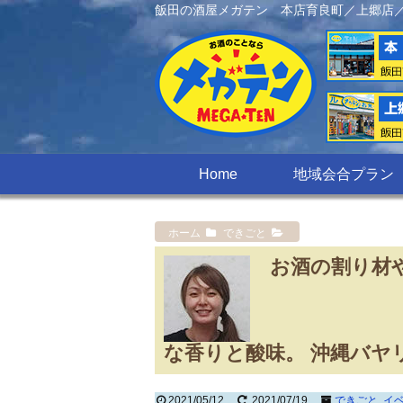
飯田の酒屋メガテン 本店育良町／上郷店
Home
地域会合プラン
ホーム
できごと
お酒の割り材や
な香りと酸味。 沖縄バヤ
2021/05/12
2021/07/19
できごと
,
イ