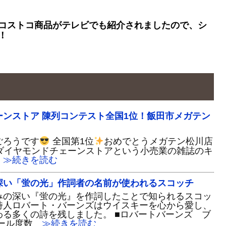
コストコ商品がテレビでも紹介されましたので、シ
！
ーンストア 陳列コンテスト全国1位！飯田市メガテン
ごろうです
全国第1位
おめでとうメガテン松川店
イヤモンドチェーンストアという小売業の雑誌のキ
≫続きを読む
深い「蛍の光」作詞者の名前が使われるスコッチ
みの深い『蛍の光』を作詞したことで知られるスコッ
詩人ロバート・バーンズはウイスキーを心から愛し、
わる多くの詩を残しました。 ■ロバートバーンズ ブ
ール度数
≫続きを読む