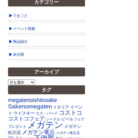
カテゴリー
できごと
イベント情報
商品紹介
未分類
アーカイブ
ア
ー
タグ
カ
イ
megatenoishiiosake
ブ
Sakenomegaten
イベン
イタリア
コストコ
ト
ウイスキー
エス・バード
コストコフェア
ビール
シードル
フェア
メガテン
メガテン
プレゼント
メガテン竜丘
松川店
メガテン竜丘店