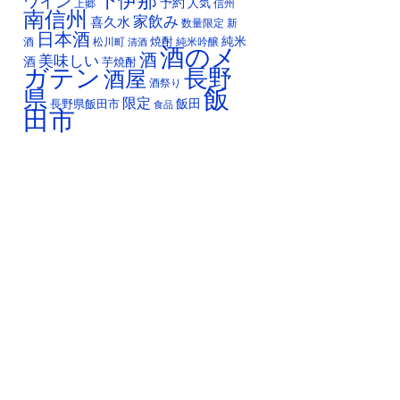
下伊那
ワイン
予約
人気
上郷
信州
南信州
家飲み
喜久水
数量限定
新
日本酒
純米
焼酎
純米吟醸
酒
松川町
清酒
酒のメ
酒
美味しい
酒
芋焼酎
ガテン
長野
酒屋
酒祭り
飯
県
限定
長野県飯田市
飯田
食品
田市