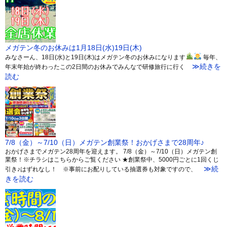
メガテン冬のお休みは1月18日(水)19日(木)
みなさーん、18日(水)と19日(木)はメガテン冬のお休みになります
毎年、
≫続きを
年末年始が終わったこの2日間のお休みでみんなで研修旅行に行く
読む
7/8（金）～7/10（日）メガテン創業祭！おかげさまで28周年♪
おかげさまでメガテン28周年を迎えます。 7/8（金）～7/10（日）メガテン創
業祭！※チラシはこちらからご覧ください ★創業祭中、5000円ごとに1回くじ
≫続
引き♪はずれなし！ ※事前にお配りしている抽選券も対象ですので、
きを読む