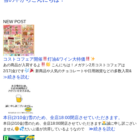
NEW POST
コストコフェア開催
灯油&ワイン大特価
あの商品が入荷するよ
こんにちは！メガテン2月コストコフェアは
2/17(金)です
新商品や人気のチョコレートや日用雑貨などの多数入荷&
≫続きを読む
本日(2/10金)雪のため、全店18:00閉店させていただきます。
本日(2/10金)雪のため、全店18:00閉店させていただきます
誠に申し訳ござい
≫続きを読む
ません
だいぶ道が渋滞しているようなので