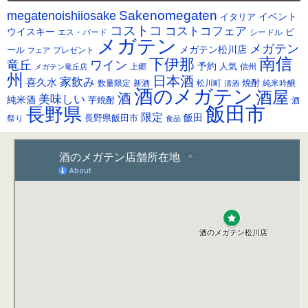
カ
Sakenomegaten
megatenoishiiosake
イ
イベント
イタリア
ブ
コストコ
コストコフェア
ウイスキー
ビ
シードル
エス・バード
メガテン
メガテン
メガテン松川店
ール
プレゼント
フェア
南信
下伊那
竜丘
ワイン
予約
人気
メガテン竜丘店
上郷
信州
州
日本酒
家飲み
喜久水
焼酎
純米吟醸
数量限定
新酒
松川町
清酒
酒のメガテン
酒屋
酒
美味しい
純米酒
芋焼酎
酒
飯田市
長野県
限定
長野県飯田市
飯田
祭り
食品