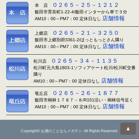
０２６５－２５－１２１２
本 店
飯田市育良町1-22-4/飯田インターから車で３分
店舗情報
AM10：00～PM7：00 定休日なし
０２６５－２１－３２５０
上郷店
飯田市上郷別府3361-2/ほっともっとさん隣り
店舗情報
AM10：00～PM7：00 定休日なし
０２６５－３４－１１３５
松川店
松川町元大島1803-1ソフィアケート松川/松川町交番
隣り
店舗情報
AM10：00～PM7：00 定休日なし
０２６５－２６－１８７７
竜丘店
飯田市桐林１７８７－８/R151沿い・桐林信号近く
店舗情報
AM10：00～PM7：00 定休日なし
▲
Copyright© お酒のことならメガテン All Rights Reserved.