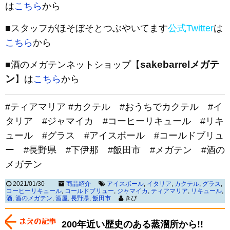
は
こちら
から
■スタッフがほそぼそとつぶやいてます
公式Twitter
は
こちら
から
sakebarrelメガテ
■酒のメガテンネットショップ【
ン
】は
こちら
から
#ティアマリア #カクテル #おうちでカクテル #イ
タリア #ジャマイカ #コーヒーリキュール #リキ
ュール #グラス #アイスボール #コールドブリュ
ー #長野県 #下伊那 #飯田市 #メガテン #酒の
メガテン
2021/01/30
商品紹介
アイスボール
,
イタリア
,
カクテル
,
グラス
,
コーヒーリキュール
,
コールドブリュー
,
ジャマイカ
,
ティアマリア
,
リキュール
,
酒
,
酒のメガテン
,
酒屋
,
長野県
,
飯田市
きび
200年近い歴史のある蒸溜所から!!