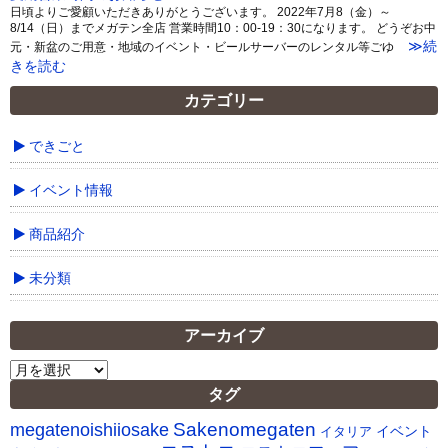
日頃よりご愛顧いただきありがとうございます。 2022年7月8（金）～
8/14（日）までメガテン全店 営業時間10：00-19：30になります。 どうぞお中
≫続
元・新盆のご用意・地域のイベント・ビールサーバーのレンタル等ごゆ
きを読む
カテゴリー
できごと
イベント情報
商品紹介
未分類
アーカイブ
ア
ー
タグ
カ
Sakenomegaten
megatenoishiiosake
イ
イベント
イタリア