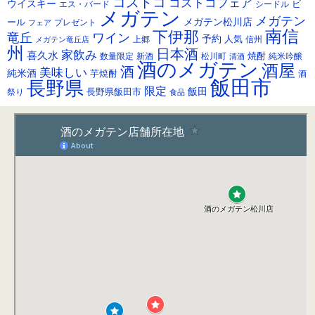
ブ
コストコ
コストコフェア
ウイスキー
ビ
シードル
エス・バード
メガテン
メガテン
メガテン松川店
ール
プレゼント
フェア
南信
下伊那
竜丘
ワイン
予約
人気
メガテン竜丘店
上郷
信州
州
日本酒
家飲み
喜久水
焼酎
純米吟醸
数量限定
新酒
松川町
清酒
酒のメガテン
酒屋
酒
美味しい
純米酒
芋焼酎
酒
飯田市
長野県
限定
長野県飯田市
飯田
祭り
食品