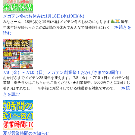
メガテン冬のお休みは1月18日(水)19日(木)
みなさーん、18日(水)と19日(木)はメガテン冬のお休みになります
毎年、
≫続きを
年末年始が終わったこの2日間のお休みでみんなで研修旅行に行く
読む
7/8（金）～7/10（日）メガテン創業祭！おかげさまで28周年♪
おかげさまでメガテン28周年を迎えます。 7/8（金）～7/10（日）メガテン創
業祭！※チラシはこちらからご覧ください ★創業祭中、5000円ごとに1回くじ
≫続
引き♪はずれなし！ ※事前にお配りしている抽選券も対象ですので、
きを読む
夏期営業時間のお知らせ