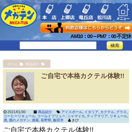
AM10：00～PM7：00 不定休
ホーム
商品紹介
ご自宅で本格カクテル体験!!
2021/01/30
商品紹介
アイスボール
,
イタリア
,
カクテル
,
グラス
,
コーヒーリキュール
,
コールドブリュー
,
ジャマイカ
,
ティアマリア
,
リキュール
,
酒
,
酒のメガテン
,
酒屋
,
長野県
,
飯田市
きび
ご自宅で本格カクテル体験!!