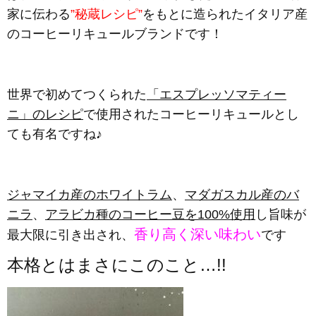
家に伝わる
”秘蔵レシピ”
をもとに造られたイタリア産
のコーヒーリキュールブランドです！
世界で初めてつくられた
「エスプレッソマティー
ニ」のレシピ
で使用されたコーヒーリキュールとし
ても有名ですね♪
ジャマイカ産のホワイトラム
、
マダガスカル産のバ
ニラ
、
アラビカ種のコーヒー豆を100%使用
し旨味が
香り高く深い味わい
最大限に引き出され、
です
本格とはまさにこのこと…!!