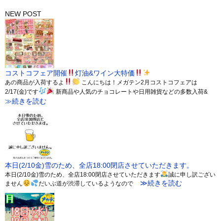
NEW POST
コストコフェア開催
灯油&ワイン大特価
あの商品が入荷するよ
こんにちは！メガテン2月コストコフェアは
2/17(金)です
新商品や人気のチョコレートや日用雑貨などの多数入荷&
≫続きを読む
本日(2/10金)雪のため、全店18:00閉店させていただきます。
本日(2/10金)雪のため、全店18:00閉店させていただきます
誠に申し訳ござい
≫続きを読む
ません
だいぶ道が渋滞しているようなので