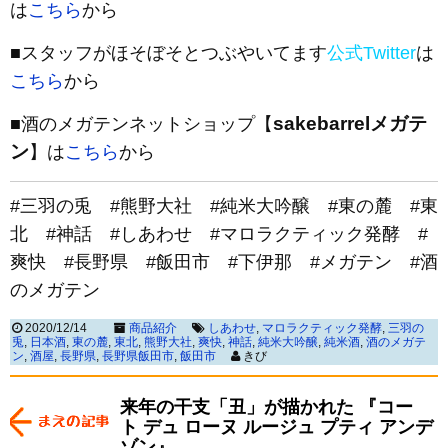
は
こちら
から
■スタッフがほそぼそとつぶやいてます
公式Twitter
は
こちら
から
sakebarrelメガテ
■酒のメガテンネットショップ【
ン
】は
こちら
から
#三羽の兎 #熊野大社 #純米大吟醸 #東の麓 #東
北 #神話 #しあわせ #マロラクティック発酵 #
爽快 #長野県 #飯田市 #下伊那 #メガテン #酒
のメガテン
2020/12/14
商品紹介
しあわせ
,
マロラクティック発酵
,
三羽の
兎
,
日本酒
,
東の麓
,
東北
,
熊野大社
,
爽快
,
神話
,
純米大吟醸
,
純米酒
,
酒のメガテ
ン
,
酒屋
,
長野県
,
長野県飯田市
,
飯田市
きび
来年の干支「丑」が描かれた 『コー
ト デュ ローヌ ルージュ プティ アンデ
ゾン』