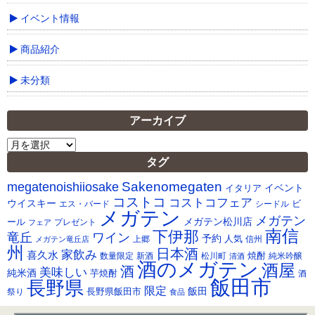
イベント情報
商品紹介
未分類
アーカイブ
ア
ー
タグ
カ
Sakenomegaten
megatenoishiiosake
イ
イベント
イタリア
ブ
コストコ
コストコフェア
ウイスキー
ビ
シードル
エス・バード
メガテン
メガテン
メガテン松川店
ール
プレゼント
フェア
南信
下伊那
竜丘
ワイン
予約
人気
メガテン竜丘店
上郷
信州
州
日本酒
家飲み
喜久水
焼酎
純米吟醸
数量限定
新酒
松川町
清酒
酒のメガテン
酒屋
酒
美味しい
純米酒
芋焼酎
酒
飯田市
長野県
限定
長野県飯田市
飯田
祭り
食品