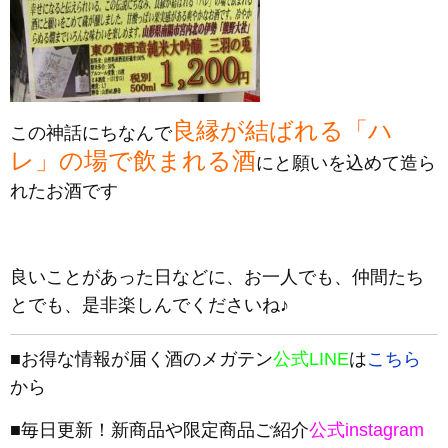
良縁が結ばれる「ハ
この神話にちなんで
レ」の場で飲まれる酒
にと願いを込めて造ら
れたお酒です
良いことがあった日などに、お一人でも、仲間たち
とでも、是非楽しんでくださいね♪
■お得な情報が届く酒のメガテン
公式LINE
は
こちら
から
■毎日更新！新商品や限定商品ご紹介
公式instagram