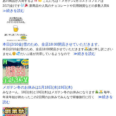
あの商品が入荷するよ
こんにちは！メガテン2月コストコフェアは
2/17(金)です
新商品や人気のチョコレートや日用雑貨などの多数入荷&
≫続きを読む
本日(2/10金)雪のため、全店18:00閉店させていただきます。
本日(2/10金)雪のため、全店18:00閉店させていただきます
誠に申し訳ござい
≫続きを読む
ません
だいぶ道が渋滞しているようなので
メガテン冬のお休みは1月18日(水)19日(木)
みなさーん、18日(水)と19日(木)はメガテン冬のお休みになります
毎年、
≫続きを
年末年始が終わったこの2日間のお休みでみんなで研修旅行に行く
読む