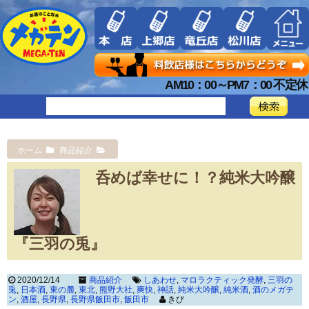
AM10：00～PM7：00 不定休
ホーム
商品紹介
呑めば幸せに！？純米大吟醸
『三羽の兎』
2020/12/14
商品紹介
しあわせ
,
マロラクティック発酵
,
三羽の
兎
,
日本酒
,
東の麓
,
東北
,
熊野大社
,
爽快
,
神話
,
純米大吟醸
,
純米酒
,
酒のメガテ
ン
,
酒屋
,
長野県
,
長野県飯田市
,
飯田市
きび