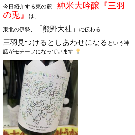
純米大吟醸『三羽
今日紹介する東の麓
の兎』
は、
「熊野大社」
東北の伊勢、
に伝わる
三羽見つけるとしあわせになる
という神
話がモチーフになっています