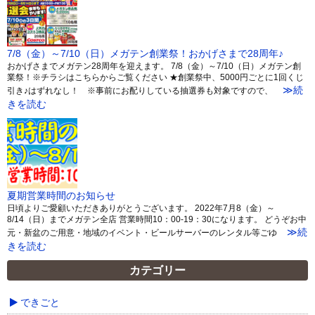
7/8（金）～7/10（日）メガテン創業祭！おかげさまで28周年♪
おかげさまでメガテン28周年を迎えます。 7/8（金）～7/10（日）メガテン創
業祭！※チラシはこちらからご覧ください ★創業祭中、5000円ごとに1回くじ
≫続
引き♪はずれなし！ ※事前にお配りしている抽選券も対象ですので、
きを読む
夏期営業時間のお知らせ
日頃よりご愛顧いただきありがとうございます。 2022年7月8（金）～
8/14（日）までメガテン全店 営業時間10：00-19：30になります。 どうぞお中
≫続
元・新盆のご用意・地域のイベント・ビールサーバーのレンタル等ごゆ
きを読む
カテゴリー
できごと