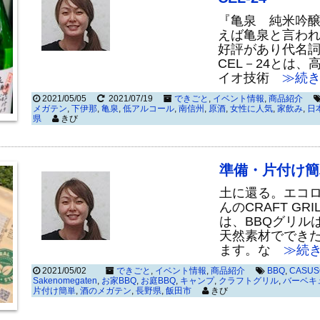
『亀泉 純米吟醸原酒
えば亀泉と言わ
好評があり代名詞
CEL－24とは
イオ技術
≫続き
2021/05/05
2021/07/19
できごと
,
イベント情報
,
商品紹介
メガテン
,
下伊那
,
亀泉
,
低アルコール
,
南信州
,
原酒
,
女性に人気
,
家飲み
,
日
県
きび
準備・片付け簡
土に還る。エコロジ
んのCRAFT G
は、BBQグリル
天然素材ででき
ます。な
≫続き
2021/05/02
できごと
,
イベント情報
,
商品紹介
BBQ
,
CASUS
Sakenomegaten
,
お家BBQ
,
お庭BBQ
,
キャンプ
,
クラフトグリル
,
バーベキ
片付け簡単
,
酒のメガテン
,
長野県
,
飯田市
きび