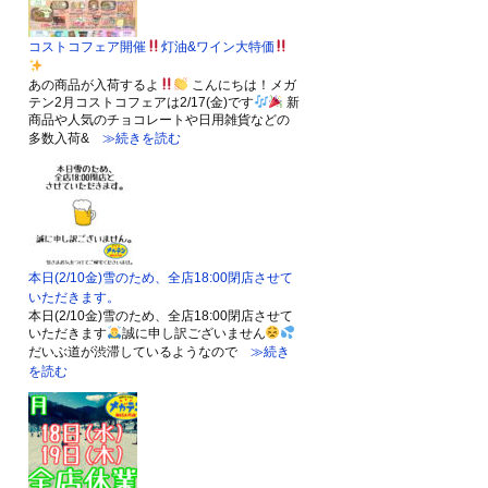
コストコフェア開催
灯油&ワイン大特価
あの商品が入荷するよ
こんにちは！メガ
テン2月コストコフェアは2/17(金)です
新
商品や人気のチョコレートや日用雑貨などの
多数入荷&
≫続きを読む
本日(2/10金)雪のため、全店18:00閉店させて
いただきます。
本日(2/10金)雪のため、全店18:00閉店させて
いただきます
誠に申し訳ございません
だいぶ道が渋滞しているようなので
≫続き
を読む