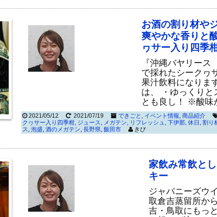
お酒の割り材や
爽やかな香りと酸
ヮサー入り四季
『沖縄バヤリース
で採れたシークヮ
果汁飲料になりま
は、 ・ゆっくり
とも良し！ ※酸味
2021/05/12
2021/07/19
できごと
,
イベント情報
,
商品紹介
クヮサー入り四季柑
,
ジュース
,
メガテン
,
リフレッシュ
,
下伊那
,
休日
,
割り
ス
,
泡盛
,
酒のメガテン
,
長野県
,
飯田市
きび
家飲み常飲とし
キー
ジャパニーズウ
取倉吉蒸留所か
吉・鳥取にもっと