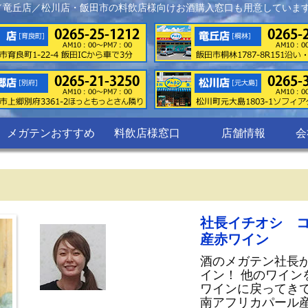
／竜丘店／松川店・飯田市の料飲店様向けお酒購入窓口も用意していま
メガテンおすすめ
料飲店様窓口
店舗情報
会
社長イチオシ 
産赤ワイン
酒のメガテン社長
イン！ 他のワイ
ワインに戻ってき
南アフリカパール