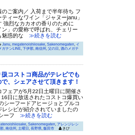
のご案内／ 入荷まで半年待ち フ
ティーなワイン「ジャヌーjanu」
す 強烈なカカオの香りのために
イン」の愛称で呼ばれ、チェリー
も魅惑的な
≫続きを読む
Janu
,
megatenoishiiosake
,
Sakenomegaten
,
イ
メガテンLINE
,
下伊那
,
南信州
,
父の日
,
酒のメガテ
り扱コストコ商品がテレビでも
ので、シェアさせて頂きます！
フェアが5月22日土曜日に開催さ
月16日に放送されたコストコ爆買い
コのシーフードアヒージョとプルコ
ジレシピが紹介されていましたの
シーフ
≫続きを読む
atenoishiiosake
,
Sakenomegaten
,
アレンジレシ
那
,
南信州
,
土曜日
,
長野県
,
飯田市
きび