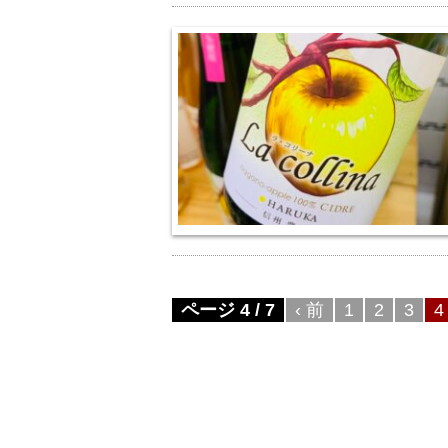
ページ 4 / 7
‹ 前
1
2
3
4