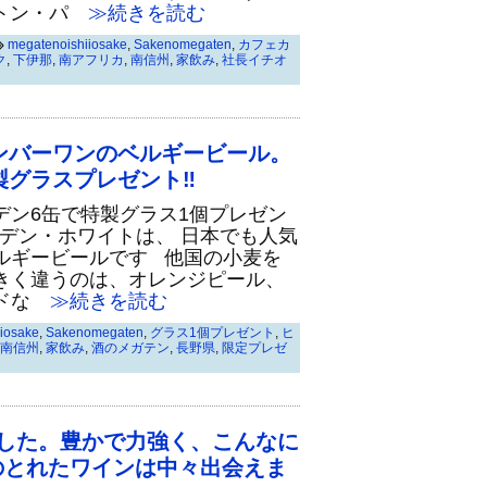
ントン・パ
≫続きを読む
megatenoishiiosake
,
Sakenomegaten
,
カフェカ
ク
,
下伊那
,
南アフリカ
,
南信州
,
家飲み
,
社長イチオ
ンバーワンのベルギービール。
製グラスプレゼント‼
デン6缶で特製グラス1個プレゼン
デン・ホワイトは、 日本でも人気
ルギービールです 他国の小麦を
きく違うのは、オレンジピール、
ドな
≫続きを読む
iosake
,
Sakenomegaten
,
グラス1個プレゼント
,
ヒ
南信州
,
家飲み
,
酒のメガテン
,
長野県
,
限定プレゼ
ました。豊かで力強く、こんなに
のとれたワインは中々出会えま