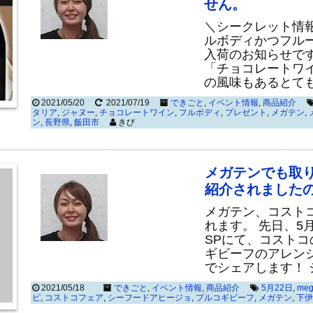
せん。
＼シークレット情報
ルボディかつフルー
入荷のお知らせで
「チョコレートワ
の風味もあるとて
2021/05/20
2021/07/19
できごと
,
イベント情報
,
商品紹介
タリア
,
ジャヌー
,
チョコレートワイン
,
フルボディ
,
プレゼント
,
メガテン
,
ン
,
長野県
,
飯田市
きび
メガテンでも取
紹介されました
メガテン、コストコ
れます。 先日、5
SPにて、コスト
ギビーフのアレン
でシェアします！ 
2021/05/18
できごと
,
イベント情報
,
商品紹介
5月22日
,
meg
ピ
,
コストコフェア
,
シーフードアヒージョ
,
プルコギビーフ
,
メガテン
,
下伊