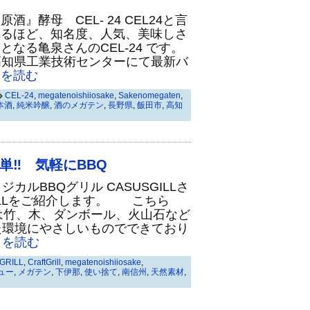
』酵母 CEL- 24 CEL24と言
れるほど、知名度、人気、美味しさ
となる亀泉さんのCEL-24 です。
、高知県工業技術センターにて最新バ
を読む
CEL-24
,
megatenoishiiosake
,
Sakenomegaten
,
本酒
,
純米吟醸
,
酒のメガテン
,
長野県
,
飯田市
,
高知
単‼ 気軽にBBQ
カルBBQグリル CASUSGILLさ
RILLをご紹介します。 こちら
は竹、木、ダンボール、火山石など
た環境にやさしいものでできており
を読む
GRILL
,
CraftGrill
,
megatenoishiiosake
,
ュー
,
メガテン
,
下伊那
,
使い捨て
,
南信州
,
天然素材
,