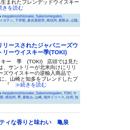
れ生まれたブレンデッドウイスキー
きを読む
megatenoishiiosake
,
Sakenomegaten
,
メガテン
,
下伊那
,
倉吉蒸留所
,
南信州
,
家飲み
,
山陰
,
リリースされたジャパニーズウ
リーウイスキー季(TOKI)
ー 季 (TOKI) 店頭では見た
は、サントリーが北米向けにリリ
ーズウイスキーの逆輸入商品で
スに、山崎と知多をブレンドしたブ
。 『
≫続きを読む
megatenoishiiosake
,
Sakenomegaten
,
TOKI
,
サ
那
,
南信州
,
季
,
家飲み
,
山崎
,
海外リリース
,
白州
,
知
ティな香りと味わい 亀泉