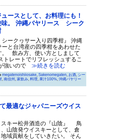
ジュースとして、お料理にも！
味。 沖縄バヤリース シーク
柑
 シークヮサー入り四季柑』 沖縄
サーと台湾産の四季柑をあわせた
す。 飲み方、使い方としまして
とストレートでリフレッシュするこ
が強いので
≫続きを読む
megatenoishiiosake
,
Sakenomegaten
,
お酒
,
シー
材
,
南信州
,
家飲み
,
料理
,
果汁100%
,
沖縄バヤリー
て最適なジャパニーズウイス
イスキー松井酒造の『山陰』 鳥
ら、山陰発ウイスキーとして、倉
地域貢献をしていきたい。 そん