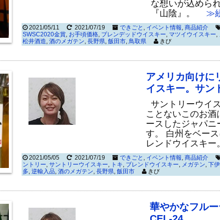
な想いが込めら
『山陰』。
≫続
2021/05/11
2021/07/19
できごと
,
イベント情報
,
商品紹介
SWSC2020金賞
,
お手頃価格
,
ブレンデッドウイスキー
,
マツイウイスキー
,
松井酒造
,
酒のメガテン
,
長野県
,
飯田市
,
鳥取県
きび
アメリカ向けに
イスキー。サント
サントリーウイスキ
ことないこのお酒
ースしたジャパニ
す。 白州をベー
レンドウイスキー
2021/05/05
2021/07/19
できごと
,
イベント情報
,
商品紹介
ントリー
,
サントリーウイスキー
,
トキ
,
ブレンドウイスキー
,
メガテン
,
下伊
多
,
逆輸入品
,
酒のメガテン
,
長野県
,
飯田市
きび
華やかなフルー
CEL-24