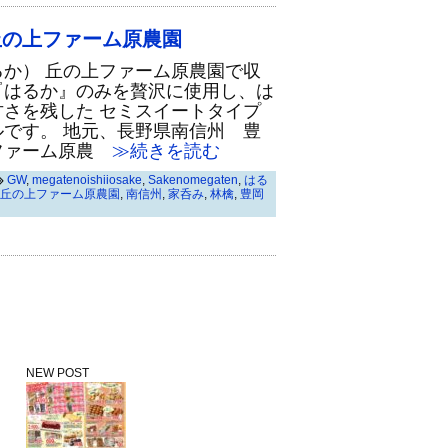
丘の上ファーム原農園
か） 丘の上ファーム原農園で収
『はるか』のみを贅沢に使用し、は
さを残した セミスイートタイプ
です。 地元、長野県南信州 豊
ファーム原農
≫続きを読む
GW
,
megatenoishiiosake
,
Sakenomegaten
,
はる
丘の上ファーム原農園
,
南信州
,
家呑み
,
林檎
,
豊岡
NEW POST