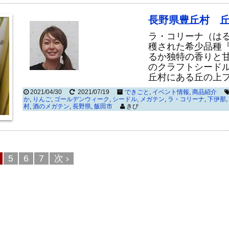
長野県豊丘村 
ラ・コリーナ（はる
穫された希少品種
るか独特の香りと甘
のクラフトシードル
丘村にある丘の上
2021/04/30
2021/07/19
できごと
,
イベント情報
,
商品紹介
か
,
りんご
,
ゴールデンウィーク
,
シードル
,
メガテン
,
ラ・コリーナ
,
下伊那
,
村
,
酒のメガテン
,
長野県
,
飯田市
きび
5
6
7
次 ›