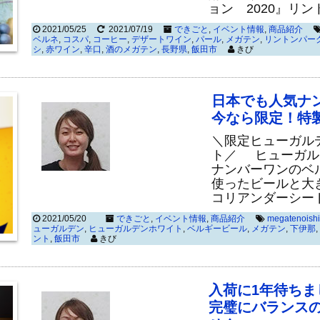
ョン 2020』リ
2021/05/25
2021/07/19
できごと
,
イベント情報
,
商品紹介
ベルネ
,
コスパ
,
コーヒー
,
デザートワイン
,
パール
,
メガテン
,
リントンパー
シ
,
赤ワイン
,
辛口
,
酒のメガテン
,
長野県
,
飯田市
きび
日本でも人気ナ
今なら限定！特
＼限定ヒューガル
ト／ ヒューガル
ナンバーワンのベ
使ったビールと大
コリアンダーシー
2021/05/20
できごと
,
イベント情報
,
商品紹介
megatenoishi
ューガルデン
,
ヒューガルデンホワイト
,
ベルギービール
,
メガテン
,
下伊那
,
ント
,
飯田市
きび
入荷に1年待ち
完璧にバランス