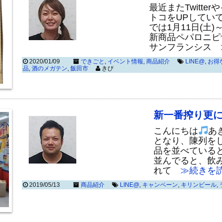
最近またTwitt
トコをUPしてい
では1月11日(土
新商品ペパロニピ
サンフランシス
≫
2020/01/09
できごと
,
イベント情報
,
商品紹介
LINE@
,
お得
品
,
酒のメガテン
,
飯田市
きび
新一番搾り更
こんにちは
あ
となり、陳列を
品を並べている
並んでると、飲
れて
≫続きを
2019/05/13
商品紹介
LINE@
,
キャンペーン
,
キリンビール
,