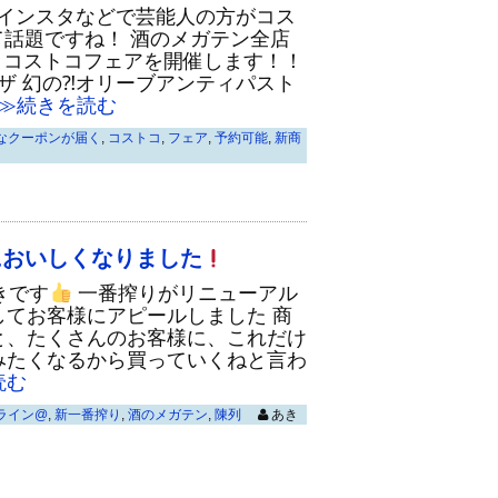
erやインスタなどで芸能人の方がコス
て話題ですね！ 酒のメガテン全店
)～コストコフェアを開催します！！
ザ 幻の⁈オリーブアンティパスト
続きを読む
なクーポンが届く
,
コストコ
,
フェア
,
予約可能
,
新商
においしくなりました
きです
一番搾りがリニューアル
してお客様にアピールしました 商
と、たくさんのお客様に、これだけ
みたくなるから買っていくねと言わ
読む
ライン@
,
新一番搾り
,
酒のメガテン
,
陳列
あき