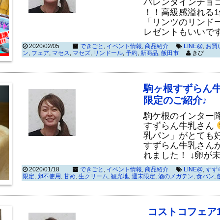
バレンタインチョ
！！高級感溢れる
「リンツのリンド
レゼントもいいで
2020/02/05
できごと
,
イベント情報
,
商品紹介
LINE@
,
お買
ン
,
フェア
,
マセス
,
マセズ
,
リンドール
,
予約
,
新商品
,
飯田市
きび
駒ヶ根すずらん
限定のご紹介♪
駒ケ根のインター
すずらん牛乳さん
乳パン」がとても
すずらん牛乳さん
れました！ ↓卵が
2020/01/18
できごと
,
イベント情報
,
商品紹介
LINE@
,
すず
限定
,
卵不使用
,
甘め
,
生クリーム
,
観光地
,
週末限定
,
酒のメガテン
,
食パン
,
コストコフェア1