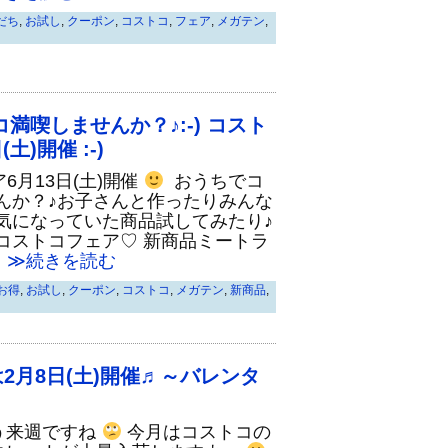
だち
,
お試し
,
クーポン
,
コストコ
,
フェア
,
メガテン
,
満喫しませんか？♪:-) コスト
土)開催 :-)
6月13日(土)開催
おうちでコ
んか？♪お子さんと作ったりみんな
気になっていた商品試してみたり♪
コストコフェア♡ 新商品ミートラ
≫続きを読む
お得
,
お試し
,
クーポン
,
コストコ
,
メガテン
,
新商品
,
2月8日(土)開催♬～バレンタ
う来週ですね
今月はコストコの