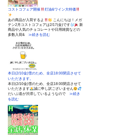
コストコフェア開催
灯油&ワイン大特価
あの商品が入荷するよ
こんにちは！メガ
テン2月コストコフェアは2/17(金)です
新
商品や人気のチョコレートや日用雑貨などの
多数入荷&
≫続きを読む
本日(2/10金)雪のため、全店18:00閉店させて
いただきます。
本日(2/10金)雪のため、全店18:00閉店させて
いただきます
誠に申し訳ございません
だいぶ道が渋滞しているようなので
≫続き
を読む