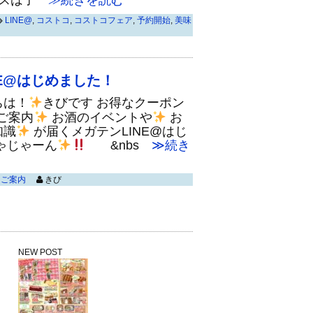
スは子
≫続きを読む
LINE@
,
コストコ
,
コストコフェア
,
予約開始
,
美味
NE@はじめました！
ちは！
きびです お得なクーポン
ご案内
お酒のイベントや
お
知識
が届くメガテンLINE@はじ
ゃじゃーん
&nbs
≫続き
,
ご案内
きび
NEW POST