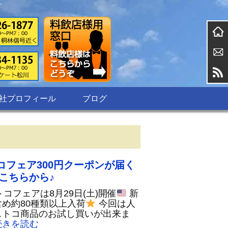
す
社プロフィール
ブログ
コフェア300円クーポンが届く
はこちらから♪
コフェアは8月29日(土)開催
新
め約80種類以上入荷
今回は人
ストコ商品のお試し買いが出来ま
きを読む