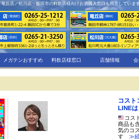
／竜丘店／松川店・飯田市の料飲店様向けお酒購入窓口も用意していま
メガテンおすすめ
料飲店様窓口
店舗情報
会
コスト
LINE
コスト
商品も含
気のコ
す
≫続