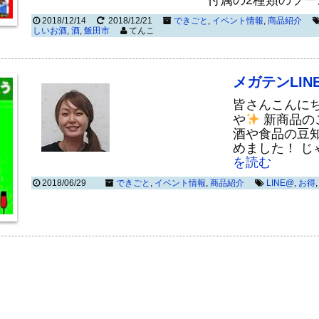
付属の2種類のソー
2018/12/14
2018/12/21
できごと
,
イベント情報
,
商品紹介
しいお酒
,
酒
,
飯田市
てんこ
メガテンLI
皆さんこんに
や
新商品の
酒や食品の豆
めました！ じ
を読む
2018/06/29
できごと
,
イベント情報
,
商品紹介
LINE@
,
お得