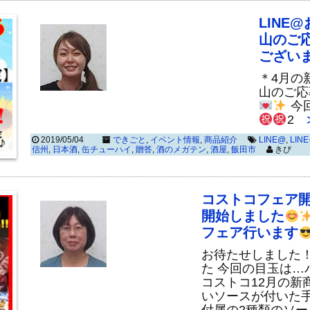
LINE
山のご
ござい
＊4月の
山のご応
今
2
≫
2019/05/04
できごと
,
イベント情報
,
商品紹介
LINE@
,
LI
信州
,
日本酒
,
缶チューハイ
,
贈答
,
酒のメガテン
,
酒屋
,
飯田市
きび
コストコフェア
開始しました
フェア行います
お待たせしました
た 今回の目玉は
コストコ12月の新
いソースが付いた