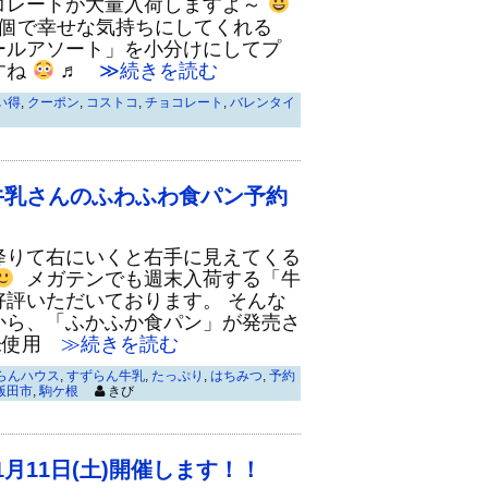
コレートが大量入荷しますよ～
1個で幸せな気持ちにしてくれる
ールアソート」を小分けにしてプ
すね
♬
≫続きを読む
い得
,
クーポン
,
コストコ
,
チョコレート
,
バレンタイ
牛乳さんのふわふわ食パン予約
降りて右にいくと右手に見えてくる
メガテンでも週末入荷する「牛
好評いただいております。 そんな
から、「ふかふか食パン」が発売さ
未使用
≫続きを読む
らんハウス
,
すずらん牛乳
,
たっぷり
,
はちみつ
,
予約
飯田市
,
駒ケ根
きび
月11日(土)開催します！！