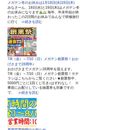
メガテン冬のお休みは1月18日(水)19日(木)
みなさーん、18日(水)と19日(木)はメガテン冬
のお休みになります
毎年、年末年始が終
わったこの2日間のお休みでみんなで研修旅行
に行く
≫続きを読む
7/8（金）～7/10（日）メガテン創業祭！おか
げさまで28周年♪
おかげさまでメガテン28周年を迎えます。
7/8（金）～7/10（日）メガテン創業祭！※チ
ラシはこちらからご覧ください ★創業祭中、
5000円ごとに1回くじ引き♪はずれなし！ ※
事前にお配りしている抽選券も対象ですの
で、
≫続きを読む
夏期営業時間のお知らせ