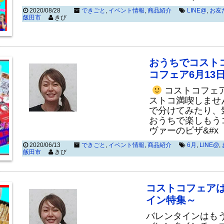
2020/08/28
できごと
,
イベント情報
,
商品紹介
LINE@
,
お友
飯田市
きび
おうちでコストコ
コフェア6月13日(
コストコフェア
ストコ満喫しませ
で分けてみたり、
おうちで楽しもう
ヴァーのピザ&#x
2020/06/13
できごと
,
イベント情報
,
商品紹介
6月
,
LINE@
,
飯田市
きび
コストコフェアは
イン特集～
バレンタインはも