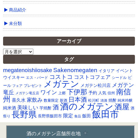
商品紹介
未分類
アーカイブ
ア
ー
タグ
カ
Sakenomegaten
megatenoishiiosake
イ
イベント
イタリア
ブ
コストコ
コストコフェア
ウイスキー
ビ
シードル
エス・バード
メガテン
メガテン
メガテン松川店
ール
プレゼント
フェア
南信
下伊那
竜丘
ワイン
予約
人気
メガテン竜丘店
上郷
信州
州
日本酒
家飲み
喜久水
焼酎
純米吟醸
数量限定
新酒
松川町
清酒
酒のメガテン
酒屋
酒
美味しい
純米酒
芋焼酎
酒
飯田市
長野県
限定
長野県飯田市
飯田
祭り
食品