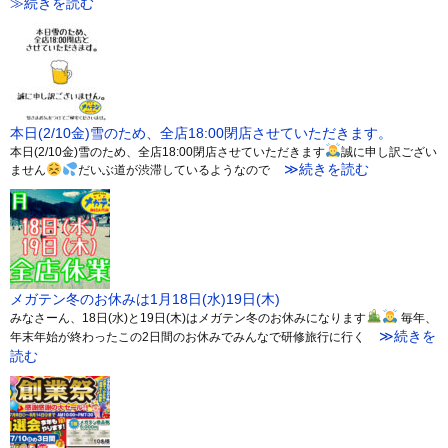
≫続きを読む
本日(2/10金)雪のため、全店18:00閉店させていただきます。
本日(2/10金)雪のため、全店18:00閉店させていただきます
誠に申し訳ござい
≫続きを読む
ません
だいぶ道が渋滞しているようなので
メガテン冬のお休みは1月18日(水)19日(木)
みなさーん、18日(水)と19日(木)はメガテン冬のお休みになります
毎年、
≫続きを
年末年始が終わったこの2日間のお休みでみんなで研修旅行に行く
読む