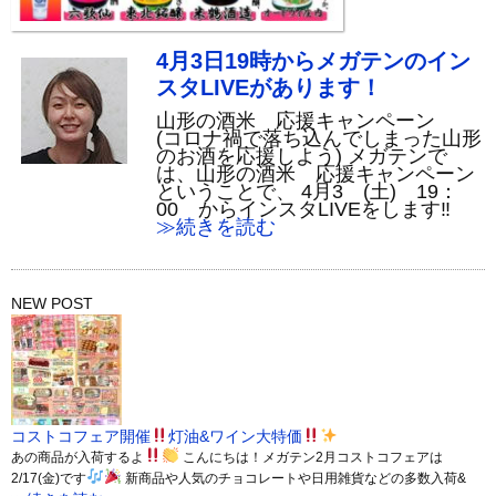
4月3日19時からメガテンのイン
スタLIVEがあります！
山形の酒米 応援キャンペーン
(コロナ禍で落ち込んでしまった山形
のお酒を応援しよう) メガテンで
は、山形の酒米 応援キャンペーン
ということで、 4月3 (土) 19：
00 からインスタLIVEをします‼
≫続きを読む
NEW POST
コストコフェア開催
灯油&ワイン大特価
あの商品が入荷するよ
こんにちは！メガテン2月コストコフェアは
2/17(金)です
新商品や人気のチョコレートや日用雑貨などの多数入荷&