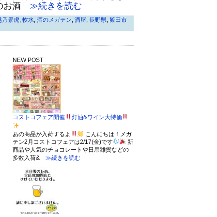
のお酒
≫続きを読む
越乃景虎
,
軟水
,
酒のメガテン
,
酒屋
,
長野県
,
飯田市
NEW POST
コストコフェア開催
灯油&ワイン大特価
あの商品が入荷するよ
こんにちは！メガ
テン2月コストコフェアは2/17(金)です
新
商品や人気のチョコレートや日用雑貨などの
多数入荷&
≫続きを読む