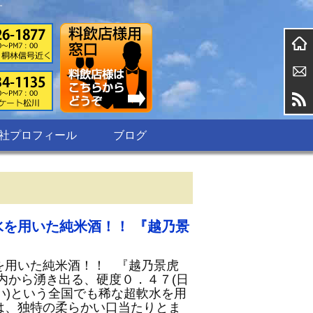
す
社プロフィール
ブログ
水を用いた純米酒！！ 『越乃景
を用いた純米酒！！ 『越乃景虎
内から湧き出る、硬度０．４７(日
い)という全国でも稀な超軟水を用
は、独特の柔らかい口当たりとま