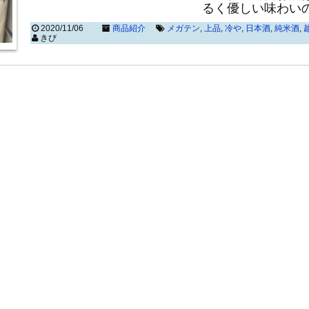
るく優しい味わい
2020/11/06
商品紹介
メガテン
,
上品
,
冷や
,
日本酒
,
純米酒
,
きび