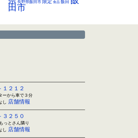
県
限定
長野県飯田市
飯田
食品
田市
－１２１２
ンターから車で３分
店舗情報
日なし
－３２５０
ともっとさん隣り
店舗情報
日なし