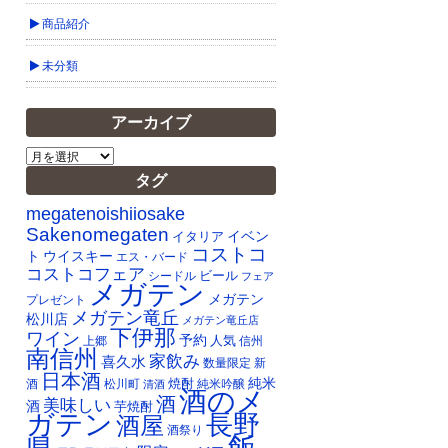
商品紹介
未分類
アーカイブ
ア
ー
タグ
カ
イ
megatenoishiiosake
ブ
Sakenomegaten
イベン
イタリア
コストコ
ト
ウイスキー
エス・バード
コストコフェア
ビール
シードル
フェア
メガテン
メガテン
プレゼント
メガテン竜丘
松川店
メガテン竜丘店
下伊那
ワイン
予約
人気
上郷
信州
南信州
家飲み
喜久水
数量限定
新
日本酒
純米
焼酎
純米吟醸
酒
松川町
清酒
酒のメ
酒
美味しい
酒
芋焼酎
ガテン
長野
酒屋
酒祭り
飯