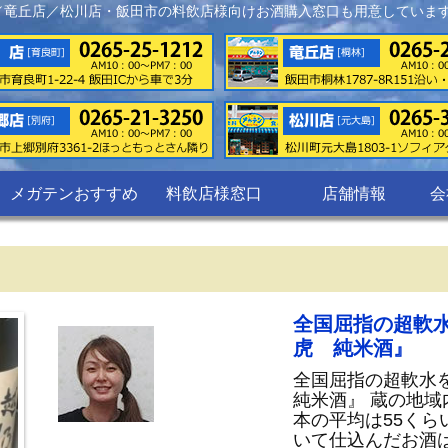
／竜丘店／松川店・飯田市の料飲店様向けお酒購入窓口も用意していま
メガテンおすすめ
料飲店様窓口
店舗情報
会
全国屈指の超軟
虎 純米酒』
全国屈指の超軟水
純米酒』 蔵の地域
本の平均は55くら
いて仕込んだお酒