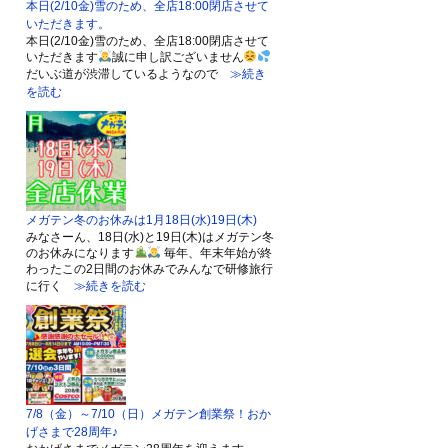
本日(2/10金)雪のため、全店18:00閉店させて
いただきます。
本日(2/10金)雪のため、全店18:00閉店させて
いただきます
誠に申し訳ございません
だいぶ道が渋滞しているようなので
≫続き
を読む
メガテン冬のお休みは1月18日(水)19日(木)
みなさーん、18日(水)と19日(木)はメガテン冬
のお休みになります
毎年、年末年始が終
わったこの2日間のお休みでみんなで研修旅行
に行く
≫続きを読む
7/8（金）～7/10（日）メガテン創業祭！おか
げさまで28周年♪