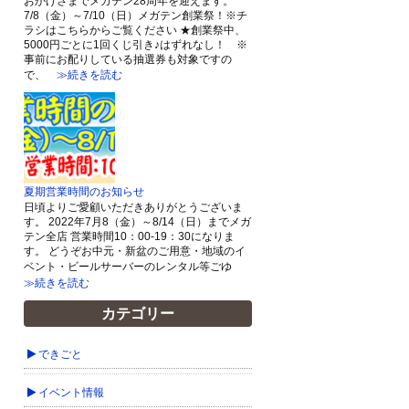
おかげさまでメガテン28周年を迎えます。
7/8（金）～7/10（日）メガテン創業祭！※チ
ラシはこちらからご覧ください ★創業祭中、
5000円ごとに1回くじ引き♪はずれなし！ ※
事前にお配りしている抽選券も対象ですの
で、
≫続きを読む
夏期営業時間のお知らせ
日頃よりご愛顧いただきありがとうございま
す。 2022年7月8（金）～8/14（日）までメガ
テン全店 営業時間10：00-19：30になりま
す。 どうぞお中元・新盆のご用意・地域のイ
ベント・ビールサーバーのレンタル等ごゆ
≫続きを読む
カテゴリー
できごと
イベント情報