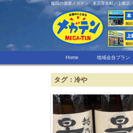
飯田の酒屋メガテン 本店育良町／上郷店
Home
地域会合プラン
タグ：冷や