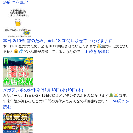
≫続きを読む
本日(2/10金)雪のため、全店18:00閉店させていただきます。
本日(2/10金)雪のため、全店18:00閉店させていただきます
誠に申し訳ござい
≫続きを読む
ません
だいぶ道が渋滞しているようなので
メガテン冬のお休みは1月18日(水)19日(木)
みなさーん、18日(水)と19日(木)はメガテン冬のお休みになります
毎年、
≫続きを
年末年始が終わったこの2日間のお休みでみんなで研修旅行に行く
読む