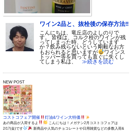
ワイン2品と、抜栓後の保存方法‼
こんにちは、竜丘店のよしのりで
す。 皆様は、コルク栓のワインが残
ってしまった時、どうしています
か？飲み残らないという剛毅なお方
もおられると思いますが
ワインス
トッパー等を買っても直ぐに失くし
てしまう私は、
≫続きを読む
NEW POST
コストコフェア開催
灯油&ワイン大特価
あの商品が入荷するよ
こんにちは！メガテン2月コストコフェアは
2/17(金)です
新商品や人気のチョコレートや日用雑貨などの多数入荷&