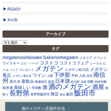
商品紹介
未分類
アーカイブ
ア
ー
タグ
カ
Sakenomegaten
megatenoishiiosake
イ
イベント
イタリア
ブ
コストコ
コストコフェア
ウイスキー
ビ
シードル
エス・バード
メガテン
メガテン
メガテン松川店
ール
プレゼント
フェア
南信
下伊那
竜丘
ワイン
予約
人気
メガテン竜丘店
上郷
信州
州
日本酒
家飲み
喜久水
焼酎
純米吟醸
数量限定
新酒
松川町
清酒
酒のメガテン
酒屋
酒
美味しい
純米酒
芋焼酎
酒
飯田市
長野県
限定
長野県飯田市
飯田
祭り
食品