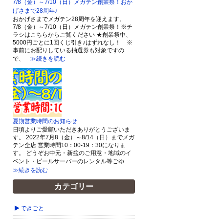
7/8（金）～7/10（日）メガテン創業祭！おか
げさまで28周年♪
おかげさまでメガテン28周年を迎えます。
7/8（金）～7/10（日）メガテン創業祭！※チ
ラシはこちらからご覧ください ★創業祭中、
5000円ごとに1回くじ引き♪はずれなし！ ※
事前にお配りしている抽選券も対象ですの
で、
≫続きを読む
夏期営業時間のお知らせ
日頃よりご愛顧いただきありがとうございま
す。 2022年7月8（金）～8/14（日）までメガ
テン全店 営業時間10：00-19：30になりま
す。 どうぞお中元・新盆のご用意・地域のイ
ベント・ビールサーバーのレンタル等ごゆ
≫続きを読む
カテゴリー
できごと