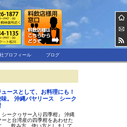
す
社プロフィール
ブログ
ジュースとして、お料理にも！
味。 沖縄バヤリース シーク
柑
 シークヮサー入り四季柑』 沖縄
サーと台湾産の四季柑をあわせた
す。 飲み方、使い方としまして