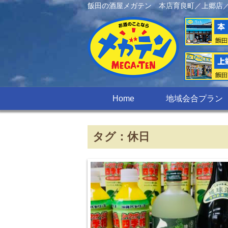
飯田の酒屋メガテン 本店育良町／上郷店
Home
地域会合プラン
タグ：休日