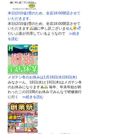
本日(2/10金)雪のため、全店18:00閉店させて
いただきます。
本日(2/10金)雪のため、全店18:00閉店させて
いただきます
誠に申し訳ございません
だいぶ道が渋滞しているようなので
≫続き
を読む
メガテン冬のお休みは1月18日(水)19日(木)
みなさーん、18日(水)と19日(木)はメガテン冬
のお休みになります
毎年、年末年始が終
わったこの2日間のお休みでみんなで研修旅行
に行く
≫続きを読む