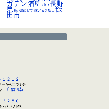
ガテン
長野
酒屋
酒祭り
飯
県
限定
長野県飯田市
飯田
食品
田市
－１２１２
ンターから車で３分
店舗情報
日なし
－３２５０
ともっとさん隣り