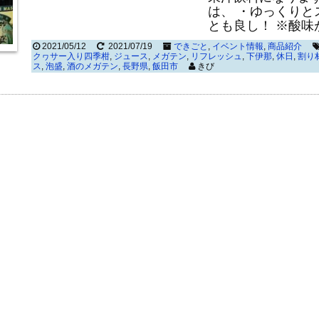
は、 ・ゆっくり
とも良し！ ※酸味
2021/05/12
2021/07/19
できごと
,
イベント情報
,
商品紹介
クヮサー入り四季柑
,
ジュース
,
メガテン
,
リフレッシュ
,
下伊那
,
休日
,
割り
ス
,
泡盛
,
酒のメガテン
,
長野県
,
飯田市
きび