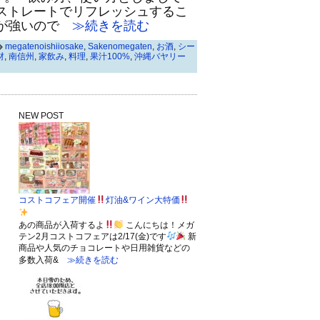
とストレートでリフレッシュするこ
が強いので
≫続きを読む
megatenoishiiosake
,
Sakenomegaten
,
お酒
,
シー
材
,
南信州
,
家飲み
,
料理
,
果汁100%
,
沖縄バヤリー
NEW POST
コストコフェア開催
灯油&ワイン大特価
あの商品が入荷するよ
こんにちは！メガ
テン2月コストコフェアは2/17(金)です
新
商品や人気のチョコレートや日用雑貨などの
多数入荷&
≫続きを読む