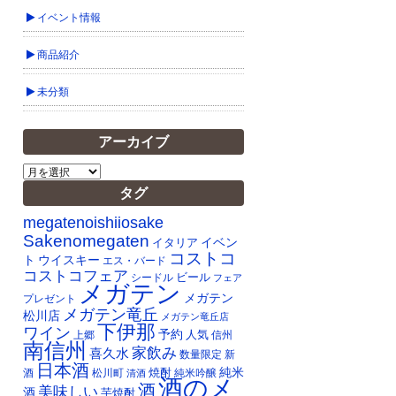
イベント情報
商品紹介
未分類
アーカイブ
ア
ー
タグ
カ
イ
megatenoishiiosake
ブ
Sakenomegaten
イベン
イタリア
コストコ
ト
ウイスキー
エス・バード
コストコフェア
ビール
シードル
フェア
メガテン
メガテン
プレゼント
メガテン竜丘
松川店
メガテン竜丘店
下伊那
ワイン
予約
人気
上郷
信州
南信州
家飲み
喜久水
数量限定
新
日本酒
純米
焼酎
純米吟醸
酒
松川町
清酒
酒のメ
酒
美味しい
酒
芋焼酎