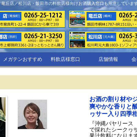
／竜丘店／松川店・飯田市の料飲店様向けお酒購入窓口も用意していま
メガテンおすすめ
料飲店様窓口
店舗情報
会
お酒の割り材や
爽やかな香りと酸
ヮサー入り四季
『沖縄バヤリース
で採れたシークヮ
果汁飲料になりま