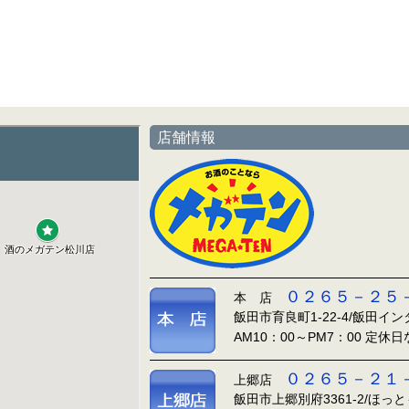
店舗情報
０２６５－２５
本 店
飯田市育良町1-22-4/飯田イ
AM10：00～PM7：00 定休
０２６５－２１
上郷店
飯田市上郷別府3361-2/ほっ