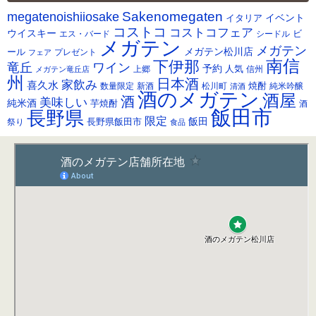
カ
Sakenomegaten
megatenoishiiosake
イ
イベント
イタリア
ブ
コストコ
コストコフェア
ウイスキー
ビ
シードル
エス・バード
メガテン
メガテン
メガテン松川店
ール
プレゼント
フェア
南信
下伊那
竜丘
ワイン
予約
人気
メガテン竜丘店
上郷
信州
州
日本酒
家飲み
喜久水
焼酎
純米吟醸
数量限定
新酒
松川町
清酒
酒のメガテン
酒屋
酒
美味しい
純米酒
芋焼酎
酒
飯田市
長野県
限定
長野県飯田市
飯田
祭り
食品