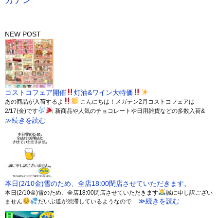
ガテン
NEW POST
コストコフェア開催
灯油&ワイン大特価
あの商品が入荷するよ
こんにちは！メガテン2月コストコフェアは
2/17(金)です
新商品や人気のチョコレートや日用雑貨などの多数入荷&
≫続きを読む
本日(2/10金)雪のため、全店18:00閉店させていただきます。
本日(2/10金)雪のため、全店18:00閉店させていただきます
誠に申し訳ござい
≫続きを読む
ません
だいぶ道が渋滞しているようなので