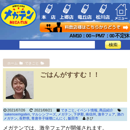
AM10：00～PM7：00 不定休
ホーム
できごと
ごはんがすすむ！！
2021/07/26
2021/08/21
できごと
,
イベント情報
,
商品紹介
sakenoemgaten
,
マルシンフーズ
,
メガテン
,
下伊那
,
南信州
,
激辛フェア
,
酒の
メガテン
,
長野県
,
青唐辛子味噌にんにく
,
飯田市
きび
メガテンでは、激辛フェアが開催されます。