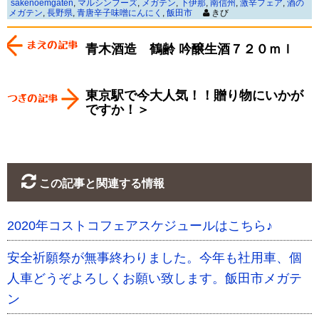
sakenoemgaten
,
マルシンフーズ
,
メガテン
,
下伊那
,
南信州
,
激辛フェア
,
酒の
メガテン
,
長野県
,
青唐辛子味噌にんにく
,
飯田市
きび
青木酒造 鶴齢 吟醸生酒７２０ｍｌ
東京駅で今大人気！！贈り物にいかが
ですか！＞
この記事と関連する情報
2020年コストコフェアスケジュールはこちら♪
安全祈願祭が無事終わりました。今年も社用車、個
人車どうぞよろしくお願い致します。飯田市メガテ
ン