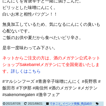
にんにくを青唐辛子と一緒に漬けこんだ。
ピリッとした味噌にんにく。
白いお米と相性バツグン！！
無臭加工しているため、気になるにんにくの臭いも
心配ないです。
ご飯のお供や夏だから食べたいピリ辛さ。
是非一度味わってみ下さい。
ネットからご注文の方は、酒のメガテン公式ネット
ショップSakebarrelメガテンにて全国発送いたしま
す。
詳しくはこちら
#マルシンフーズ #青唐辛子味噌にんにく #長野県 #
飯田市 #下伊那 #南信州 #酒のメガテン #メガテン
#sakenomegaten #激辛フェア
2021/07/26
2021/08/21
できごと
,
イベント情報
,
商品紹介