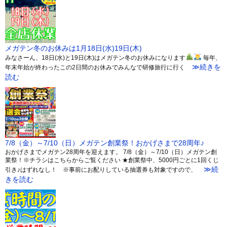
メガテン冬のお休みは1月18日(水)19日(木)
みなさーん、18日(水)と19日(木)はメガテン冬のお休みになります
毎年、
≫続きを
年末年始が終わったこの2日間のお休みでみんなで研修旅行に行く
読む
7/8（金）～7/10（日）メガテン創業祭！おかげさまで28周年♪
おかげさまでメガテン28周年を迎えます。 7/8（金）～7/10（日）メガテン創
業祭！※チラシはこちらからご覧ください ★創業祭中、5000円ごとに1回くじ
≫続
引き♪はずれなし！ ※事前にお配りしている抽選券も対象ですので、
きを読む