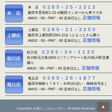
０２６５－２５－１２１２
本 店
飯田市育良町1-22-4/飯田インターから車で３分
店舗情報
AM10：00～PM7：00 定休日なし
０２６５－２１－３２５０
上郷店
飯田市上郷別府3361-2/ほっともっとさん隣り
店舗情報
AM10：00～PM7：00 定休日なし
０２６５－３４－１１３５
松川店
松川町元大島1803-1ソフィアケート松川/松川町交番
隣り
店舗情報
AM10：00～PM7：00 定休日なし
０２６５－２６－１８７７
竜丘店
飯田市桐林１７８７－８/R151沿い・桐林信号近く
店舗情報
AM10：00～PM7：00 定休日なし
▲
Copyright© お酒のことならメガテン All Rights Reserved.