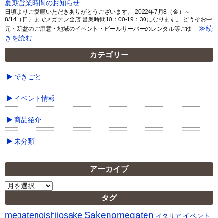
夏期営業時間のお知らせ
日頃よりご愛顧いただきありがとうございます。 2022年7月8（金）～
8/14（日）までメガテン全店 営業時間10：00-19：30になります。 どうぞお中
≫続
元・新盆のご用意・地域のイベント・ビールサーバーのレンタル等ごゆ
きを読む
カテゴリー
できごと
イベント情報
商品紹介
未分類
アーカイブ
ア
ー
タグ
カ
Sakenomegaten
megatenoishiiosake
イ
イベント
イタリア