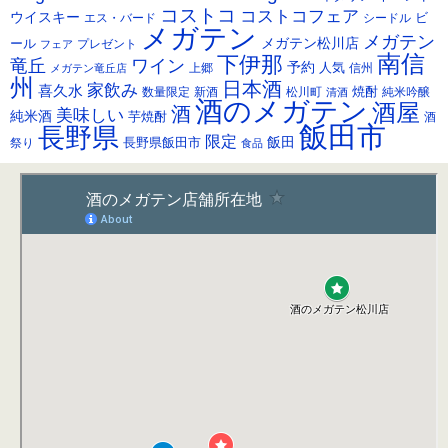
ブ
コストコ
コストコフェア
ウイスキー
ビ
シードル
エス・バード
メガテン
メガテン
メガテン松川店
ール
プレゼント
フェア
南信
下伊那
竜丘
ワイン
予約
人気
メガテン竜丘店
上郷
信州
州
日本酒
家飲み
喜久水
焼酎
純米吟醸
数量限定
新酒
松川町
清酒
酒のメガテン
酒屋
酒
美味しい
純米酒
芋焼酎
酒
飯田市
長野県
限定
長野県飯田市
飯田
祭り
食品