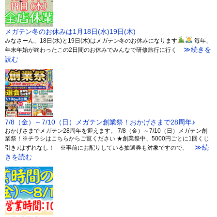
メガテン冬のお休みは1月18日(水)19日(木)
みなさーん、18日(水)と19日(木)はメガテン冬のお休みになります
毎年、
≫続きを
年末年始が終わったこの2日間のお休みでみんなで研修旅行に行く
読む
7/8（金）～7/10（日）メガテン創業祭！おかげさまで28周年♪
おかげさまでメガテン28周年を迎えます。 7/8（金）～7/10（日）メガテン創
業祭！※チラシはこちらからご覧ください ★創業祭中、5000円ごとに1回くじ
≫続
引き♪はずれなし！ ※事前にお配りしている抽選券も対象ですので、
きを読む