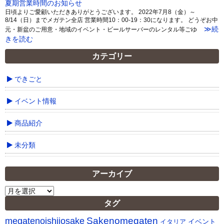
夏期営業時間のお知らせ
日頃よりご愛顧いただきありがとうございます。 2022年7月8（金）～
8/14（日）までメガテン全店 営業時間10：00-19：30になります。 どうぞお中
≫続
元・新盆のご用意・地域のイベント・ビールサーバーのレンタル等ごゆ
きを読む
カテゴリー
できごと
イベント情報
商品紹介
未分類
アーカイブ
ア
ー
タグ
カ
Sakenomegaten
megatenoishiiosake
イ
イベント
イタリア