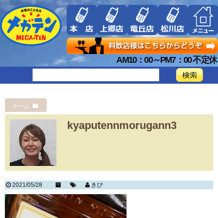
AM10：00～PM7：00 不定休
ホーム
kyaputennmorugann3
2021/05/28
きび