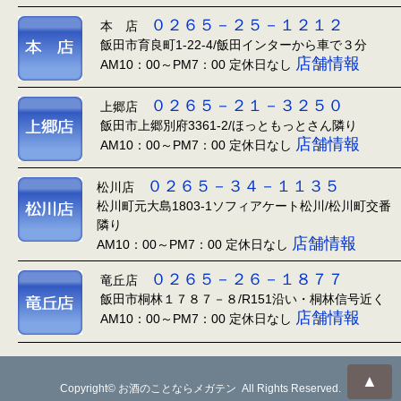
０２６５－２５－１２１２
本 店
飯田市育良町1-22-4/飯田インターから車で３分
店舗情報
AM10：00～PM7：00 定休日なし
０２６５－２１－３２５０
上郷店
飯田市上郷別府3361-2/ほっともっとさん隣り
店舗情報
AM10：00～PM7：00 定休日なし
０２６５－３４－１１３５
松川店
松川町元大島1803-1ソフィアケート松川/松川町交番
隣り
店舗情報
AM10：00～PM7：00 定休日なし
０２６５－２６－１８７７
竜丘店
飯田市桐林１７８７－８/R151沿い・桐林信号近く
店舗情報
AM10：00～PM7：00 定休日なし
▲
Copyright© お酒のことならメガテン All Rights Reserved.