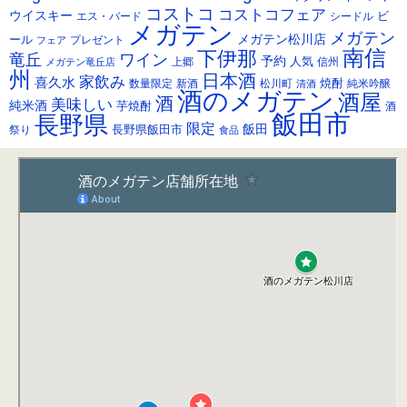
ブ
コストコ
コストコフェア
ウイスキー
ビ
シードル
エス・バード
メガテン
メガテン
メガテン松川店
ール
プレゼント
フェア
南信
下伊那
竜丘
ワイン
予約
人気
メガテン竜丘店
上郷
信州
州
日本酒
家飲み
喜久水
焼酎
純米吟醸
数量限定
新酒
松川町
清酒
酒のメガテン
酒屋
酒
美味しい
純米酒
芋焼酎
酒
飯田市
長野県
限定
長野県飯田市
飯田
祭り
食品