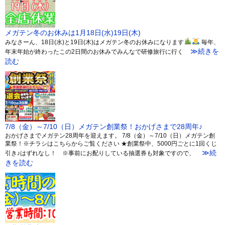
メガテン冬のお休みは1月18日(水)19日(木)
みなさーん、18日(水)と19日(木)はメガテン冬のお休みになります
毎年、
≫続きを
年末年始が終わったこの2日間のお休みでみんなで研修旅行に行く
読む
7/8（金）～7/10（日）メガテン創業祭！おかげさまで28周年♪
おかげさまでメガテン28周年を迎えます。 7/8（金）～7/10（日）メガテン創
業祭！※チラシはこちらからご覧ください ★創業祭中、5000円ごとに1回くじ
≫続
引き♪はずれなし！ ※事前にお配りしている抽選券も対象ですので、
きを読む