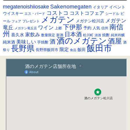
カ
Sakenomegaten
megatenoishiiosake
イ
イベント
イタリア
ブ
コストコ
コストコフェア
ウイスキー
ビ
シードル
エス・バード
メガテン
メガテン
メガテン松川店
ール
プレゼント
フェア
南信
下伊那
竜丘
ワイン
予約
人気
メガテン竜丘店
上郷
信州
州
日本酒
家飲み
喜久水
焼酎
純米吟醸
数量限定
新酒
松川町
清酒
酒のメガテン
酒屋
酒
美味しい
純米酒
芋焼酎
酒
飯田市
長野県
限定
長野県飯田市
飯田
祭り
食品