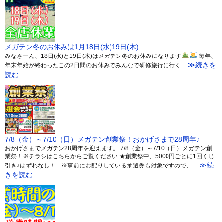
メガテン冬のお休みは1月18日(水)19日(木)
みなさーん、18日(水)と19日(木)はメガテン冬のお休みになります
毎年、
≫続きを
年末年始が終わったこの2日間のお休みでみんなで研修旅行に行く
読む
7/8（金）～7/10（日）メガテン創業祭！おかげさまで28周年♪
おかげさまでメガテン28周年を迎えます。 7/8（金）～7/10（日）メガテン創
業祭！※チラシはこちらからご覧ください ★創業祭中、5000円ごとに1回くじ
≫続
引き♪はずれなし！ ※事前にお配りしている抽選券も対象ですので、
きを読む