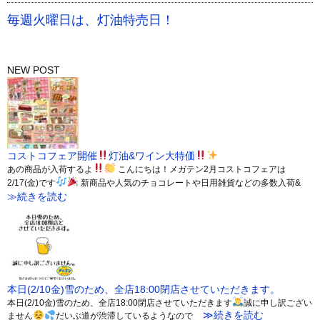
毎週火曜日は、灯油特売日！
NEW POST
コストコフェア開催
灯油&ワイン大特価
あの商品が入荷するよ
こんにちは！メガテン2月コストコフェアは
2/17(金)です
新商品や人気のチョコレートや日用雑貨などの多数入荷&
≫続きを読む
本日(2/10金)雪のため、全店18:00閉店させていただきます。
本日(2/10金)雪のため、全店18:00閉店させていただきます
誠に申し訳ござい
≫続きを読む
ません
だいぶ道が渋滞しているようなので