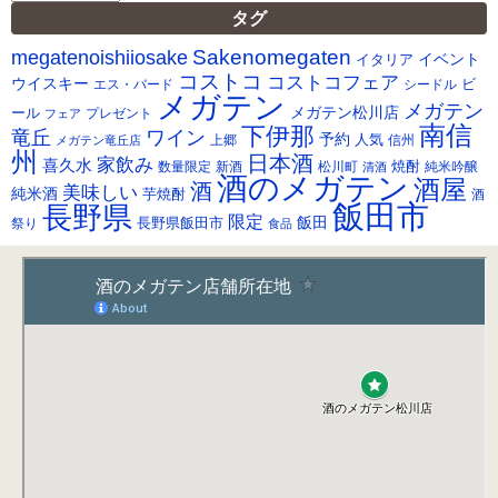
ー
タグ
カ
Sakenomegaten
megatenoishiiosake
イ
イベント
イタリア
ブ
コストコ
コストコフェア
ウイスキー
ビ
シードル
エス・バード
メガテン
メガテン
メガテン松川店
ール
プレゼント
フェア
南信
下伊那
竜丘
ワイン
予約
人気
メガテン竜丘店
上郷
信州
州
日本酒
家飲み
喜久水
焼酎
純米吟醸
数量限定
新酒
松川町
清酒
酒のメガテン
酒屋
酒
美味しい
純米酒
芋焼酎
酒
飯田市
長野県
限定
長野県飯田市
飯田
祭り
食品