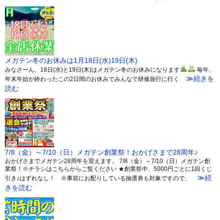
メガテン冬のお休みは1月18日(水)19日(木)
みなさーん、18日(水)と19日(木)はメガテン冬のお休みになります
毎年、
≫続きを
年末年始が終わったこの2日間のお休みでみんなで研修旅行に行く
読む
7/8（金）～7/10（日）メガテン創業祭！おかげさまで28周年♪
おかげさまでメガテン28周年を迎えます。 7/8（金）～7/10（日）メガテン創
業祭！※チラシはこちらからご覧ください ★創業祭中、5000円ごとに1回くじ
≫続
引き♪はずれなし！ ※事前にお配りしている抽選券も対象ですので、
きを読む