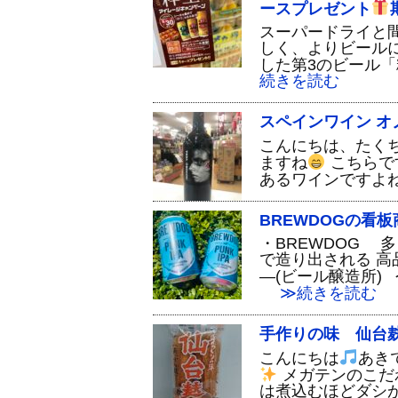
ースプレゼント
スーパードライと
しく、よりビール
した第3のビール「
続きを読む
スペインワイン オ
こんにちは、たく
ますね
こちらで
あるワインですよ
BREWDOGの看板
・BREWDOG 
で造り出される 
―(ビール醸造所) 
≫続きを読む
手作りの味 仙台
こんにちは
あき
メガテンのこだ
は煮込むほどダシ