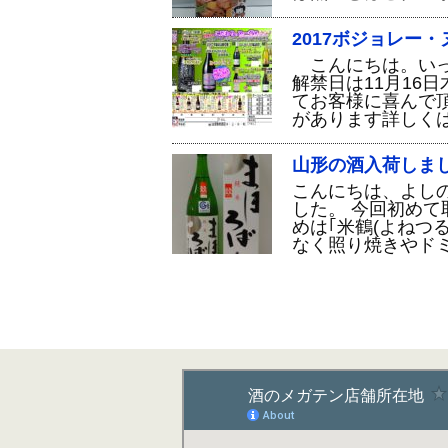
2017ボジョレー
こんにちは。いっ
解禁日は11月16
てお客様に喜んで
があります詳しく
山形の酒入荷しま
こんにちは、よし
した。 今回初め
めは｢米鶴(よねつ
なく照り焼きやド