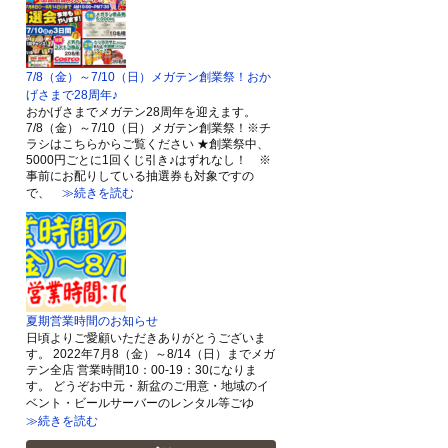
7/8（金）～7/10（日）メガテン創業祭！おか
げさまで28周年♪
おかげさまでメガテン28周年を迎えます。
7/8（金）～7/10（日）メガテン創業祭！※チ
ラシはこちらからご覧ください ★創業祭中、
5000円ごとに1回くじ引き♪はずれなし！ ※
事前にお配りしている抽選券も対象ですの
で、
≫続きを読む
夏期営業時間のお知らせ
日頃よりご愛顧いただきありがとうございま
す。 2022年7月8（金）～8/14（日）までメガ
テン全店 営業時間10：00-19：30になりま
す。 どうぞお中元・新盆のご用意・地域のイ
ベント・ビールサーバーのレンタル等ごゆ
≫続きを読む