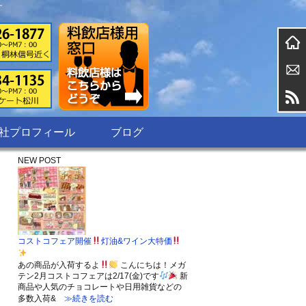
す
社プロフィール
ブログ
NEW POST
コストコフェア開催
灯油&ワイン大特価
あの商品が入荷するよ
こんにちは！メガ
テン2月コストコフェアは2/17(金)です
新
商品や人気のチョコレートや日用雑貨などの
多数入荷&
≫続きを読む