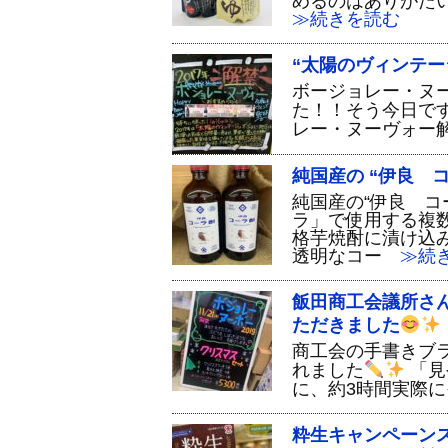
めるのはありがた
≫続きを読む
“太陽のヴィンテー
ボージョレー・ヌーヴ
た！！そう今日です
レー・ヌーヴォー
純国産の “伊良 
純国産の“伊良 コ
ラ」で使用する複
格芋焼酎に漬け込
透明なコー
≫続き
飯田商工会議所さ
ただきました
商工会の手書きブ
れました
「見
に、約3時間実際に
粋生キャンペーンス