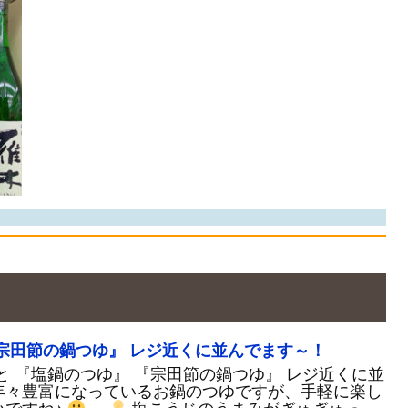
宗田節の鍋つゆ』 レジ近くに並んでます～！
と 『塩鍋のつゆ』 『宗田節の鍋つゆ』 レジ近くに並
々豊富になっているお鍋のつゆですが、手軽に楽し