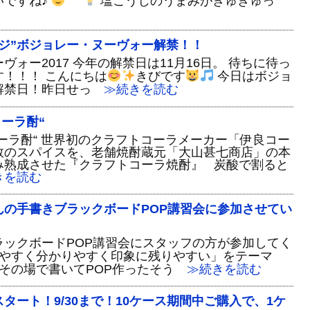
いですね♪
塩こうじのうまみがぎゅぎゅっ
ジ”ボジョレー・ヌーヴォー解禁！！
ォー2017 今年の解禁日は11月16日。 待ちに待っ
！！！ こんにちは
きびです
今日はボジョ
解禁日！昨日せっ
≫続きを読む
コーラ酎“
ーラ酎“ 世界初のクラフトコーラメーカー「伊良コー
数のスパイスを、老舗焼酎蔵元「大山甚七商店」の本
み熟成させた『クラフトコーラ焼酎』 炭酸で割ると
を読む
んの手書きブラックボードPOP講習会に参加させてい
ラックボードPOP講習会にスタッフの方が参加してく
やすく分かりやすく印象に残りやすい」をテーマ
その場で書いてPOP作ったそう
≫続きを読む
タート！9/30まで！10ケース期間中ご購入で、1ケ