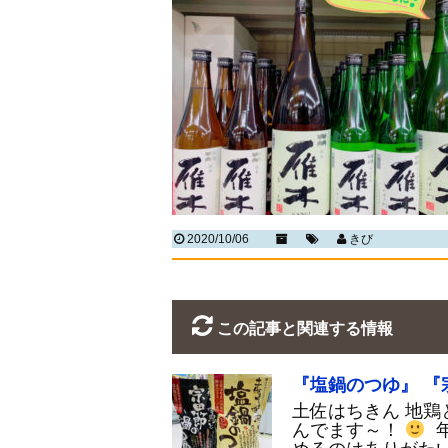
2020/10/06
きび
この記事と関連する情報
『塩鍋のつゆ』 『
土佐はちきん 地鶏
んでます～！
年