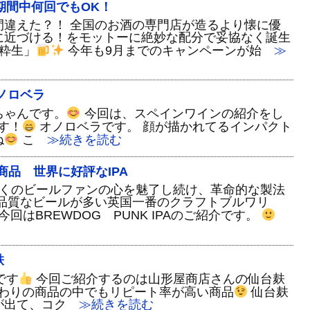
期間中何回でもOK！
間違えた？！ 全国のお酒の専門店が造るより懐に優
に近づける！をモットーに絶妙な配分で妥協なく誕生
粋生」
今年も9月までのキャンペーンが始
≫
ノロベラ
ちゃんです。
今回は、スペインワインの紹介をし
す！
オノロベラです。 顔が描かれてるインパクト
ね
こ
≫続きを読む
商品 世界に好評なIPA
多くのビールファンの心を魅了し続け、革命的な製法
高品質なビールが多い英国一番のクラフトブルワリ
今回はBREWDOG PUNK IPAのご紹介です。
麸
です
今回ご紹介するのは山形屋商店さんの仙台麸
わりの商品の中でもリピート率が高い商品
仙台麸
が出て、コク
≫続きを読む