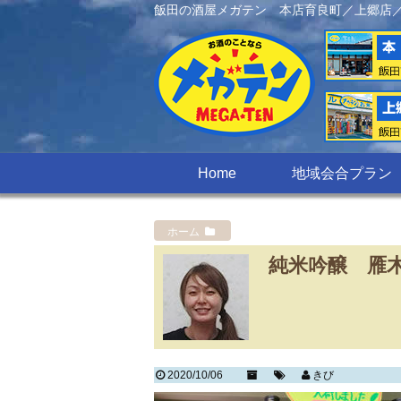
飯田の酒屋メガテン 本店育良町／上郷店
Home
地域会合プラン
ホーム
純米吟醸 雁木
2020/10/06
きび