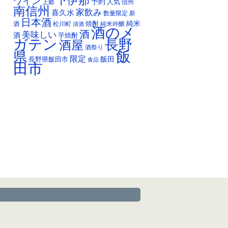
下伊那
ワイン
予約
人気
上郷
信州
南信州
家飲み
喜久水
数量限定
新
日本酒
純米
焼酎
純米吟醸
酒
松川町
清酒
酒のメ
酒
美味しい
酒
芋焼酎
ガテン
長野
酒屋
酒祭り
飯
県
限定
長野県飯田市
飯田
食品
田市