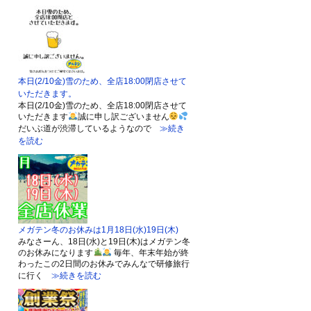
本日(2/10金)雪のため、全店18:00閉店させて
いただきます。
本日(2/10金)雪のため、全店18:00閉店させて
いただきます
誠に申し訳ございません
だいぶ道が渋滞しているようなので
≫続き
を読む
メガテン冬のお休みは1月18日(水)19日(木)
みなさーん、18日(水)と19日(木)はメガテン冬
のお休みになります
毎年、年末年始が終
わったこの2日間のお休みでみんなで研修旅行
に行く
≫続きを読む