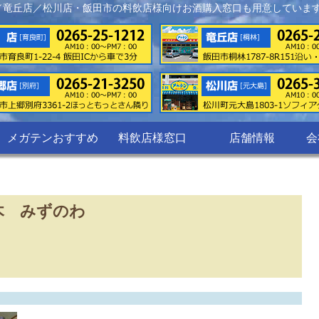
／竜丘店／松川店・飯田市の料飲店様向けお酒購入窓口も用意していま
メガテンおすすめ
料飲店様窓口
店舗情報
会
 みずのわ