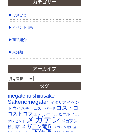
カテゴリー
できごと
イベント情報
商品紹介
未分類
アーカイブ
ア
ー
タグ
カ
イ
megatenoishiiosake
ブ
Sakenomegaten
イベン
イタリア
コストコ
ト
ウイスキー
エス・バード
コストコフェア
ビール
シードル
フェア
メガテン
メガテン
プレゼント
メガテン竜丘
松川店
メガテン竜丘店