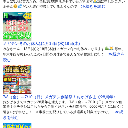
本日(2/10金)雪のため、全店18:00閉店させていただきます
誠に申し訳ござい
≫続きを読む
ません
だいぶ道が渋滞しているようなので
メガテン冬のお休みは1月18日(水)19日(木)
みなさーん、18日(水)と19日(木)はメガテン冬のお休みになります
毎年、
≫続きを
年末年始が終わったこの2日間のお休みでみんなで研修旅行に行く
読む
7/8（金）～7/10（日）メガテン創業祭！おかげさまで28周年♪
おかげさまでメガテン28周年を迎えます。 7/8（金）～7/10（日）メガテン創
業祭！※チラシはこちらからご覧ください ★創業祭中、5000円ごとに1回くじ
≫続
引き♪はずれなし！ ※事前にお配りしている抽選券も対象ですので、
きを読む