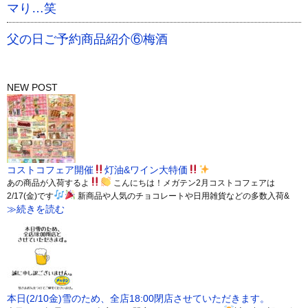
マり…笑
父の日ご予約商品紹介⑥梅酒
NEW POST
コストコフェア開催
灯油&ワイン大特価
あの商品が入荷するよ
こんにちは！メガテン2月コストコフェアは
2/17(金)です
新商品や人気のチョコレートや日用雑貨などの多数入荷&
≫続きを読む
本日(2/10金)雪のため、全店18:00閉店させていただきます。