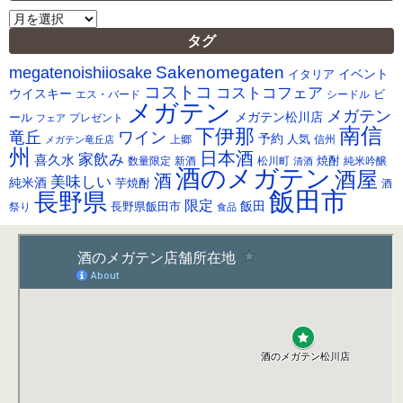
ア
ー
タグ
カ
Sakenomegaten
megatenoishiiosake
イ
イベント
イタリア
ブ
コストコ
コストコフェア
ウイスキー
ビ
シードル
エス・バード
メガテン
メガテン
メガテン松川店
ール
プレゼント
フェア
南信
下伊那
竜丘
ワイン
予約
人気
メガテン竜丘店
上郷
信州
州
日本酒
家飲み
喜久水
焼酎
純米吟醸
数量限定
新酒
松川町
清酒
酒のメガテン
酒屋
酒
美味しい
純米酒
芋焼酎
酒
飯田市
長野県
限定
長野県飯田市
飯田
祭り
食品