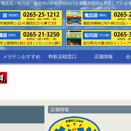
／竜丘店／松川店・飯田市の料飲店様向けお酒購入窓口も用意していま
メガテンおすすめ
料飲店様窓口
店舗情報
会
店舗情報