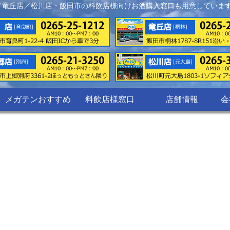
／竜丘店／松川店・飯田市の料飲店様向けお酒購入窓口も用意していま
メガテンおすすめ
料飲店様窓口
店舗情報
会