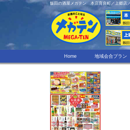
飯田の酒屋メガテン 本店育良町／上郷店
Home
地域会合プラン