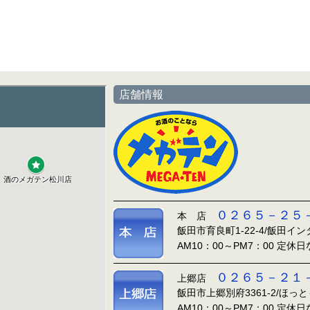
店舗情報
０２６５－２５
本 店
飯田市育良町1-22-4/飯田イ
AM10：00～PM7：00 定休
０２６５－２１
上郷店
飯田市上郷別府3361-2/ほっ
AM10：00～PM7：00 定休