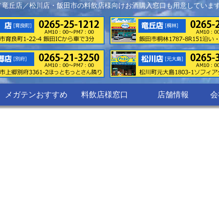
／竜丘店／松川店・飯田市の料飲店様向けお酒購入窓口も用意していま
メガテンおすすめ
料飲店様窓口
店舗情報
会