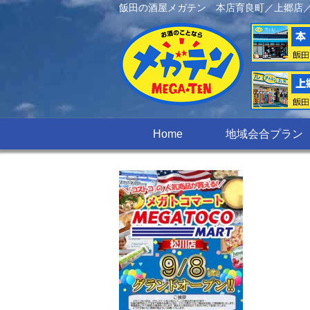
飯田の酒屋メガテン 本店育良町／上郷店
Home
地域会合プラン