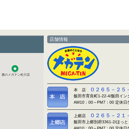
店舗情報
０２６５－２５
本 店
飯田市育良町1-22-4/飯田イ
AM10：00～PM7：00 定休
０２６５－２１
上郷店
飯田市上郷別府3361-2/ほっ
AM10：00～PM7：00 定休