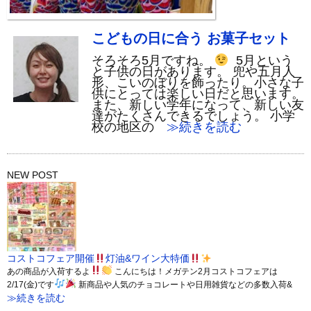
こどもの日に合う お菓子セット
そろそろ5月ですね。
5月という
と子供の日があります。 兜や五月人
形、こいのぼりを飾ったり。小さな子
供にとっては楽しい日だと思います。
また、新しい学年になって、新しい友
達がたくさんできるでしょう。 小学
校の地区の
≫続きを読む
NEW POST
コストコフェア開催
灯油&ワイン大特価
あの商品が入荷するよ
こんにちは！メガテン2月コストコフェアは
2/17(金)です
新商品や人気のチョコレートや日用雑貨などの多数入荷&
≫続きを読む