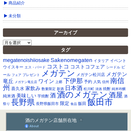
商品紹介
未分類
アーカイブ
ア
ー
タグ
カ
Sakenomegaten
megatenoishiiosake
イ
イベント
イタリア
ブ
コストコ
コストコフェア
ウイスキー
ビ
シードル
エス・バード
メガテン
メガテン
メガテン松川店
ール
プレゼント
フェア
南信
下伊那
竜丘
ワイン
予約
人気
メガテン竜丘店
上郷
信州
州
日本酒
家飲み
喜久水
焼酎
純米吟醸
数量限定
新酒
松川町
清酒
酒のメガテン
酒屋
酒
美味しい
純米酒
芋焼酎
酒
飯田市
長野県
限定
長野県飯田市
飯田
祭り
食品