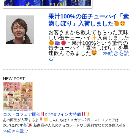
果汁100%の缶チューハイ「素
滴しぼり」入荷しました
お客さまから教えてもらった美味
しい缶チューハイ
入荷しました
* 果汁100%という驚愕の
缶チューハイ「素滴しぼり」を早
速飲んでみました
≫続きを読
む
NEW POST
コストコフェア開催
灯油&ワイン大特価
あの商品が入荷するよ
こんにちは！メガテン2月コストコフェアは
2/17(金)です
新商品や人気のチョコレートや日用雑貨などの多数入荷&
≫続きを読む