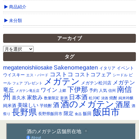
商品紹介
未分類
アーカイブ
ア
ー
タグ
カ
Sakenomegaten
megatenoishiiosake
イ
イベント
イタリア
ブ
コストコ
コストコフェア
ウイスキー
ビ
シードル
エス・バード
メガテン
メガテン
メガテン松川店
ール
プレゼント
フェア
南信
下伊那
竜丘
ワイン
予約
人気
メガテン竜丘店
上郷
信州
州
日本酒
家飲み
喜久水
焼酎
純米吟醸
数量限定
新酒
松川町
清酒
酒のメガテン
酒屋
酒
美味しい
純米酒
芋焼酎
酒
飯田市
長野県
限定
長野県飯田市
飯田
祭り
食品