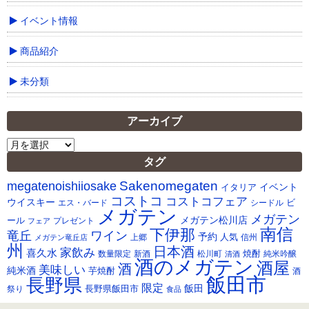
イベント情報
商品紹介
未分類
アーカイブ
ア
ー
タグ
カ
Sakenomegaten
megatenoishiiosake
イ
イベント
イタリア
ブ
コストコ
コストコフェア
ウイスキー
ビ
シードル
エス・バード
メガテン
メガテン
メガテン松川店
ール
プレゼント
フェア
南信
下伊那
竜丘
ワイン
予約
人気
メガテン竜丘店
上郷
信州
州
日本酒
家飲み
喜久水
焼酎
純米吟醸
数量限定
新酒
松川町
清酒
酒のメガテン
酒屋
酒
美味しい
純米酒
芋焼酎
酒
飯田市
長野県
限定
長野県飯田市
飯田
祭り
食品