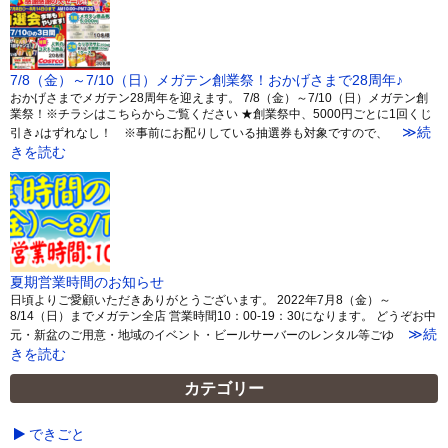
7/8（金）～7/10（日）メガテン創業祭！おかげさまで28周年♪
おかげさまでメガテン28周年を迎えます。 7/8（金）～7/10（日）メガテン創
業祭！※チラシはこちらからご覧ください ★創業祭中、5000円ごとに1回くじ
≫続
引き♪はずれなし！ ※事前にお配りしている抽選券も対象ですので、
きを読む
夏期営業時間のお知らせ
日頃よりご愛顧いただきありがとうございます。 2022年7月8（金）～
8/14（日）までメガテン全店 営業時間10：00-19：30になります。 どうぞお中
≫続
元・新盆のご用意・地域のイベント・ビールサーバーのレンタル等ごゆ
きを読む
カテゴリー
できごと