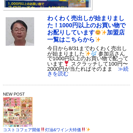
わくわく売出しが始まりまし
た！1000円以上のお買い物で
お配りしています
加盟店
一覧はこちらから
今日から8/31までわくわく売出し
が始まりました
参加店さん
で1000円以上のお買い物で配って
います
スクラッチして100円〜
2000円が当たればそのまま
≫続
きを読む
NEW POST
コストコフェア開催
灯油&ワイン大特価