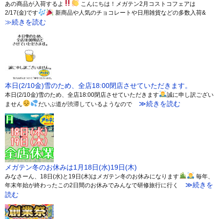
あの商品が入荷するよ
こんにちは！メガテン2月コストコフェアは
2/17(金)です
新商品や人気のチョコレートや日用雑貨などの多数入荷&
≫続きを読む
本日(2/10金)雪のため、全店18:00閉店させていただきます。
本日(2/10金)雪のため、全店18:00閉店させていただきます
誠に申し訳ござい
≫続きを読む
ません
だいぶ道が渋滞しているようなので
メガテン冬のお休みは1月18日(水)19日(木)
みなさーん、18日(水)と19日(木)はメガテン冬のお休みになります
毎年、
≫続きを
年末年始が終わったこの2日間のお休みでみんなで研修旅行に行く
読む