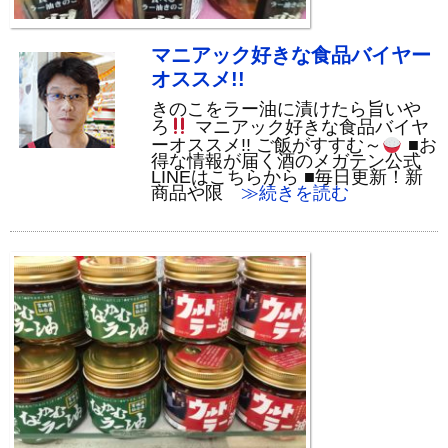
マニアック好きな食品バイヤー
オススメ!!
きのこをラー油に漬けたら旨いや
ろ
マニアック好きな食品バイヤ
ーオススメ!! ご飯がすすむ～
■お
得な情報が届く酒のメガテン公式
LINEはこちらから ■毎日更新！新
商品や限
≫続きを読む