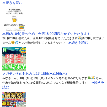
≫続きを読む
本日(2/10金)雪のため、全店18:00閉店させていただきます。
本日(2/10金)雪のため、全店18:00閉店させていただきます
誠に申し訳ござい
≫続きを読む
ません
だいぶ道が渋滞しているようなので
メガテン冬のお休みは1月18日(水)19日(木)
みなさーん、18日(水)と19日(木)はメガテン冬のお休みになります
毎年、
≫続きを
年末年始が終わったこの2日間のお休みでみんなで研修旅行に行く
読む