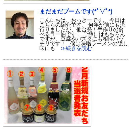
まだまだブームです(*ﾟ▽ﾟ*)
こんにちは、おっきーです。 今日は
こちらの紹介です。 何年か前にも流
行りましたが、仙台発！手作りの食
べるラー油です！ ご飯にはもちろん
ですが、豆腐やパスタにも相性バッ
チリです！ 僕は味噌ラーメンの隠し
味にも
≫続きを読む