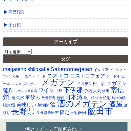
商品紹介
未分類
アーカイブ
ア
ー
タグ
カ
Sakenomegaten
megatenoishiiosake
イ
イベント
イタリア
ブ
コストコ
コストコフェア
ウイスキー
ビ
シードル
エス・バード
メガテン
メガテン
メガテン松川店
ール
プレゼント
フェア
南信
下伊那
竜丘
ワイン
予約
人気
メガテン竜丘店
上郷
信州
州
日本酒
家飲み
喜久水
焼酎
純米吟醸
数量限定
新酒
松川町
清酒
酒のメガテン
酒屋
酒
美味しい
純米酒
芋焼酎
酒
飯田市
長野県
限定
長野県飯田市
飯田
祭り
食品