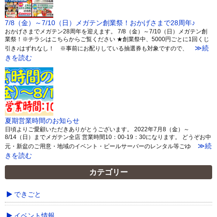
7/8（金）～7/10（日）メガテン創業祭！おかげさまで28周年♪
おかげさまでメガテン28周年を迎えます。 7/8（金）～7/10（日）メガテン創
業祭！※チラシはこちらからご覧ください ★創業祭中、5000円ごとに1回くじ
≫続
引き♪はずれなし！ ※事前にお配りしている抽選券も対象ですので、
きを読む
夏期営業時間のお知らせ
日頃よりご愛顧いただきありがとうございます。 2022年7月8（金）～
8/14（日）までメガテン全店 営業時間10：00-19：30になります。 どうぞお中
≫続
元・新盆のご用意・地域のイベント・ビールサーバーのレンタル等ごゆ
きを読む
カテゴリー
できごと
イベント情報