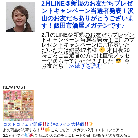
2月LINE＠新規のお友だちプレゼ
ントキャンペーン当選者発表！沢
山のお友だちありがとうございま
す！飯田市酒屋メガテンです♪
2月のLINE＠新規のお友だちプレゼン
トキャンペーン当選者発表！ 2月のプ
レゼントキャンペーンにご応募いた
だいた方は総勢17名様
本日夜20
時ごろご当選者の方には直接メッセ
ージ送らせていただきました
今
お友だち
≫続きを読む
NEW POST
コストコフェア開催
灯油&ワイン大特価
あの商品が入荷するよ
こんにちは！メガテン2月コストコフェアは
2/17(金)です
新商品や人気のチョコレートや日用雑貨などの多数入荷&