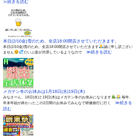
≫続きを読む
本日(2/10金)雪のため、全店18:00閉店させていただきます。
本日(2/10金)雪のため、全店18:00閉店させていただきます
誠に申し訳ござい
≫続きを読む
ません
だいぶ道が渋滞しているようなので
メガテン冬のお休みは1月18日(水)19日(木)
みなさーん、18日(水)と19日(木)はメガテン冬のお休みになります
毎年、
≫続きを
年末年始が終わったこの2日間のお休みでみんなで研修旅行に行く
読む