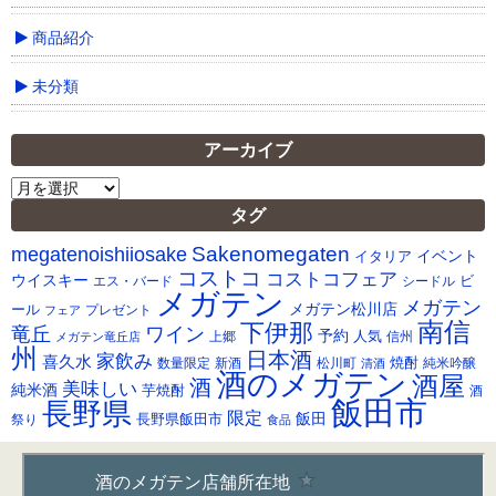
商品紹介
未分類
アーカイブ
ア
ー
タグ
カ
Sakenomegaten
megatenoishiiosake
イ
イベント
イタリア
ブ
コストコ
コストコフェア
ウイスキー
ビ
シードル
エス・バード
メガテン
メガテン
メガテン松川店
ール
プレゼント
フェア
南信
下伊那
竜丘
ワイン
予約
人気
メガテン竜丘店
上郷
信州
州
日本酒
家飲み
喜久水
焼酎
純米吟醸
数量限定
新酒
松川町
清酒
酒のメガテン
酒屋
酒
美味しい
純米酒
芋焼酎
酒
飯田市
長野県
限定
長野県飯田市
飯田
祭り
食品