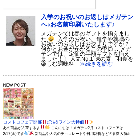
入学のお祝いのお返しはメガテン
へ♪お名前印刷いたします♪
メガテンでは春のギフトを揃えまし
た
入学のお祝い、進学や就職の
お祝いのお返しはお決まりですか？
何かとお金がかかるこの季節… メガ
テンでは、定価の半額ギフトを揃え
ました！！ 人気No,1 味の素 和食を
楽しむ調味料
≫続きを読む
NEW POST
コストコフェア開催
灯油&ワイン大特価
あの商品が入荷するよ
こんにちは！メガテン2月コストコフェアは
2/17(金)です
新商品や人気のチョコレートや日用雑貨などの多数入荷&