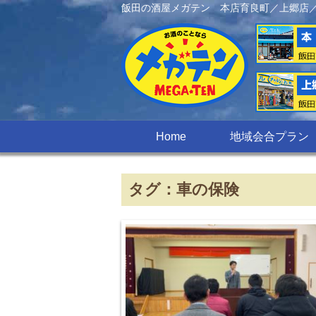
飯田の酒屋メガテン 本店育良町／上郷店
Home
地域会合プラン
タグ：車の保険