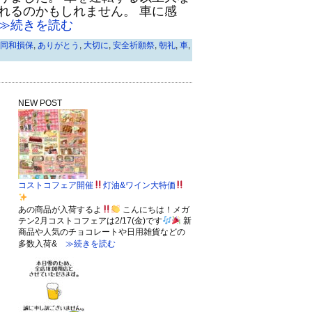
れるのかもしれません。 車に感
≫続きを読む
同和損保
,
ありがとう
,
大切に
,
安全祈願祭
,
朝礼
,
車
,
NEW POST
コストコフェア開催
灯油&ワイン大特価
あの商品が入荷するよ
こんにちは！メガ
テン2月コストコフェアは2/17(金)です
新
商品や人気のチョコレートや日用雑貨などの
多数入荷&
≫続きを読む