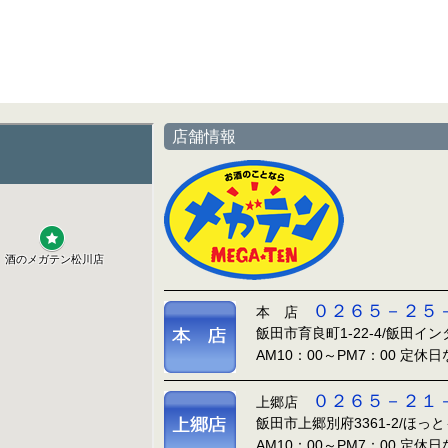
店舗情報
０２６５－２５
本 店
飯田市育良町1-22-4/飯田イ
AM10：00～PM7：00 定休
０２６５－２１
上郷店
飯田市上郷別府3361-2/ほっ
AM10：00～PM7：00 定休