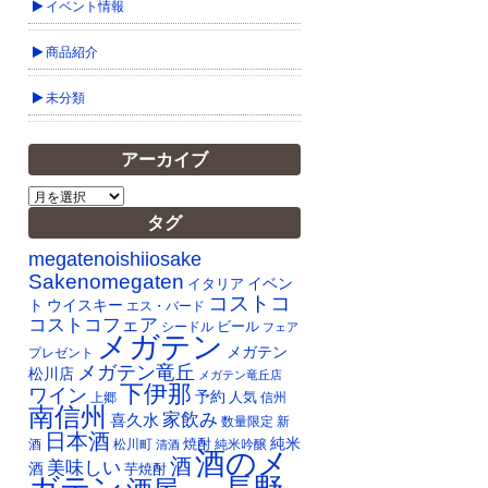
イベント情報
商品紹介
未分類
アーカイブ
ア
ー
タグ
カ
イ
megatenoishiiosake
ブ
Sakenomegaten
イベン
イタリア
コストコ
ト
ウイスキー
エス・バード
コストコフェア
ビール
シードル
フェア
メガテン
メガテン
プレゼント
メガテン竜丘
松川店
メガテン竜丘店
下伊那
ワイン
予約
人気
上郷
信州
南信州
家飲み
喜久水
数量限定
新
日本酒
純米
焼酎
純米吟醸
酒
松川町
清酒
酒のメ
酒
美味しい
酒
芋焼酎