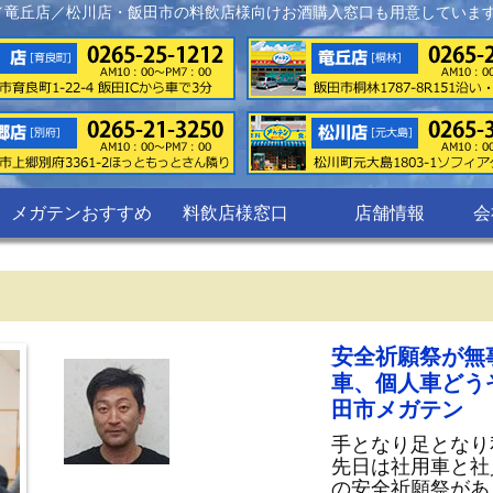
／竜丘店／松川店・飯田市の料飲店様向けお酒購入窓口も用意していま
メガテンおすすめ
料飲店様窓口
店舗情報
会
安全祈願祭が無
車、個人車どう
田市メガテン
手となり足となり
先日は社用車と社
の安全祈願祭があ