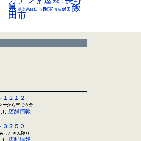
ガテン
長野
酒屋
酒祭り
飯
県
限定
長野県飯田市
飯田
食品
田市
－１２１２
ンターから車で３分
店舗情報
日なし
－３２５０
ともっとさん隣り
店舗情報
日なし