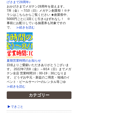
げさまで28周年♪
おかげさまでメガテン28周年を迎えます。
7/8（金）～7/10（日）メガテン創業祭！※チ
ラシはこちらからご覧ください ★創業祭中、
5000円ごとに1回くじ引き♪はずれなし！ ※
事前にお配りしている抽選券も対象ですの
で、
≫続きを読む
夏期営業時間のお知らせ
日頃よりご愛顧いただきありがとうございま
す。 2022年7月8（金）～8/14（日）までメガ
テン全店 営業時間10：00-19：30になりま
す。 どうぞお中元・新盆のご用意・地域のイ
ベント・ビールサーバーのレンタル等ごゆ
≫続きを読む
カテゴリー
できごと