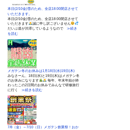
本日(2/10金)雪のため、全店18:00閉店させて
いただきます。
本日(2/10金)雪のため、全店18:00閉店させて
いただきます
誠に申し訳ございません
だいぶ道が渋滞しているようなので
≫続き
を読む
メガテン冬のお休みは1月18日(水)19日(木)
みなさーん、18日(水)と19日(木)はメガテン冬
のお休みになります
毎年、年末年始が終
わったこの2日間のお休みでみんなで研修旅行
に行く
≫続きを読む
7/8（金）～7/10（日）メガテン創業祭！おか