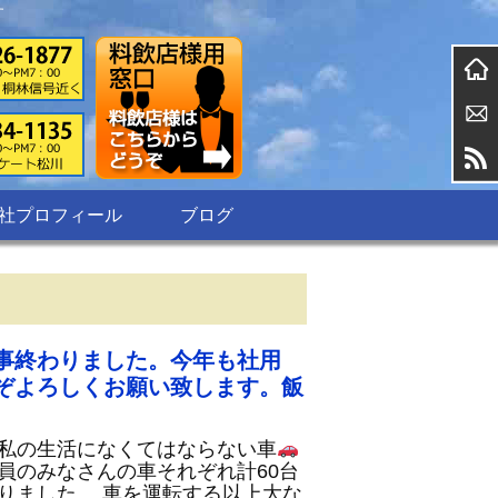
す
社プロフィール
ブログ
事終わりました。今年も社用
ぞよろしくお願い致します。飯
私の生活になくてはならない車
員のみなさんの車それぞれ計60台
りました。 車を運転する以上大な