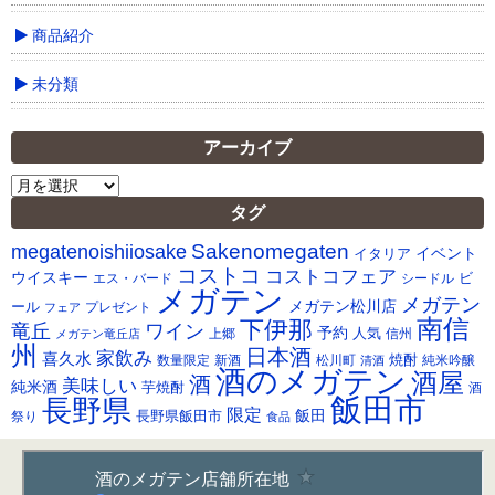
商品紹介
未分類
アーカイブ
ア
ー
タグ
カ
Sakenomegaten
megatenoishiiosake
イ
イベント
イタリア
ブ
コストコ
コストコフェア
ウイスキー
ビ
シードル
エス・バード
メガテン
メガテン
メガテン松川店
ール
プレゼント
フェア
南信
下伊那
竜丘
ワイン
予約
人気
メガテン竜丘店
上郷
信州
州
日本酒
家飲み
喜久水
焼酎
純米吟醸
数量限定
新酒
松川町
清酒
酒のメガテン
酒屋
酒
美味しい
純米酒
芋焼酎
酒
飯田市
長野県
限定
長野県飯田市
飯田
祭り
食品