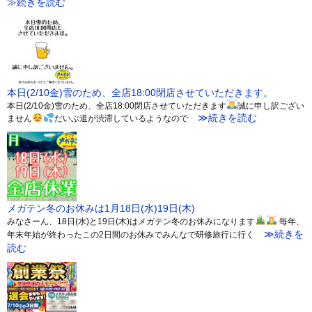
≫続きを読む
本日(2/10金)雪のため、全店18:00閉店させていただきます。
本日(2/10金)雪のため、全店18:00閉店させていただきます
誠に申し訳ござい
≫続きを読む
ません
だいぶ道が渋滞しているようなので
メガテン冬のお休みは1月18日(水)19日(木)
みなさーん、18日(水)と19日(木)はメガテン冬のお休みになります
毎年、
≫続きを
年末年始が終わったこの2日間のお休みでみんなで研修旅行に行く
読む