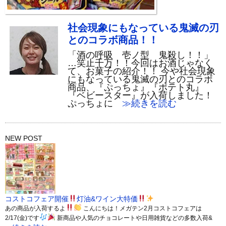
社会現象にもなっている鬼滅の刃
とのコラボ商品！！
「酒の呼吸 壱ノ型 鬼殺し！！」
…笑止千万！！今回はお酒じゃなく
て、お菓子の紹介！！ 今や社会現象
にもなっている鬼滅の刃とのコラボ
商品、『ぷっちょ』『ポテト丸』
『ベビースター』が入荷しました！
ぷっちょに
≫続きを読む
NEW POST
コストコフェア開催
灯油&ワイン大特価
あの商品が入荷するよ
こんにちは！メガテン2月コストコフェアは
2/17(金)です
新商品や人気のチョコレートや日用雑貨などの多数入荷&