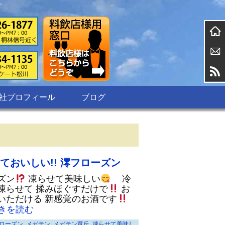
す
社プロフィール
ブログ
ておいしい!! 澪フローズン
ズン
凍らせて美味しい
冷
凍らせて 揉みほぐすだけで
お
いただける 新感覚のお酒です
きを読む
ローズン
,
メガテン
,
メガテン竜丘
,
凍らせて美味し