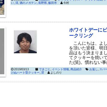
い
,
澪
,
酒のメガテン
,
長野県
,
飯田市
今村
ホワイトデーにピ
ークリング
こんにちは、よし
を頂いた皆様、明
品はもう決まりま
てクッキーを焼い
た(笑)。慣れない
2019/03/13
できごと
,
イベント情報
,
商品紹介
お返し
,
スパ
けぬハート型クッキー
,
澪
よしのり