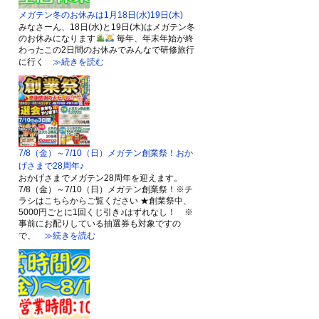
メガテン冬のお休みは1月18日(水)19日(木)
みなさーん、18日(水)と19日(木)はメガテン冬
のお休みになります
毎年、年末年始が終
わったこの2日間のお休みでみんなで研修旅行
に行く
≫続きを読む
7/8（金）～7/10（日）メガテン創業祭！おか
げさまで28周年♪
おかげさまでメガテン28周年を迎えます。
7/8（金）～7/10（日）メガテン創業祭！※チ
ラシはこちらからご覧ください ★創業祭中、
5000円ごとに1回くじ引き♪はずれなし！ ※
事前にお配りしている抽選券も対象ですの
で、
≫続きを読む