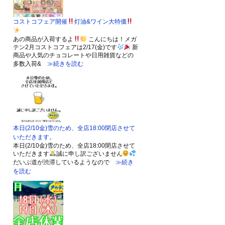
コストコフェア開催
灯油&ワイン大特価
あの商品が入荷するよ
こんにちは！メガ
テン2月コストコフェアは2/17(金)です
新
商品や人気のチョコレートや日用雑貨などの
多数入荷&
≫続きを読む
本日(2/10金)雪のため、全店18:00閉店させて
いただきます。
本日(2/10金)雪のため、全店18:00閉店させて
いただきます
誠に申し訳ございません
だいぶ道が渋滞しているようなので
≫続き
を読む