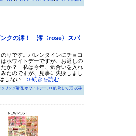
ンクの澪！ 澪〈rose〉スパ
のりです。バレンタインにチョコ
日はホワイトデーですが、お返しの
したか？ 私は今年、気合いを入れ
てみたのですが、見事に失敗しまし
事はしない
≫続きを読む
ークリング清酒
,
ホワイトデー
,
ロゼ
,
決して(噛み)砕
NEW POST