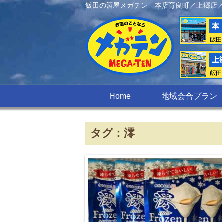
飯田の酒屋メガテン 本店育良町／上郷店
Home
地域会合プラン
タグ：澪