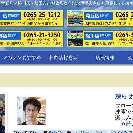
／竜丘店／松川店・飯田市の料飲店様向けお酒購入窓口も用意していま
メガテンおすすめ
料飲店様窓口
店舗情報
会
凍らせ
フロー
凍庫で
楽しみ
≫続
2020/10/05
商品紹介
シャリシャリ
,
スパークリング清酒
,
フ