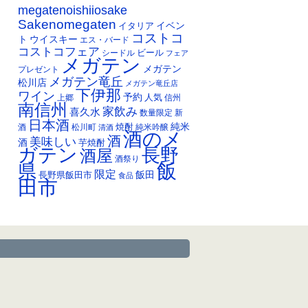
イ
megatenoishiiosake
ブ
Sakenomegaten
イベン
イタリア
コストコ
ト
ウイスキー
エス・バード
コストコフェア
ビール
シードル
フェア
メガテン
メガテン
プレゼント
メガテン竜丘
松川店
メガテン竜丘店
下伊那
ワイン
予約
人気
上郷
信州
南信州
家飲み
喜久水
数量限定
新
日本酒
純米
焼酎
純米吟醸
酒
松川町
清酒
酒のメ
酒
美味しい
酒
芋焼酎
ガテン
長野
酒屋
酒祭り
飯
県
限定
長野県飯田市
飯田
食品
田市