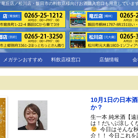
／竜丘店／松川店・飯田市の料飲店様向けお酒購入窓口も用意していま
メガテンおすすめ
料飲店様窓口
店舗情報
会
10月1日の日本
か？
生一本 純米酒【遠
は！だいぶ涼しく
今日はそんな秋
介！！ 今日これ