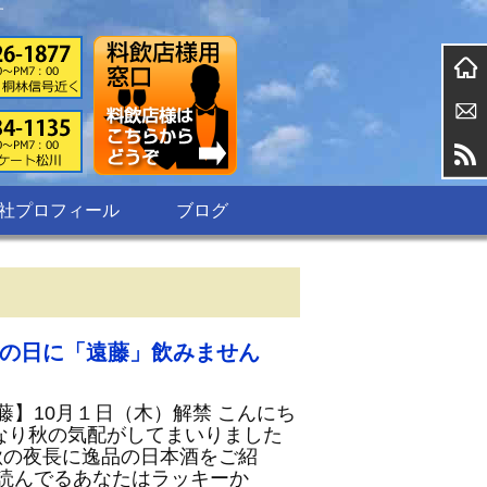
す
社プロフィール
ブログ
酒の日に「遠藤」飲みません
藤】10月１日（木）解禁 こんにち
なり秋の気配がしてまいりました
の夜長に逸品の日本酒をご紹
を読んでるあなたはラッキーか