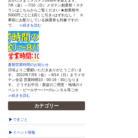
おかげさまでメガテン28周年を迎えます。
7/8（金）～7/10（日）メガテン創業祭！※チ
ラシはこちらからご覧ください ★創業祭中、
5000円ごとに1回くじ引き♪はずれなし！ ※
事前にお配りしている抽選券も対象ですの
で、
≫続きを読む
夏期営業時間のお知らせ
日頃よりご愛顧いただきありがとうございま
す。 2022年7月8（金）～8/14（日）までメガ
テン全店 営業時間10：00-19：30になりま
す。 どうぞお中元・新盆のご用意・地域のイ
ベント・ビールサーバーのレンタル等ごゆ
≫続きを読む
カテゴリー
できごと
イベント情報