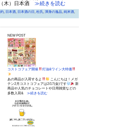
日（木）日本酒
≫続きを読む
予約
,
日本酒
,
日本酒の日
,
杜氏
,
渾身の逸品
,
純米酒
,
NEW POST
コストコフェア開催
灯油&ワイン大特価
あの商品が入荷するよ
こんにちは！メガ
テン2月コストコフェアは2/17(金)です
新
商品や人気のチョコレートや日用雑貨などの
多数入荷&
≫続きを読む