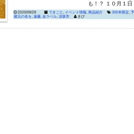
も！？ １０月１
2020/09/29
できごと
,
イベント情報
,
商品紹介
300本限定
,
蔵元の名を
,
遠藤
,
金ラベル
,
須坂市
きび