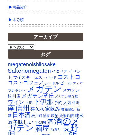
商品紹介
未分類
アーカイブ
ア
ー
タグ
カ
イ
megatenoishiiosake
ブ
Sakenomegaten
イベン
イタリア
コストコ
ト
ウイスキー
エス・バード
コストコフェア
ビール
シードル
フェア
メガテン
メガテン
プレゼント
メガテン竜丘
松川店
メガテン竜丘店
下伊那
ワイン
予約
人気
上郷
信州
南信州
家飲み
喜久水
数量限定
新
日本酒
純米
焼酎
純米吟醸
酒
松川町
清酒
酒のメ
酒
美味しい
酒
芋焼酎
ガテン
長野
酒屋
酒祭り
飯