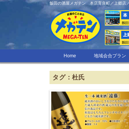
飯田の酒屋メガテン 本店育良町／上郷店
Home
地域会合プラン
タグ：杜氏