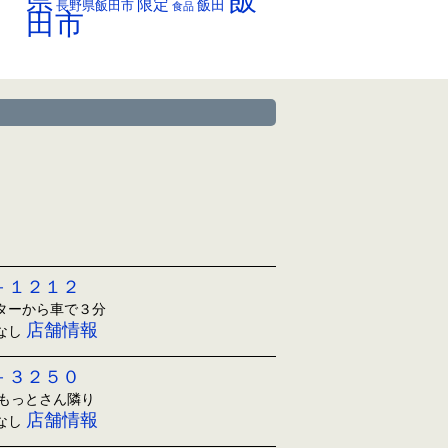
県
限定
長野県飯田市
飯田
食品
田市
－１２１２
ンターから車で３分
店舗情報
日なし
－３２５０
ともっとさん隣り
店舗情報
日なし