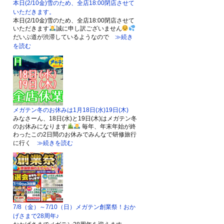
本日(2/10金)雪のため、全店18:00閉店させて
いただきます。
本日(2/10金)雪のため、全店18:00閉店させて
いただきます
誠に申し訳ございません
だいぶ道が渋滞しているようなので
≫続き
を読む
メガテン冬のお休みは1月18日(水)19日(木)
みなさーん、18日(水)と19日(木)はメガテン冬
のお休みになります
毎年、年末年始が終
わったこの2日間のお休みでみんなで研修旅行
に行く
≫続きを読む
7/8（金）～7/10（日）メガテン創業祭！おか
げさまで28周年♪