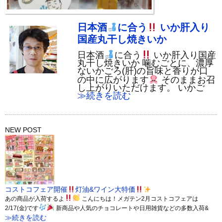
日本酒
に合う
いか肝入り
国産丸干し焼きいか
日本酒
に合う
いか肝入り国産
丸干し焼きいか 噛むごとに、濃厚
ないかごろ(肝)の旨味と香りが口
の中に広がります
そのままお召
し上がりいただけます。 いかご
≫続きを読む
NEW POST
コストコフェア開催
灯油&ワイン大特価
あの商品が入荷するよ
こんにちは！メガテン2月コストコフェアは
2/17(金)です
新商品や人気のチョコレートや日用雑貨などの多数入荷&
≫続きを読む