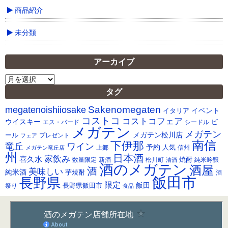
商品紹介
未分類
アーカイブ
ア
ー
タグ
カ
Sakenomegaten
megatenoishiiosake
イ
イベント
イタリア
ブ
コストコ
コストコフェア
ウイスキー
ビ
シードル
エス・バード
メガテン
メガテン
メガテン松川店
ール
プレゼント
フェア
南信
下伊那
竜丘
ワイン
予約
人気
メガテン竜丘店
上郷
信州
州
日本酒
家飲み
喜久水
焼酎
純米吟醸
数量限定
新酒
松川町
清酒
酒のメガテン
酒屋
酒
美味しい
純米酒
芋焼酎
酒
飯田市
長野県
限定
長野県飯田市
飯田
祭り
食品