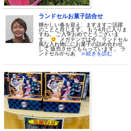
ランドセルお菓子詰合せ
輝かしい春を迎え、ますますご活躍
のことと存じます。 もう4月に入りま
すね。 ご入学おめでとうございま
す。
メガテンでは今、ランドセル
風な入れ物ににお菓子の詰め合わせ
して 販売させてもらっています。 ラ
ンドセルからあ
≫続きを読む