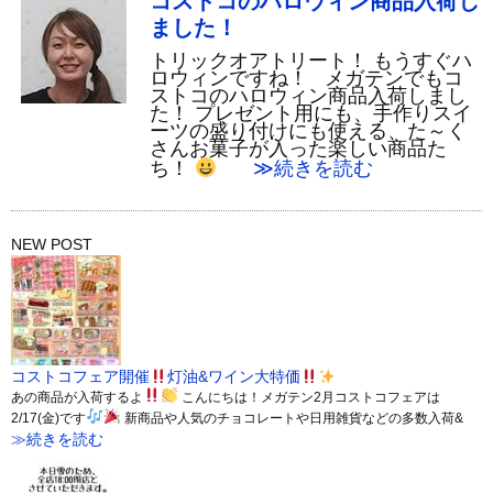
コストコのハロウィン商品入荷し
ました！
トリックオアトリート！ もうすぐハ
ロウィンですね！ メガテンでもコ
ストコのハロウィン商品入荷しまし
た！ プレゼント用にも、手作りスイ
ーツの盛り付けにも使える、た～く
さんお菓子が入った楽しい商品た
ち！
≫続きを読む
NEW POST
コストコフェア開催
灯油&ワイン大特価
あの商品が入荷するよ
こんにちは！メガテン2月コストコフェアは
2/17(金)です
新商品や人気のチョコレートや日用雑貨などの多数入荷&
≫続きを読む