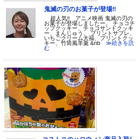
鬼滅の刃のお菓子が登場‼
超人気‼ アニメ映画 鬼滅の刃の
お菓子が登場しましたー。 チョコチ
ップクッキー、チョコサンドクッキ
ー、まんじゅう、 プリントサブレ、
いちごクリーム大福、プリントクッ
キー、竹筒風羊羹 &nb
≫続きを読
む