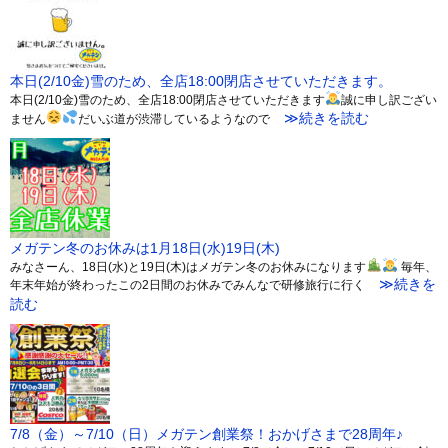
本日(2/10金)雪のため、全店18:00閉店させていただきます。
本日(2/10金)雪のため、全店18:00閉店させていただきます
誠に申し訳ござい
≫続きを読む
ません
だいぶ道が渋滞しているようなので
メガテン冬のお休みは1月18日(水)19日(木)
みなさーん、18日(水)と19日(木)はメガテン冬のお休みになります
毎年、
≫続きを
年末年始が終わったこの2日間のお休みでみんなで研修旅行に行く
読む
7/8（金）～7/10（日）メガテン創業祭！おかげさまで28周年♪