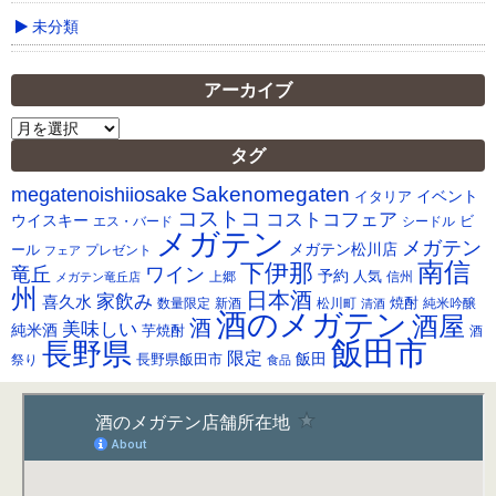
未分類
アーカイブ
ア
ー
タグ
カ
Sakenomegaten
megatenoishiiosake
イ
イベント
イタリア
ブ
コストコ
コストコフェア
ウイスキー
ビ
シードル
エス・バード
メガテン
メガテン
メガテン松川店
ール
プレゼント
フェア
南信
下伊那
竜丘
ワイン
予約
人気
メガテン竜丘店
上郷
信州
州
日本酒
家飲み
喜久水
焼酎
純米吟醸
数量限定
新酒
松川町
清酒
酒のメガテン
酒屋
酒
美味しい
純米酒
芋焼酎
酒
飯田市
長野県
限定
長野県飯田市
飯田
祭り
食品