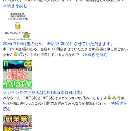
2/17(金)です
新商品や人気のチョコレートや日用雑貨などの多数入荷&
≫続きを読む
本日(2/10金)雪のため、全店18:00閉店させていただきます。
本日(2/10金)雪のため、全店18:00閉店させていただきます
誠に申し訳ござい
≫続きを読む
ません
だいぶ道が渋滞しているようなので
メガテン冬のお休みは1月18日(水)19日(木)
みなさーん、18日(水)と19日(木)はメガテン冬のお休みになります
毎年、
≫続きを
年末年始が終わったこの2日間のお休みでみんなで研修旅行に行く
読む