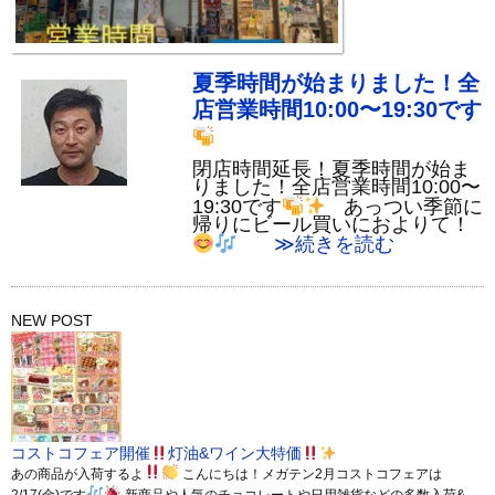
夏季時間が始まりました！全
店営業時間10:00〜19:30です
閉店時間延長！夏季時間が始ま
りました！全店営業時間10:00〜
19:30です
あっつい季節に
帰りにビール買いにおよりて！
≫続きを読む
NEW POST
コストコフェア開催
灯油&ワイン大特価
あの商品が入荷するよ
こんにちは！メガテン2月コストコフェアは