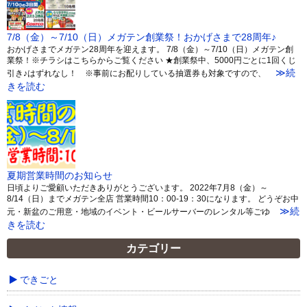
7/8（金）～7/10（日）メガテン創業祭！おかげさまで28周年♪
おかげさまでメガテン28周年を迎えます。 7/8（金）～7/10（日）メガテン創
業祭！※チラシはこちらからご覧ください ★創業祭中、5000円ごとに1回くじ
≫続
引き♪はずれなし！ ※事前にお配りしている抽選券も対象ですので、
きを読む
夏期営業時間のお知らせ
日頃よりご愛顧いただきありがとうございます。 2022年7月8（金）～
8/14（日）までメガテン全店 営業時間10：00-19：30になります。 どうぞお中
≫続
元・新盆のご用意・地域のイベント・ビールサーバーのレンタル等ごゆ
きを読む
カテゴリー
できごと