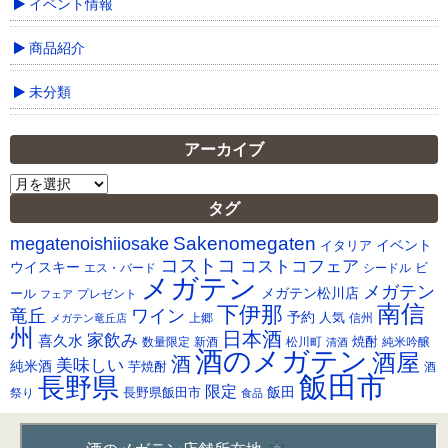
イベント情報
商品紹介
未分類
アーカイブ
ア
ー
タグ
カ
Sakenomegaten
megatenoishiiosake
イ
イベント
イタリア
ブ
コストコ
コストコフェア
ウイスキー
ビ
シードル
エス・バード
メガテン
メガテン
メガテン松川店
ール
プレゼント
フェア
南信
下伊那
竜丘
ワイン
予約
人気
メガテン竜丘店
上郷
信州
州
日本酒
家飲み
喜久水
焼酎
純米吟醸
数量限定
新酒
松川町
清酒
酒のメガテン
酒屋
酒
美味しい
純米酒
芋焼酎
酒
飯田市
長野県
限定
長野県飯田市
飯田
祭り
食品