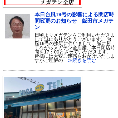
本日台風19号の影響による閉店時
間変更のお知らせ 飯田市メガテ
ン
日頃よりメガテンをご利用いただきま
して誠にありがとうございます。 台
風19号の接近に伴いまして、誠に勝
手ながらメガテン全店舗、本日閉店時
間を17：00とさせていただきます。
皆様には大変ご迷惑をおかけいたしま
すがご理解の
≫続きを読む