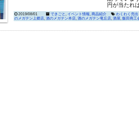
円が当たれ
2019/08/01
できごと
,
イベント情報
,
商品紹介
わくわく売出
のメガテン上郷店
,
酒のメガテン本店
,
酒のメガテン竜丘店
,
酒屋
,
飯田商工