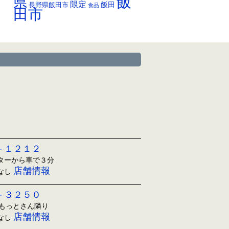
飯
県
限定
長野県飯田市
飯田
食品
田市
－１２１２
ンターから車で３分
店舗情報
日なし
－３２５０
ともっとさん隣り
店舗情報
日なし