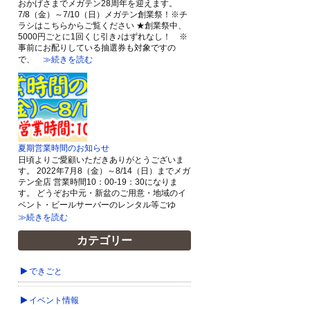
おかげさまでメガテン28周年を迎えます。
7/8（金）～7/10（日）メガテン創業祭！※チ
ラシはこちらからご覧ください ★創業祭中、
5000円ごとに1回くじ引き♪はずれなし！ ※
事前にお配りしている抽選券も対象ですの
で、
≫続きを読む
夏期営業時間のお知らせ
日頃よりご愛顧いただきありがとうございま
す。 2022年7月8（金）～8/14（日）までメガ
テン全店 営業時間10：00-19：30になりま
す。 どうぞお中元・新盆のご用意・地域のイ
ベント・ビールサーバーのレンタル等ごゆ
≫続きを読む
カテゴリー
できごと
イベント情報