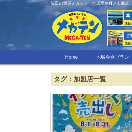
飯田の酒屋メガテン 本店育良町／上郷店
Home
地域会合プラン
タグ：加盟店一覧