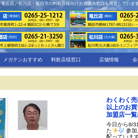
／竜丘店／松川店・飯田市の料飲店様向けお酒購入窓口も用意していま
メガテンおすすめ
料飲店様窓口
店舗情報
会
わくわく売
以上のお買
加盟店一覧
今日から8/
た
参加
配っていま