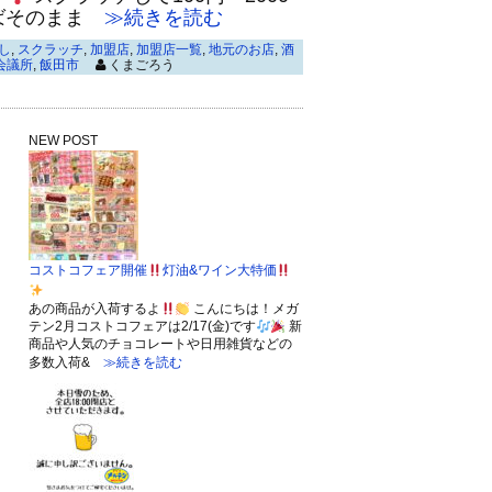
ばそのまま
≫続きを読む
し
,
スクラッチ
,
加盟店
,
加盟店一覧
,
地元のお店
,
酒
会議所
,
飯田市
くまごろう
NEW POST
コストコフェア開催
灯油&ワイン大特価
あの商品が入荷するよ
こんにちは！メガ
テン2月コストコフェアは2/17(金)です
新
商品や人気のチョコレートや日用雑貨などの
多数入荷&
≫続きを読む