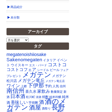
商品紹介
未分類
アーカイブ
ア
ー
タグ
カ
イ
megatenoishiiosake
ブ
Sakenomegaten
イベン
イタリア
コストコ
ト
ウイスキー
エス・バード
コストコフェア
ビール
シードル
フェア
メガテン
メガテン
プレゼント
メガテン竜丘
松川店
メガテン竜丘店
下伊那
ワイン
予約
人気
上郷
信州
南信州
家飲み
喜久水
数量限定
新
日本酒
純米
焼酎
純米吟醸
酒
松川町
清酒
酒のメ
酒
美味しい
酒
芋焼酎
ガテン
長野
酒屋
酒祭り