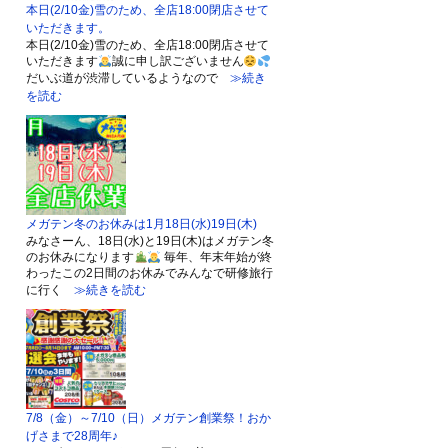
本日(2/10金)雪のため、全店18:00閉店させて
いただきます。
本日(2/10金)雪のため、全店18:00閉店させて
いただきます
誠に申し訳ございません
だいぶ道が渋滞しているようなので
≫続き
を読む
メガテン冬のお休みは1月18日(水)19日(木)
みなさーん、18日(水)と19日(木)はメガテン冬
のお休みになります
毎年、年末年始が終
わったこの2日間のお休みでみんなで研修旅行
に行く
≫続きを読む
7/8（金）～7/10（日）メガテン創業祭！おか
げさまで28周年♪