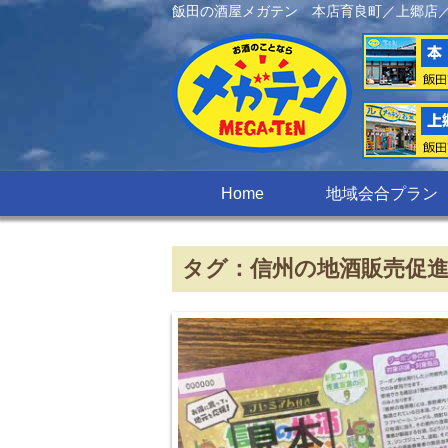
飯田の酒屋メガテン 本店育良町／上郷店
Home
地域会合プラン
タグ：信州の地酒販売促