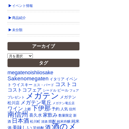
イベント情報
商品紹介
未分類
アーカイブ
ア
ー
タグ
カ
イ
megatenoishiiosake
ブ
Sakenomegaten
イベン
イタリア
コストコ
ト
ウイスキー
エス・バード
コストコフェア
ビール
シードル
フェア
メガテン
メガテン
プレゼント
メガテン竜丘
松川店
メガテン竜丘店
下伊那
ワイン
予約
人気
上郷
信州
南信州
家飲み
喜久水
数量限定
新
日本酒
純米
焼酎
純米吟醸
酒
松川町
清酒
酒のメ
酒
美味しい
酒
芋焼酎