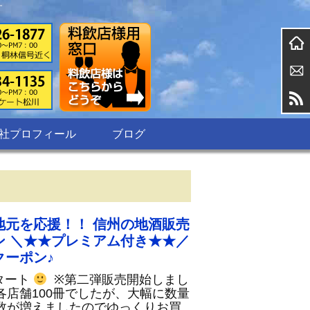
す
社プロフィール
ブログ
地元を応援！！ 信州の地酒販売
ン ＼★★プレミアム付き★★／
クーポン♪
タート
※第二弾販売開始しまし
各店舗100冊でしたが、大幅に数量
数が増えましたのでゆっくりお買