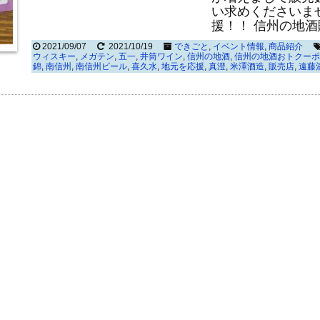
い求めくださいま
援！！ 信州の地
2021/09/07
2021/10/19
できごと
,
イベント情報
,
商品紹介
ウィスキー
,
メガテン
,
五一
,
井筒ワイン
,
信州の地酒
,
信州の地酒おトクーポ
錦
,
南信州
,
南信州ビール
,
喜久水
,
地元を応援
,
真澄
,
米澤酒造
,
販売店
,
遠藤