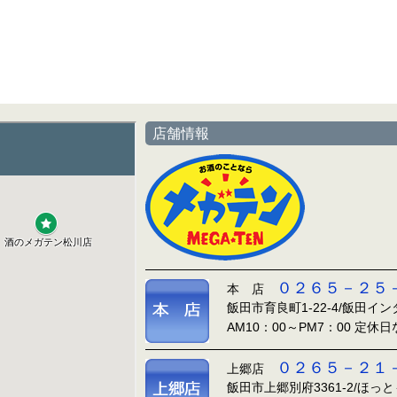
店舗情報
０２６５－２５
本 店
飯田市育良町1-22-4/飯田イ
AM10：00～PM7：00 定休
０２６５－２１
上郷店
飯田市上郷別府3361-2/ほっ