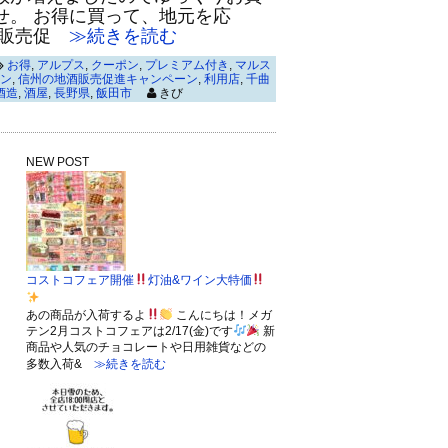
せ。 お得に買って、地元を応
酒販売促
≫続きを読む
お得
,
アルプス
,
クーポン
,
プレミアム付き
,
マルス
ン
,
信州の地酒販売促進キャンペーン
,
利用店
,
千曲
酒造
,
酒屋
,
長野県
,
飯田市
きび
NEW POST
コストコフェア開催
灯油&ワイン大特価
あの商品が入荷するよ
こんにちは！メガ
テン2月コストコフェアは2/17(金)です
新
商品や人気のチョコレートや日用雑貨などの
多数入荷&
≫続きを読む