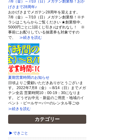
7/8（金）～7/10（日）メガテン創業祭！おか
げさまで28周年♪
おかげさまでメガテン28周年を迎えます。
7/8（金）～7/10（日）メガテン創業祭！※チ
ラシはこちらからご覧ください ★創業祭中、
5000円ごとに1回くじ引き♪はずれなし！ ※
事前にお配りしている抽選券も対象ですの
で、
≫続きを読む
夏期営業時間のお知らせ
日頃よりご愛顧いただきありがとうございま
す。 2022年7月8（金）～8/14（日）までメガ
テン全店 営業時間10：00-19：30になりま
す。 どうぞお中元・新盆のご用意・地域のイ
ベント・ビールサーバーのレンタル等ごゆ
≫続きを読む
カテゴリー
できごと