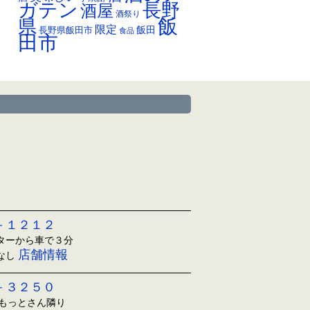
ガテン
長野
酒屋
酒祭り
飯
県
限定
長野県飯田市
飯田
食品
田市
－１２１２
ンターから車で３分
店舗情報
日なし
－３２５０
ともっとさん隣り