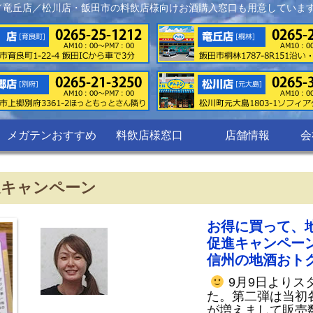
／竜丘店／松川店・飯田市の料飲店様向けお酒購入窓口も用意していま
メガテンおすすめ
料飲店様窓口
店舗情報
会
進キャンペーン
お得に買って、
促進キャンペー
信州の地酒おト
9月9日よりス
た。第二弾は当初
が増えまして販売