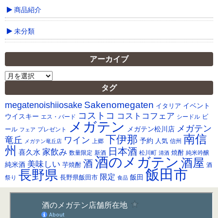
商品紹介
未分類
アーカイブ
ア
ー
タグ
カ
Sakenomegaten
megatenoishiiosake
イ
イベント
イタリア
ブ
コストコ
コストコフェア
ウイスキー
ビ
シードル
エス・バード
メガテン
メガテン
メガテン松川店
ール
プレゼント
フェア
南信
下伊那
竜丘
ワイン
予約
人気
メガテン竜丘店
上郷
信州
州
日本酒
家飲み
喜久水
焼酎
純米吟醸
数量限定
新酒
松川町
清酒
酒のメガテン
酒屋
酒
美味しい
純米酒
芋焼酎
酒
飯田市
長野県
限定
長野県飯田市
飯田
祭り
食品