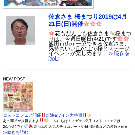
佐倉さま 桜まつり2019は4月
21日(日)開催
花もだんごも佐倉さま
桜まつ
りは、今週日曜日(4/21)です
飯田市街が一望できる佐倉さま、
気持ちいい丘の上で桜とステージ
イベントが楽しめます
≫続きを
読む
NEW POST
コストコフェア開催
灯油&ワイン大特価
あの商品が入荷するよ
こんにちは！メガテン2月コストコフェアは
2/17(金)です
新商品や人気のチョコレートや日用雑貨などの多数入荷&
≫続きを読む