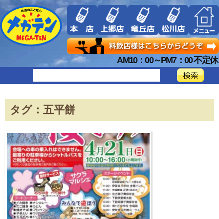
AM10：00～PM7：00 不定休
タグ：五平餅