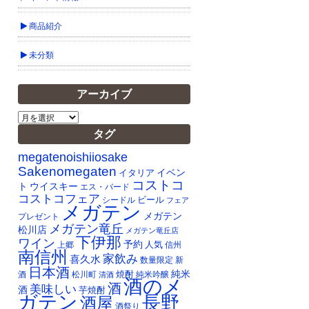
商品紹介
未分類
アーカイブ
ア
ー
タグ
カ
イ
megatenoishiiosake
ブ
Sakenomegaten
イベン
イタリア
コストコ
ト
ウイスキー
エス・バード
コストコフェア
ビール
シードル
フェア
メガテン
メガテン
プレゼント
メガテン竜丘
松川店
メガテン竜丘店
下伊那
ワイン
予約
人気
上郷
信州
南信州
家飲み
喜久水
数量限定
新
日本酒
純米
焼酎
純米吟醸
酒
松川町
清酒
酒のメ
酒
美味しい
酒
芋焼酎
ガテン
長野
酒屋
酒祭り