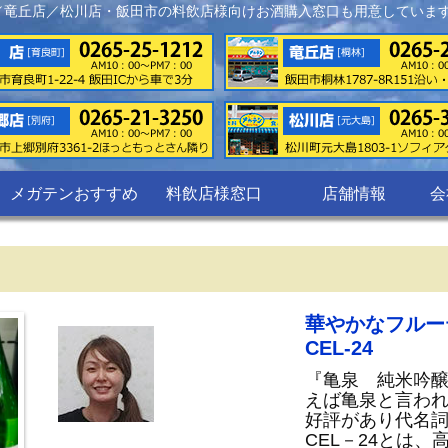
／竜丘店／松川店・飯田市の料飲店様向けお酒購入窓口も用意していま
メガテンおすすめ
料飲店様窓口
店舗情報
会
華やかなフルー
CEL-24
『亀泉 純米吟醸原酒
えば亀泉と言わ
好評があり代名詞
CEL－24とは