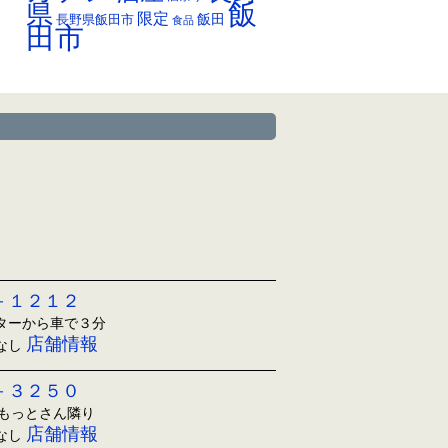
飯
県
限定
長野県飯田市
飯田
食品
田市
－１２１２
ンターから車で３分
店舗情報
日なし
－３２５０
ともっとさん隣り
店舗情報
日なし