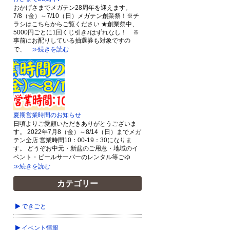
おかげさまでメガテン28周年を迎えます。
7/8（金）～7/10（日）メガテン創業祭！※チ
ラシはこちらからご覧ください ★創業祭中、
5000円ごとに1回くじ引き♪はずれなし！ ※
事前にお配りしている抽選券も対象ですの
で、
≫続きを読む
夏期営業時間のお知らせ
日頃よりご愛顧いただきありがとうございま
す。 2022年7月8（金）～8/14（日）までメガ
テン全店 営業時間10：00-19：30になりま
す。 どうぞお中元・新盆のご用意・地域のイ
ベント・ビールサーバーのレンタル等ごゆ
≫続きを読む
カテゴリー
できごと
イベント情報