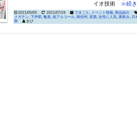
イオ技術
≫続き
2021/05/05
2021/07/19
できごと
,
イベント情報
,
商品紹介
メガテン
,
下伊那
,
亀泉
,
低アルコール
,
南信州
,
原酒
,
女性に人気
,
家飲み
,
日
県
きび