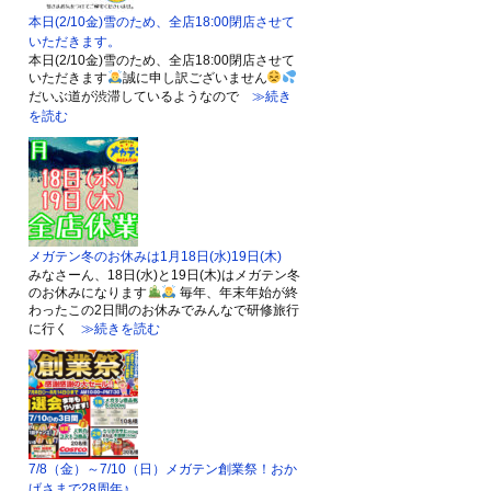
本日(2/10金)雪のため、全店18:00閉店させて
いただきます。
本日(2/10金)雪のため、全店18:00閉店させて
いただきます
誠に申し訳ございません
だいぶ道が渋滞しているようなので
≫続き
を読む
メガテン冬のお休みは1月18日(水)19日(木)
みなさーん、18日(水)と19日(木)はメガテン冬
のお休みになります
毎年、年末年始が終
わったこの2日間のお休みでみんなで研修旅行
に行く
≫続きを読む
7/8（金）～7/10（日）メガテン創業祭！おか
げさまで28周年♪