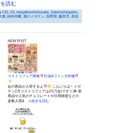
を読む
CEL-24
,
megatenoishiiosake
,
Sakenomegaten
,
本酒
,
純米吟醸
,
酒のメガテン
,
長野県
,
飯田市
,
高知
NEW POST
コストコフェア開催
灯油&ワイン大特価
あの商品が入荷するよ
こんにちは！メガ
テン2月コストコフェアは2/17(金)です
新
商品や人気のチョコレートや日用雑貨などの
多数入荷&
≫続きを読む