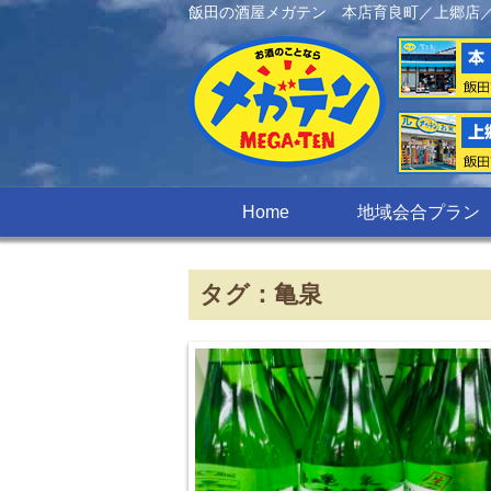
飯田の酒屋メガテン 本店育良町／上郷店
Home
地域会合プラン
タグ：亀泉