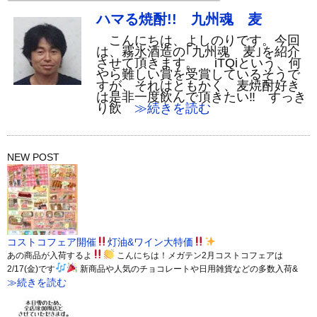
ハマる焼酎!! 九州魂 麦
こんにちは、よしのりです。今回
は、霧氷酒造の｢九州魂 麦｣を紹介
させて頂きます。 iTQiという、何
やら難しい賞を受賞しているそうで
すが、それはともかく、麦焼酎好き
は是非一度飲んで頂きたい‼ すっき
り飲
≫続きを読む
NEW POST
コストコフェア開催
灯油&ワイン大特価
あの商品が入荷するよ
こんにちは！メガテン2月コストコフェアは
2/17(金)です
新商品や人気のチョコレートや日用雑貨などの多数入荷&
≫続きを読む