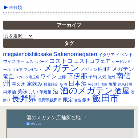
未分類
アーカイブ
ア
ー
タグ
カ
Sakenomegaten
megatenoishiiosake
イ
イベント
イタリア
ブ
コストコ
コストコフェア
ウイスキー
ビ
シードル
エス・バード
メガテン
メガテン
メガテン松川店
ール
プレゼント
フェア
南信
下伊那
竜丘
ワイン
予約
人気
メガテン竜丘店
上郷
信州
州
日本酒
家飲み
喜久水
焼酎
純米吟醸
数量限定
新酒
松川町
清酒
酒のメガテン
酒屋
酒
美味しい
純米酒
芋焼酎
酒
飯田市
長野県
限定
長野県飯田市
飯田
祭り
食品