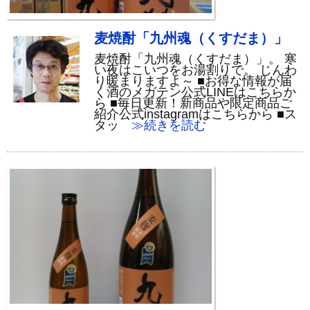
麦焼酎「九州魂（くすだま）」
麦焼酎「九州魂（くすだま）」。 寒
い夜はこいつをお湯割りで。 じんわ
り暖まりますよ～ ■お得な情報が届
く酒のメガテン公式LINEはこちらか
ら ■毎日更新！新商品や限定商品ご
紹介公式instagramはこちらから ■ス
タッ
≫続きを読む