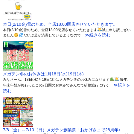
本日(2/10金)雪のため、全店18:00閉店させていただきます。
本日(2/10金)雪のため、全店18:00閉店させていただきます
誠に申し訳ござい
≫続きを読む
ません
だいぶ道が渋滞しているようなので
メガテン冬のお休みは1月18日(水)19日(木)
みなさーん、18日(水)と19日(木)はメガテン冬のお休みになります
毎年、
≫続きを
年末年始が終わったこの2日間のお休みでみんなで研修旅行に行く
読む
7/8（金）～7/10（日）メガテン創業祭！おかげさまで28周年♪