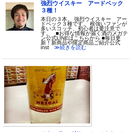
強烈ウイスキー アードベック
３種！
本日の３本。 強烈ウイスキー アー
ドベック３種です。 根強いファンが
多いスコッチ、初心者は要注意で
す。 ■お得な情報が届く酒のメガテ
ン公式LINEはこちらから ■毎日更
新！新商品や限定商品ご紹介公式
inst
≫続きを読む