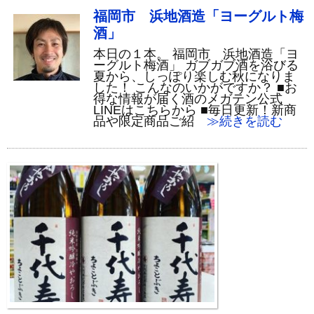
福岡市 浜地酒造「ヨーグルト梅
酒」
本日の１本。 福岡市 浜地酒造「ヨ
ーグルト梅酒」 ガブガブ酒を浴びる
夏から、しっぽり楽しむ秋になりま
した！ こんなのいかがですか？ ■お
得な情報が届く酒のメガテン公式
LINEはこちらから ■毎日更新！新商
品や限定商品ご紹
≫続きを読む