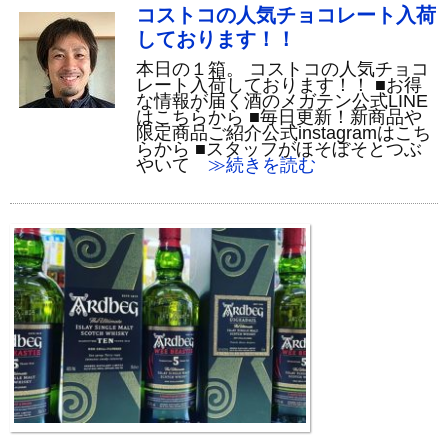
コストコの人気チョコレート入荷
しております！！
本日の１箱。 コストコの人気チョコ
レート入荷しております！！ ■お得
な情報が届く酒のメガテン公式LINE
はこちらから ■毎日更新！新商品や
限定商品ご紹介公式instagramはこち
らから ■スタッフがほそぼそとつぶ
やいて
≫続きを読む