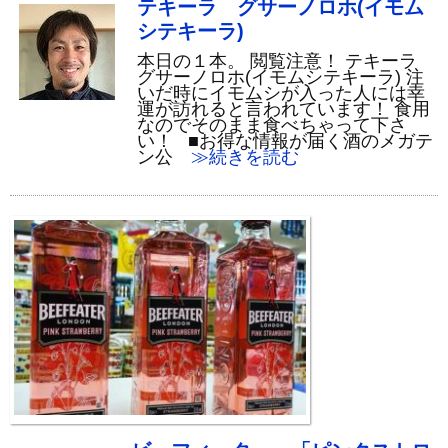
テキーラ グサーノロホ(イモム
シテキーラ)
本日の１本。 閲覧注意！ テキーラ
グサーノロホ(イモムシテキーラ) 注
いだ時にイモムシが入った人には幸
運が訪れると言われています！ 食用
なのでそのまま食べちゃって下さ
い！ ■お得な情報が届く酒のメガテ
ン公
≫続きを読む