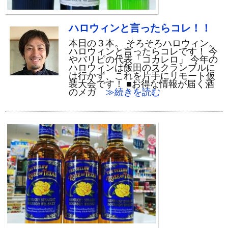
ハロウィンと言ったらコレ！！
本日の３本。 そろそろハロウィン。
ハロウィンと言ったらコレです！ 今
やパリピの代表「コカレロ」 今年の
ハロウィンは飯田のスクランブルに
は行かず、これを片手にリモート仮
装大会です！ ■お得な情報が届く酒
のメガ
≫続きを読む