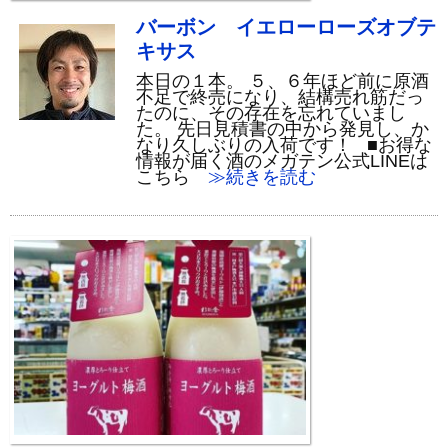
バーボン イエローローズオブテ
キサス
本日の１本。 ５、６年ほど前に原酒
不足で終売になり、結構売れ筋だっ
たのに、その存在を忘れていまし
た。 先日見積書の中から発見し、か
なり久しぶりの入荷です！ ■お得な
情報が届く酒のメガテン公式LINEは
こちら
≫続きを読む