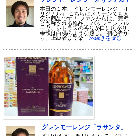
本日の１本。 グレンモーレンジ「オ
リジナル」 こちらはメガテンでも人
気の商品です！ ファンからは、完璧
とも称される逸品。 パッションフル
ーツ、シトラスの香りが口に広がり、
余韻は白桃のような感じ。 初心者か
ら、上級者まで楽
≫続きを読む
グレンモーレンジ「ラサンタ」