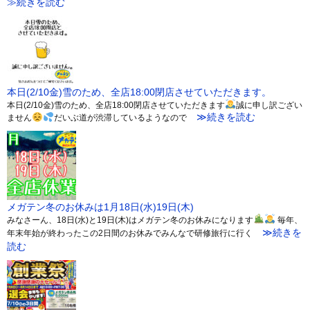
≫続きを読む
本日(2/10金)雪のため、全店18:00閉店させていただきます。
本日(2/10金)雪のため、全店18:00閉店させていただきます
誠に申し訳ござい
≫続きを読む
ません
だいぶ道が渋滞しているようなので
メガテン冬のお休みは1月18日(水)19日(木)
みなさーん、18日(水)と19日(木)はメガテン冬のお休みになります
毎年、
≫続きを
年末年始が終わったこの2日間のお休みでみんなで研修旅行に行く
読む