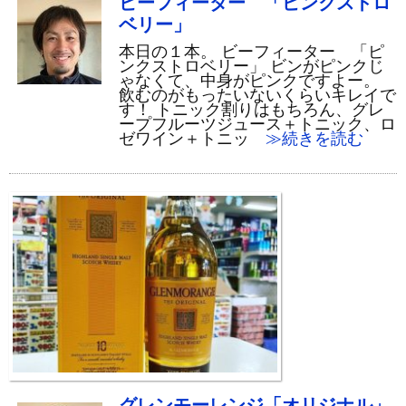
ビーフィーター 「ピンクストロ
ベリー」
本日の１本。 ビーフィーター 「ピ
ンクストロベリー」 ビンがピンクじ
ゃなくて、中身がピンクですよー。
飲むのがもったいないくらいキレイで
す！ トニック割りはもちろん、グレ
ープフルーツジュース＋トニック、ロ
ゼワイン＋トニッ
≫続きを読む
グレンモーレンジ「オリジナル」