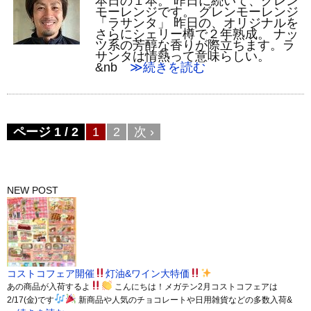
本日の１本。 昨日に続いて、グレン
モーレンジです。 グレンモーレンジ
「ラサンタ」 昨日の、オリジナルを
さらにシェリー樽で２年熟成。 ナッ
ツ系の芳醇な香りが際立ちます。ラ
サンタは情熱って意味らしい。
&nb
≫続きを読む
ページ 1 / 2
1
2
次 ›
NEW POST
コストコフェア開催
灯油&ワイン大特価
あの商品が入荷するよ
こんにちは！メガテン2月コストコフェアは
2/17(金)です
新商品や人気のチョコレートや日用雑貨などの多数入荷&