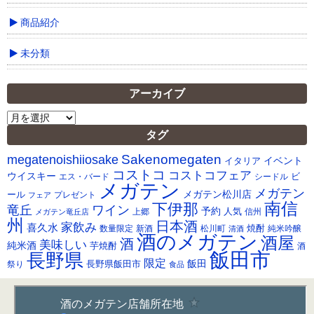
商品紹介
未分類
アーカイブ
ア
ー
タグ
カ
Sakenomegaten
megatenoishiiosake
イ
イベント
イタリア
ブ
コストコ
コストコフェア
ウイスキー
ビ
シードル
エス・バード
メガテン
メガテン
メガテン松川店
ール
プレゼント
フェア
南信
下伊那
竜丘
ワイン
予約
人気
メガテン竜丘店
上郷
信州
州
日本酒
家飲み
喜久水
焼酎
純米吟醸
数量限定
新酒
松川町
清酒
酒のメガテン
酒屋
酒
美味しい
純米酒
芋焼酎
酒
飯田市
長野県
限定
長野県飯田市
飯田
祭り
食品