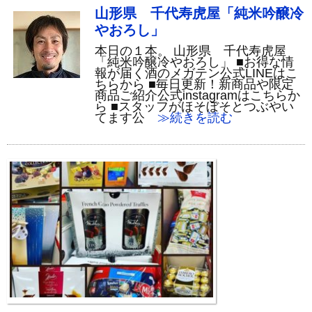
山形県 千代寿虎屋「純米吟醸冷
やおろし」
本日の１本。 山形県 千代寿虎屋
「純米吟醸冷やおろし」 ■お得な情
報が届く酒のメガテン公式LINEはこ
ちらから ■毎日更新！新商品や限定
商品ご紹介公式instagramはこちらか
ら ■スタッフがほそぼそとつぶやい
てます公
≫続きを読む