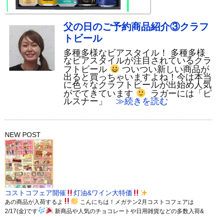
父の日のご予約商品紹介③クラフ
トビール
多種多様なビアスタイル！ 多種多様
なビアスタイルが注目されているクラ
フトビール
ついつい新しい商品が
出ると買っちゃいますよね！今は本当
に色々なクラフトビールが出始め人気
がでてきています
ラガーには「ピ
ルスナー」
≫続きを読む
NEW POST
コストコフェア開催
灯油&ワイン大特価
あの商品が入荷するよ
こんにちは！メガテン2月コストコフェアは
2/17(金)です
新商品や人気のチョコレートや日用雑貨などの多数入荷&