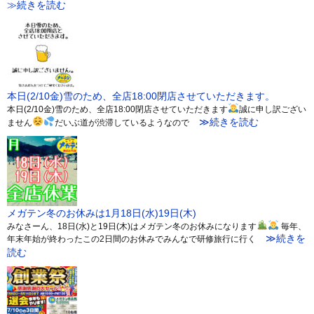
≫続きを読む
本日(2/10金)雪のため、全店18:00閉店させていただきます。
本日(2/10金)雪のため、全店18:00閉店させていただきます
誠に申し訳ござい
≫続きを読む
ません
だいぶ道が渋滞しているようなので
メガテン冬のお休みは1月18日(水)19日(木)
みなさーん、18日(水)と19日(木)はメガテン冬のお休みになります
毎年、
≫続きを
年末年始が終わったこの2日間のお休みでみんなで研修旅行に行く
読む