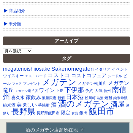
商品紹介
未分類
アーカイブ
ア
ー
タグ
カ
Sakenomegaten
megatenoishiiosake
イ
イベント
イタリア
ブ
コストコ
コストコフェア
ウイスキー
ビ
シードル
エス・バード
メガテン
メガテン
メガテン松川店
ール
プレゼント
フェア
南信
下伊那
竜丘
ワイン
予約
人気
メガテン竜丘店
上郷
信州
州
日本酒
家飲み
喜久水
焼酎
純米吟醸
数量限定
新酒
松川町
清酒
酒のメガテン
酒屋
酒
美味しい
純米酒
芋焼酎
酒
飯田市
長野県
限定
長野県飯田市
飯田
祭り
食品