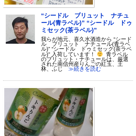
“シードル ブリュット ナチュ
ール(青ラベル)” “シードル ドゥ
ミセック(茶ラベル)”
我らが地元、喜久水酒造から “シード
ル ブリュット ナチュール(青ラベ
ル)” “シードル ドゥミセック(茶ラベ
ル)” 入荷しています！
青ラベル
のブリュット・ナチュールは、厳選
された南信州産りんごの紅玉、王
林、ふじ
≫続きを読む