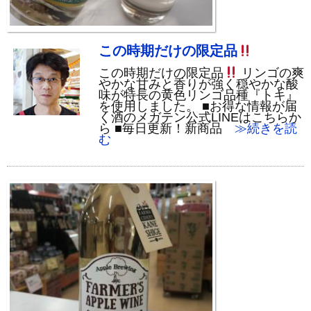
この時期だけの限定品
この時期だけの限定品
リンゴの爽
やかな甘みと香りが強く穏やかな酸
味が特長の黄色リンゴ品種『トキ』
を使用しました。 ■お得な情報が届
く酒のメガテン公式LINEはこちらか
ら ■毎日更新！新商品
≫続きを読
む