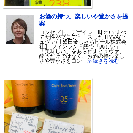
お酒の持つ。楽しいや豊かさを提
案
コンセプト、デザイン、味わい すべ
て女性がプロデュースした HYVA(ヒ
ュヴァ)【盛田金しゃちビール株式会
社】 フィンランド語で「楽しい」
「美味しい」をあらわすヒュヴァ。
酔うだけではなく、お酒の持つ楽し
さや豊かさをコン
≫続きを読む