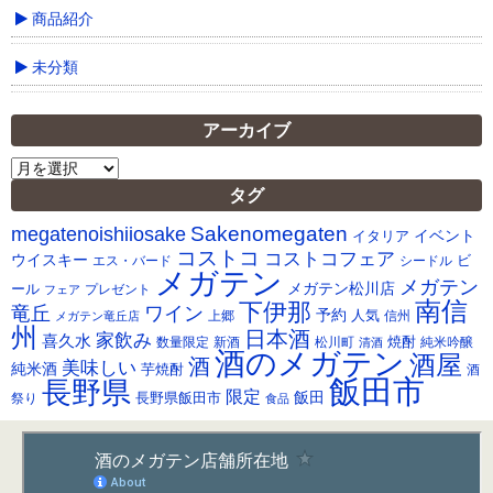
商品紹介
未分類
アーカイブ
ア
ー
タグ
カ
Sakenomegaten
megatenoishiiosake
イ
イベント
イタリア
ブ
コストコ
コストコフェア
ウイスキー
ビ
シードル
エス・バード
メガテン
メガテン
メガテン松川店
ール
プレゼント
フェア
南信
下伊那
竜丘
ワイン
予約
人気
メガテン竜丘店
上郷
信州
州
日本酒
家飲み
喜久水
焼酎
純米吟醸
数量限定
新酒
松川町
清酒
酒のメガテン
酒屋
酒
美味しい
純米酒
芋焼酎
酒
飯田市
長野県
限定
長野県飯田市
飯田
祭り
食品