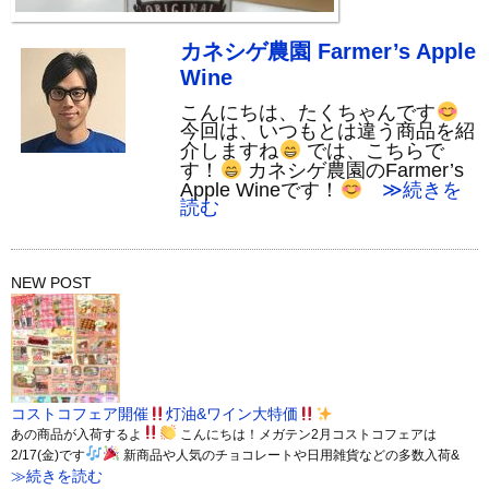
カネシゲ農園 Farmer’s Apple
Wine
こんにちは、たくちゃんです
今回は、いつもとは違う商品を紹
介しますね
では、こちらで
す！
カネシゲ農園のFarmer’s
Apple Wineです！
≫続きを
読む
NEW POST
コストコフェア開催
灯油&ワイン大特価
あの商品が入荷するよ
こんにちは！メガテン2月コストコフェアは
2/17(金)です
新商品や人気のチョコレートや日用雑貨などの多数入荷&
≫続きを読む