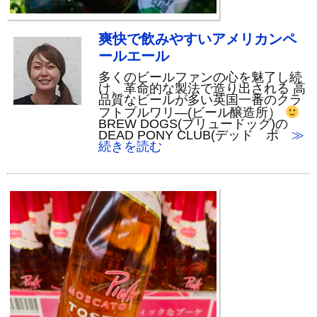
爽快で飲みやすいアメリカンペ
ールエール
多くのビールファンの心を魅了し続
け、革命的な製法で造り出される 高
品質なビールが多い英国一番のクラ
フトブルワリ―(ビール醸造所）
BREW DOGS(ブリュードッグ)の
DEAD PONY CLUB(デッド ポ
≫
続きを読む