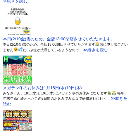
≫続きを読む
本日(2/10金)雪のため、全店18:00閉店させていただきます。
本日(2/10金)雪のため、全店18:00閉店させていただきます
誠に申し訳ござい
≫続きを読む
ません
だいぶ道が渋滞しているようなので
メガテン冬のお休みは1月18日(水)19日(木)
みなさーん、18日(水)と19日(木)はメガテン冬のお休みになります
毎年、
≫続きを
年末年始が終わったこの2日間のお休みでみんなで研修旅行に行く
読む