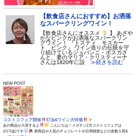
【飲食店さんにおすすめ】お洒落
なスパークリングワイン！
【飲食店さんにオススメ
】 あざや
かなピンクがお洒落なスパークリン
グワイン！ 『トスティ モスカー
ト ピンク』 ワイン造りの伝統を守
り続けているジョバンニ・ボスカさ
んと、妻のマリア・クリスティーナ
さんは1820年に設
≫続きを読む
NEW POST
コストコフェア開催
灯油&ワイン大特価
あの商品が入荷するよ
こんにちは！メガテン2月コストコフェアは
2/17(金)です
新商品や人気のチョコレートや日用雑貨などの多数入荷&