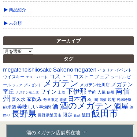
商品紹介
未分類
アーカイブ
ア
ー
タグ
カ
Sakenomegaten
megatenoishiiosake
イ
イベント
イタリア
ブ
コストコ
コストコフェア
ウイスキー
ビ
シードル
エス・バード
メガテン
メガテン
メガテン松川店
ール
プレゼント
フェア
南信
下伊那
竜丘
ワイン
予約
人気
メガテン竜丘店
上郷
信州
州
日本酒
家飲み
喜久水
焼酎
純米吟醸
数量限定
新酒
松川町
清酒
酒のメガテン
酒屋
酒
美味しい
純米酒
芋焼酎
酒
飯田市
長野県
限定
長野県飯田市
飯田
祭り
食品